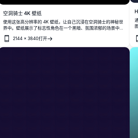
H
空洞骑士 4K 壁纸
通
使用这张高分辨率的 4K 壁纸，让自己沉浸在空洞骑士的神秘世
界中。壁纸展示了标志性角色在一个黑暗、氛围浓郁的场景中，
捕捉了游戏的迷人美丽和神秘。非常适合希望将哈尔洛巢的气息
2144
×
3840
打开
带到屏幕上的粉丝。