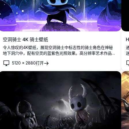
空洞骑士 4K 骑士壁纸
H
令人惊叹的4K壁纸，展现空洞骑士中标志性的骑士角色在神秘
通
地下洞穴中，配有空灵的蓝紫色光照效果。高分辨率艺术作品展
示了沉默的主角手持骨钉武器在富有氛围感的洞穴环境中，完美
5120
×
2880
打开
适配桌面显示器。