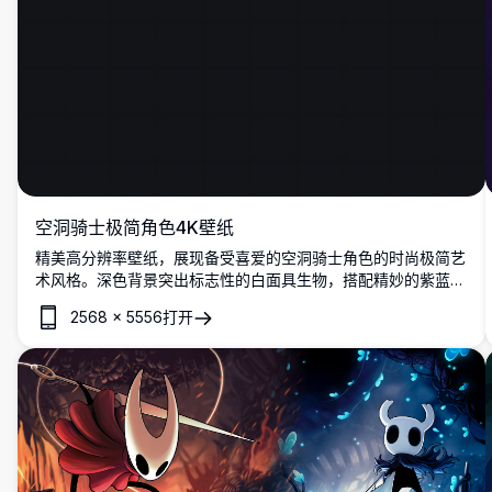
空洞骑士极简角色4K壁纸
精美高分辨率壁纸，展现备受喜爱的空洞骑士角色的时尚极简艺
术风格。深色背景突出标志性的白面具生物，搭配精妙的紫蓝色
调，营造出完美适合任何显示设备的优雅游戏美学。
2568
×
5556
打开