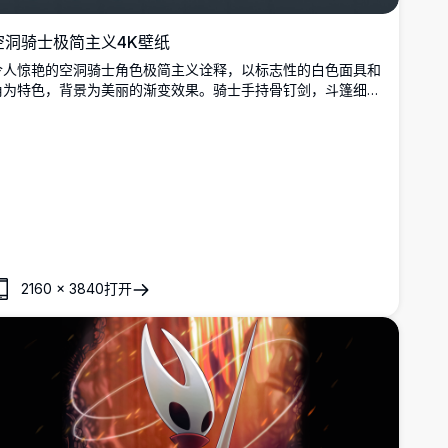
空洞骑士极简主义4K壁纸
令人惊艳的空洞骑士角色极简主义诠释，以标志性的白色面具和
角为特色，背景为美丽的渐变效果。骑士手持骨钉剑，斗篷细节
飘逸，采用高分辨率4K品质渲染，设计元素简洁明快。
2160
×
3840
打开