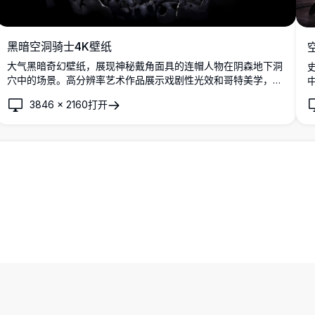
黑暗空洞骑士4K壁纸
大气黑暗奇幻壁纸，展现神秘戴角面具的连帽人物在阴森地下洞
穴中的场景。高分辨率艺术作品展示戏剧性光效和哥特美学，完
美营造沉浸式超凡氛围。
3846
×
2160
打开