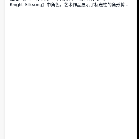
Knight: Silksong》中角色。艺术作品展示了标志性的角形剪影
与简约的深色背景，完美适合那些寻找视觉撞击力桌面或手机背
景的游戏粉丝。