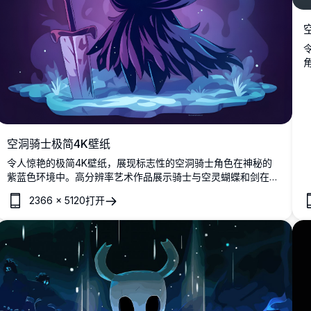
空洞骑士极简4K壁纸
令人惊艳的极简4K壁纸，展现标志性的空洞骑士角色在神秘的
紫蓝色环境中。高分辨率艺术作品展示骑士与空灵蝴蝶和剑在梦
幻大气的场景中，完美适配任何屏幕。
2366
×
5120
打开