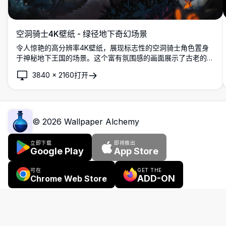
空洞骑士4K壁纸 - 绿径地下奇幻场景
令人惊艳的高分辨率4K壁纸，展现标志性的空洞骑士角色置身
于神秘地下王国的场景。这个富有氛围感的画面展示了古老的石
质建筑、发光的绿色极光、神秘废墟和空灵的光影效果。对于独
3840
×
2160
打开
立游戏和黑暗奇幻美学爱好者来说，这款高品质桌面背景完美捕
捉了圣巢深处令人难忘的美丽。
©
2026
Wallpaper Alchemy
立即下载
即将推出
Google Play
App Store
可在
GET THE
ADD-ON
Chrome Web Store
浏览器扩展
广告
工具
关于我们
联系我们
常见问题
版权政策
使用条款
隐私政策
Pinterest