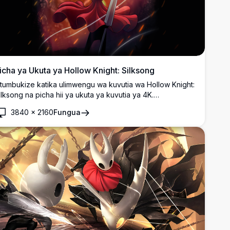
icha ya Ukuta ya Hollow Knight: Silksong
itumbukize katika ulimwengu wa kuvutia wa Hollow Knight:
ilksong na picha hii ya ukuta ya kuvutia ya 4K.
kimtambulisha mhusika maarufu katika pozi la nguvu dhidi
3840
×
2160
Fungua
a mandharinyuma yenye moto na inayong'aa, picha hii ya
uu zaidi inakamata kiini cha mchezo wa kusisimua na siri.