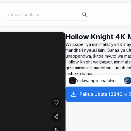
Hollow Knight 4K M
Wallpaper ya minimalist ya 4K i
mandhari nyeusi laini. Sanaa ya 
unaopendwa, ikitoa mvuto wa maz
Hollow Knight wallpaper, minimali
giza minimalist mandhari, juu ufu
mchezo sanaa
Ya kiwango cha chini
Pakua Ukuta
(
3840
×