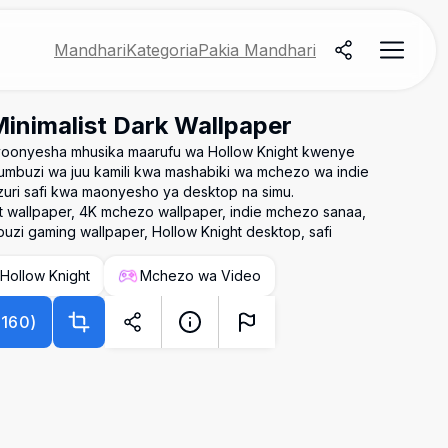
Mandhari
Kategoria
Pakia Mandhari
inimalist Dark Wallpaper
nayoonyesha mhusika maarufu wa Hollow Knight kwenye
ufumbuzi wa juu kamili kwa mashabiki wa mchezo wa indie
uri safi kwa maonyesho ya desktop na simu.
st wallpaper, 4K mchezo wallpaper, indie mchezo sanaa,
mbuzi gaming wallpaper, Hollow Knight desktop, safi
Hollow Knight
Mchezo wa Video
2160
)