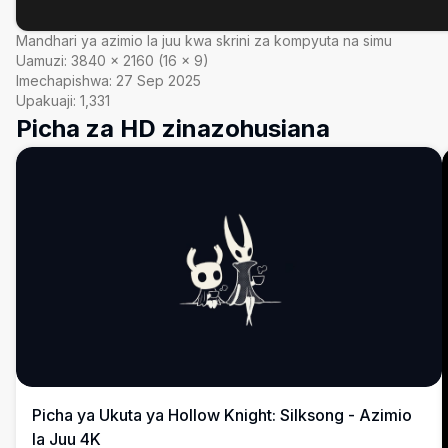
Mandhari ya azimio la juu kwa skrini za kompyuta na simu
Uamuzi:
3840
×
2160
(
16
×
9
)
Imechapishwa:
27 Sep 2025
Upakuaji:
1,331
Picha za HD zinazohusiana
Picha ya Ukuta ya Hollow Knight: Silksong - Azimio
la Juu 4K