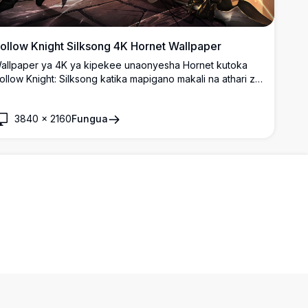
ollow Knight Silksong 4K Hornet Wallpaper
allpaper ya 4K ya kipekee unaonyesha Hornet kutoka
ollow Knight: Silksong katika mapigano makali na athari za
wanga za kidrama. Sanaa ya azimio la juu inayoonyesha
hujaa aliye na uongozi akitumia uwezo wa sindano na
3840
×
2160
Fungua
ariri dhidi ya mandhari dhahabu za anga, kamilifu kwa
ionyo ya desktop ya mchezo.