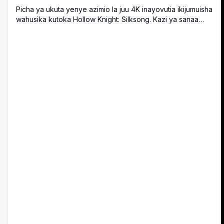
Picha ya ukuta yenye azimio la juu 4K inayovutia ikijumuisha
wahusika kutoka Hollow Knight: Silksong. Kazi ya sanaa
inaonyesha silueti za pembe za kipekee dhidi ya mandhari
ya nyuma iliyopunguzwa giza, bora kwa mashabiki wa
mchezo wanaotafuta mandhari ya mandhari ya mezani au
simu ya mkononi yenye mvuto wa kimuonekano.