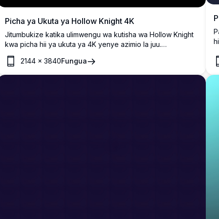
P
Picha ya Ukuta ya Hollow Knight 4K
P
Jitumbukize katika ulimwengu wa kutisha wa Hollow Knight
h
kwa picha hii ya ukuta ya 4K yenye azimio la juu.
m
Inayomtambulisha mhusika maarufu katika mazingira ya giza
2144
×
3840
Fungua
i
na yenye anga, picha hii ya ukuta inakamata uzuri mzuri na
m
siri ya mchezo. Inafaa kwa mashabiki wanaotafuta kuleta
mguso wa Hallownest kwenye skrini zao.