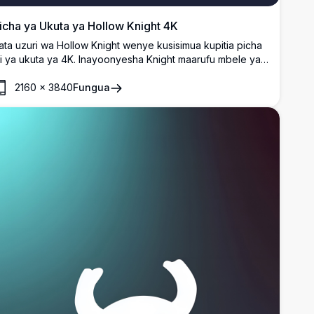
icha ya Ukuta ya Hollow Knight 4K
ata uzuri wa Hollow Knight wenye kusisimua kupitia picha
ii ya ukuta ya 4K. Inayoonyesha Knight maarufu mbele ya
andhari ya samawati ya kina, picha hii yenye azimio la juu
2160
×
3840
Fungua
nachukua kiini cha ulimwengu wa mchezo wenye
azingira, bora kwa mashabiki na wachezaji.