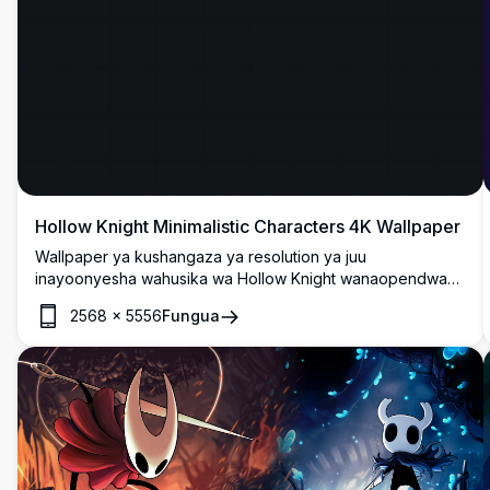
Hollow Knight Minimalistic Characters 4K Wallpaper
Wallpaper ya kushangaza ya resolution ya juu
inayoonyesha wahusika wa Hollow Knight wanaopendwa
katika mtindo wa kisanii wa minimalistic laini. Mazingira ya
2568
×
5556
Fungua
giza yanabainisha viumbe maarufu wenye barakoa nyeupe
na rangi za zambarau na bluu za hali ya chini, vikiunda
urembo wa mchezo mzuri unaofaa kwa onyesho lolote.