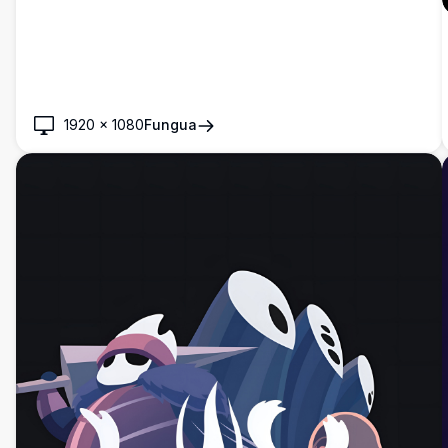
1920
×
1080
Fungua