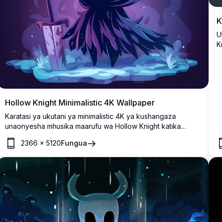
K
U
K
d
u
l
m
Hollow Knight Minimalistic 4K Wallpaper
Karatasi ya ukutani ya minimalistic 4K ya kushangaza
unaonyesha mhusika maarufu wa Hollow Knight katika
mazingira ya kijani-samawati ya fumbo. Sanaa ya ubora wa
2366
×
5120
Fungua
juu inayoonyesha mwanamume pamoja na vipepeo vya
ethereal na upanga katika mazingira ya ndoto na anga
kamilifu kwa skrini yoyote.