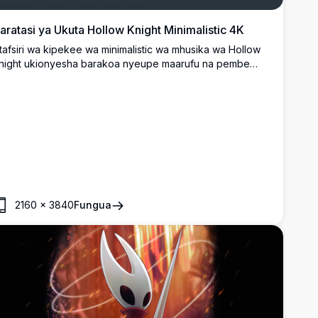
aratasi ya Ukuta Hollow Knight Minimalistic 4K
tafsiri wa kipekee wa minimalistic wa mhusika wa Hollow
night ukionyesha barakoa nyeupe maarufu na pembe
hidi ya mandhari nzuri ya gradient. Mnaiti anashikilia
panga wa msumari na maelezo ya joho linalotiririsha,
imetengenezwa kwa ubora wa juu wa 4K na vipengele vya
uundo safi na rahisi.
2160
×
3840
Fungua