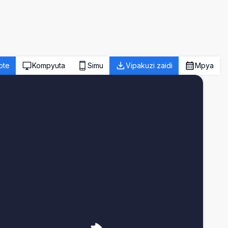
ote
Kompyuta
Simu
Vipakuzi zaidi
Mpya