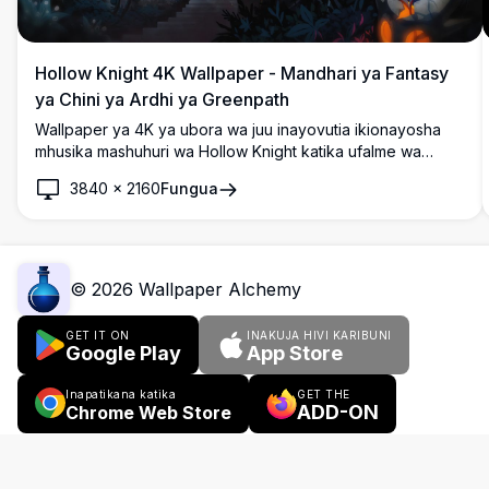
Hollow Knight 4K Wallpaper - Mandhari ya Fantasy
ya Chini ya Ardhi ya Greenpath
Wallpaper ya 4K ya ubora wa juu inayovutia ikionayosha
mhusika mashuhuri wa Hollow Knight katika ufalme wa
kichawi wa chini ya ardhi. Mandhari yenye mazingira
3840
×
2160
Fungua
inaonyesha usanifu wa mawe ya kale, mwanga wa kijani
kibichi unaong'aa, magofu ya siri, na athari za mwanga za
kiroho. Kamilifu kwa mashabiki wa michezo ya indie na uzuri
wa fantasy wa giza, mandhari hii ya ubora wa hali ya juu ya
desktop inakamata uzuri wa kutisha wa kina cha
©
2026
Wallpaper Alchemy
Hallownest.
GET IT ON
INAKUJA HIVI KARIBUNI
Google Play
App Store
Inapatikana katika
GET THE
ADD-ON
Chrome Web Store
Nyongeza za kivinjari
Matangazo
Zana
Kuhusu sisi
Wasilian
Sera ya Hakimiliki
Masharti ya Matumizi
Sera ya Faragha