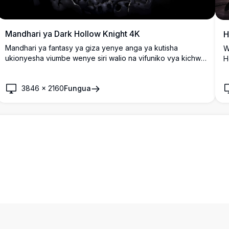
Mandhari ya Dark Hollow Knight 4K
H
Mandhari ya fantasy ya giza yenye anga ya kutisha
W
ukionyesha viumbe wenye siri walio na vifuniko vya kichwa
H
na barakoa zenye pembe katika pango la chini ya ardhi
m
lenye kutisha. Sanaa ya azimio la juu inayoonyesha
s
3846
×
2160
Fungua
mwanga wa kielelezo na mapambo ya gothic kamili kwa
h
kuunda mazingira ya kuzamisha na ya ulimwengu mwingine.
m
a nasi
Maswali Yanayoulizwa Mara kwa Mara