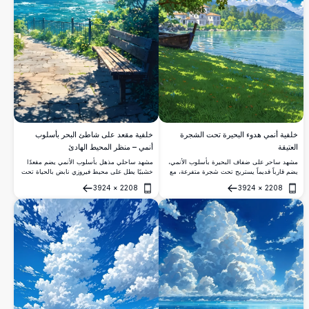
خلفية أنمي هدوء البحيرة تحت الشجرة
خلفية مقعد على شاطئ البحر بأسلوب
العتيقة
أنمي – منظر المحيط الهادئ
مشهد ساحر على ضفاف البحيرة بأسلوب الأنمي،
مشهد ساحلي مذهل بأسلوب الأنمي يضم مقعدًا
يضم قارباً قديماً يستريح تحت شجرة متفرعة، مع
خشبيًا يطل على محيط فيروزي نابض بالحياة تحت
فيلات أنيقة وغابات خضراء وجبال شامخة تنعكس
سماء زرقاء مشرقة مليئة بالغيوم البيضاء
3924
×
2208
3924
×
2208
على مياه صافية كالكريستال تحت سماء زرقاء
الفضفاضة. تكتمل هذه الخلفية الخلابة بدقة 4K
فتح
فتح
زاهية.
بالأشجار الخضراء الكثيفة وأشعة الشمس.