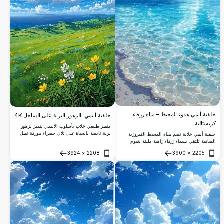
خلفية أنمي هدوء المحيط – مياه زرقاء
خلفية أنيمي بالزهور البرية على الساحل 4K
كريستالية
منظر طبيعي خلاب بأسلوب الأنيمي يتميز بزهور
برية نابضة بالحياة على تلال خضراء مورقة تطل
خلفية أنمي خلابة تضم مياه المحيط الفيروزية
على محيط أزرق هادئ. تملأ سحب ركامية درامية
الصافية تلتقي بسماء زرقاء زاهية مليئة بغيوم
السماء الزاهية في هذا المشهد المذهل عالي الدقة
ركامية بيضاء درامية. مثالية لخلفيات سطح المكتب
3924
×
2208
3900
×
2205
المستوحى من استوديو جيبلي.
والجوال بدقة 4K مذهلة.
فتح
فتح