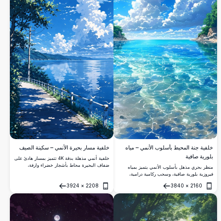
خلفية مسار بحيرة الأنمي – سكينة الصيف
خلفية جنة المحيط بأسلوب الأنمي – مياه
بلورية صافية
خلفية أنمي مذهلة بدقة 4K تتميز بمسار هادئ على
ضفاف البحيرة محاط بأشجار خضراء وارفة،
منظر بحري مذهل بأسلوب الأنمي يتميز بمياه
وحواجز بيضاء، وطيور نورس تحلق عالياً، وسحب
فيروزية بلورية صافية، وسحب ركامية درامية،
ركامية منتفخة تنعكس على مياه زرقاء هادئة.
وشواطئ صخرية خضراء. جنة استوائية خلابة
3924
×
2208
3840
×
2160
مُصوَّرة بدقة 4K نابضة بالحياة، مثالية لخلفيات
فتح
فتح
سطح المكتب والهاتف المحمول.