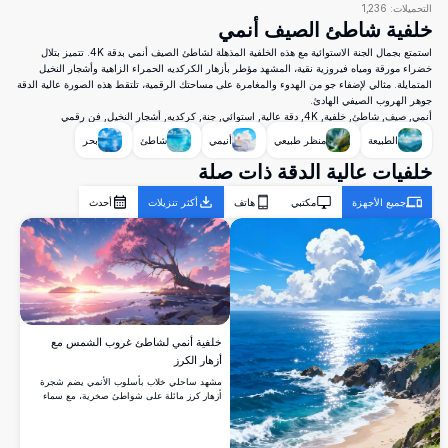
التحميلات:
1,236
خلفية شاطئ الصيف أنمي
استمتع بجمال الجنة الاستوائية مع هذه الخلفية المذهلة لشاطئ الصيف أنمي بدقة 4K. تتميز بتلال
خضراء مورقة ومياه فيروزية نقية، المشهد مؤطر بأزهار الكركديه الحمراء الزاهية وأشجار النخيل
المتمايلة. مثالي لإضفاء جو من الهدوء والمغامرة على مساحتك الرقمية، تلتقط هذه الصورة عالية الدقة
جوهر الهروب الصيفي الهادئ.
أنمي, صيف, شاطئ, خلفية, 4K, دقة عالية, استوائي, جنة, كركديه, أشجار النخيل, فن رقمي
الطبيعة
منظر طبيعي
أنيمي
شاطئ
بحر
خلفيات عالية الدقة ذات صلة
جميع الأجهزة
مكتبي
هاتف
أكثر تنزيلات
أحدث
خلفية أنمي لشاطئ غروب الشمس مع
أزهار الكرز
مشهد ساحلي خلاب بأسلوب الأنمي يضم شجرة
أزهار كرز مائلة على شواطئ صخرية، مع سماء
غروب وردية ومتوهجة بألوان بنفسجية، ونجوم
متلألئة، ومياه المحيط الهادئة التي تعكس ضوءاً
ذهبياً دافئاً.