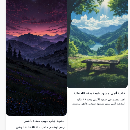
خلفية أنمي: مشهد طبيعة بدقة 4K عالية
اغمر نفسك في خلفية الأنمي بدقة 4K عالية
المذهلة التي تتميز بمشهد طبيعي هادئ. يتوسط
بحيرة هادئة بين الجبال الخضراء الخصبة، محاطًا
بأشجار شاهقة وشمس مشرقة تلقي بأشعتها
الذهبية. مقعد خشبي يدعو للتأمل السلمي، يمزج
بين الألوان الزاهية والفن التفصيلي. مثالية
مشهد جبلي مهيب مضاء بالقمر
لتحسين شاشتك المكتبية أو المحمولة بمشاهدها
رسم توضيحي مذهل بدقة 4K عالية الوضوح
الرائعة والعالية الجودة.