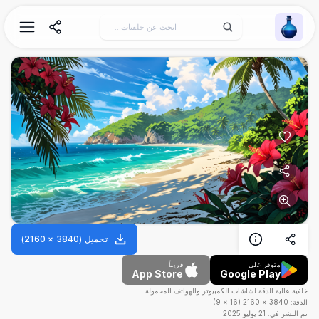
Wallpaper Alchemy
تحميل
(
3840
×
2160
)
متوفر على
قريباً
App Store
Google Play
خلفية عالية الدقة لشاشات الكمبيوتر والهواتف المحمولة
الدقة:
3840
×
2160
(
16
×
9
)
تم النشر في:
21 يوليو 2025