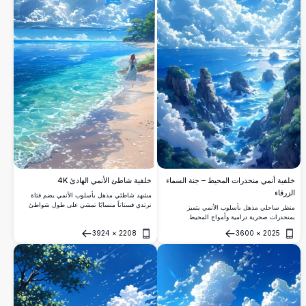
خلفية شاطئ الأنمي الهادئ 4K
خلفية أنمي منحدرات المحيط – جنة السماء
الزرقاء
مشهد شاطئي مذهل بأسلوب الأنمي يضم فتاة
ترتدي فستاناً منسابًا تمشي على طول شواطئ
منظر ساحلي مذهل بأسلوب الأنمي يتميز
فيروزية صافية تحت غيوم درامية متدفقة وسماء
بمنحدرات صخرية درامية وأمواج المحيط
صيفية زرقاء عميقة وزاهية.
المتكسرة وسحب ركامية بيضاء منتفخة تحت سماء
3924
×
2208
3600
×
2025
زرقاء زاهية. تحلق الطيور بحرية في هذه الخلفية
فتح
فتح
الخلابة بدقة 4K عالية الوضوح.