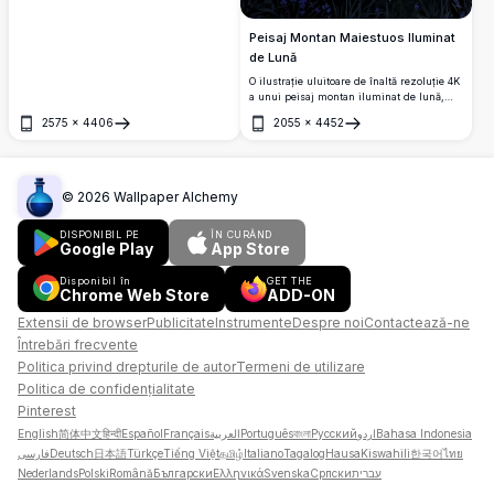
o scenă naturală serenă. Un lac liniștit se
află între munți verzi luxurianti, încadrat
Peisaj Montan Maiestuos Iluminat
de copaci falnici și un soare radiant care
proiectează raze aurii. O bancă din lemn
de Lună
invită la contemplare pașnică, îmbinând
O ilustrație uluitoare de înaltă rezoluție 4K
culori vibrante și artă detaliată. Perfect
a unui peisaj montan iluminat de lună,
pentru a-ți îmbunătăți ecranul desktop sau
care prezintă un cer nocturn vibrant cu o
mobil cu vizualurile sale uluitoare și de
2575
×
4406
2055
×
4452
lună plină strălucitoare. Scena include
înaltă calitate.
Deschide
Deschide
dealuri ondulate împodobite cu flori
sălbatice, o vale senină cu lumini de sat
sclipitoare și munți înalți sub un cer
înstelat cu nuanțe purpurii. Perfect pentru
©
2026
Wallpaper Alchemy
iubitorii de natură și pasionații de artă
care caută o operă de artă digitală
DISPONIBIL PE
ÎN CURÂND
uimitoare și de înaltă calitate pentru tapet
Google Play
App Store
sau imprimări.
Disponibil în
GET THE
Chrome Web Store
ADD-ON
Extensii de browser
Publicitate
Instrumente
Despre noi
Contactează-ne
Întrebări frecvente
Politica privind drepturile de autor
Termeni de utilizare
Politica de confidențialitate
Pinterest
English
简体中文
हिन्दी
Español
Français
العربية
Português
বাংলা
Русский
اردو
Bahasa Indonesia
فارسی
Deutsch
日本語
Türkçe
Tiếng Việt
தமிழ்
Italiano
Tagalog
Hausa
Kiswahili
한국어
ไทย
Nederlands
Polski
Română
Български
Ελληνικά
Svenska
Српски
עברית