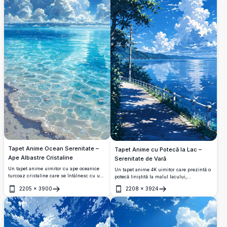
Tapet Anime Ocean Serenitate –
Tapet Anime cu Potecă la Lac –
Ape Albastre Cristaline
Serenitate de Vară
Un tapet anime uimitor cu ape oceanice
Un tapet anime 4K uimitor care prezintă o
turcoaz cristaline care se întâlnesc cu un
potecă liniștită la malul lacului,
cer albastru vibrant plin de nori cumulus
înconjurată de copaci luxurianți,
2205
×
3900
2208
×
3924
albi dramatici. Perfect pentru fundaluri de
balustrade albe, pescăruși care zboară și
Deschide
Deschide
desktop și mobil în rezoluție 4K uluitoare.
nori cumulus care se reflectă în apa
albastră calmă.