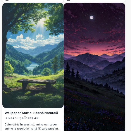
Deschide
Deschide
albastru intens și vibrant.
rezoluție vibrantă 4K, perfect pentru tapete
de desktop și mobil.
Wallpaper Anime: Scenă Naturală
la Rezoluție Înaltă 4K
Cufundă-te în acest stunning wallpaper
anime la rezoluție înaltă 4K care prezintă