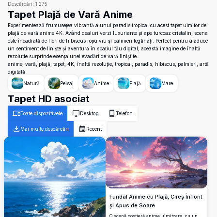
Descărcări:
1.275
Tapet Plajă de Vară Anime
Experimentează frumusețea vibrantă a unui paradis tropical cu acest tapet uimitor de
plajă de vară anime 4K. Având dealuri verzi luxuriante și ape turcoaz cristalin, scena
este încadrată de flori de hibiscus roșu viu și palmieri legănați. Perfect pentru a aduce
un sentiment de liniște și aventură în spațiul tău digital, această imagine de înaltă
rezoluție surprinde esența unei evadări de vară liniștite.
anime, vară, plajă, tapet, 4K, înaltă rezoluție, tropical, paradis, hibiscus, palmieri, artă
digitală
Natură
Peisaj
Anime
Plajă
Mare
Tapet HD asociat
Toate dispozitivele
Desktop
Telefon
Mai multe descărcări
Recent
Fundal Anime cu Plajă, Cireș Înflorit
și Apus de Soare
O scenă costieră anime uimitoare, cu un