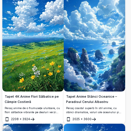
Tapet 4K Anime Flori Sălbatice pe
Tapet Anime Stânci Oceanice –
Câmpie Costieră
Paradisul Cerului Albastru
Peisaj anime de o frumusețe uluitoare, cu
Peisaj coastal superb în stil anime, cu
flori sălbatice vibrante pe dealuri verzi
stânci dramatice, valuri ale oceanului și
luxuriante care domină un ocean albastru
nori albi pufoși de cumulus sub un cer
2208
×
3924
2025
×
3600
și senin. Nori cumuluși dramatici umplu
albastru viu. Păsările plutesc libere în
Deschide
Deschide
cerul viu în această scenă spectaculoasă
acest tapet 4K de înaltă rezoluție.
de înaltă rezoluție, inspirată din Studio