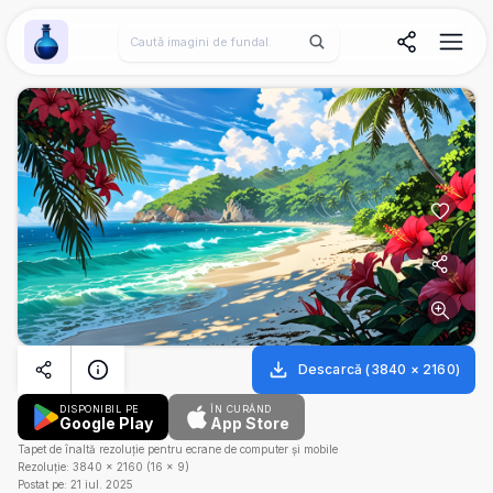
Wallpaper Alchemy
Descarcă
(
3840
×
2160
)
DISPONIBIL PE
ÎN CURÂND
Google Play
App Store
Tapet de înaltă rezoluție pentru ecrane de computer și mobile
Rezoluție:
3840
×
2160
(
16
×
9
)
Postat pe:
21 iul. 2025