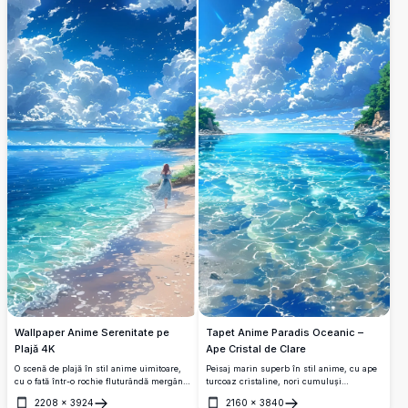
Ghibli.
Wallpaper Anime Serenitate pe
Tapet Anime Paradis Oceanic –
Plajă 4K
Ape Cristal de Clare
O scenă de plajă în stil anime uimitoare,
Peisaj marin superb în stil anime, cu ape
cu o fată într-o rochie fluturândă mergând
turcoaz cristaline, nori cumuluși
de-a lungul țărmurilor turcoaz cristaline
dramatici și țărmuri stâncoase luxuriante.
2208
×
3924
2160
×
3840
sub nori dramatici și un cer de vară
Un paradis tropical uimitor redat în