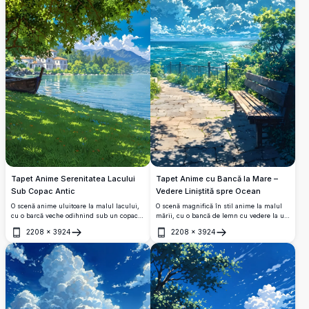
Tapet Anime Serenitatea Lacului
Tapet Anime cu Bancă la Mare –
Sub Copac Antic
Vedere Liniștită spre Ocean
O scenă anime uluitoare la malul lacului,
O scenă magnifică în stil anime la malul
cu o barcă veche odihnind sub un copac
mării, cu o bancă de lemn cu vedere la un
vast, cu vile elegante, păduri luxuriante și
ocean turcoaz vibrant sub un cer albastru
2208
×
3924
2208
×
3924
munți majestuoși reflectați în apa
strălucitor plin de nori albi și pufoși.
Deschide
Deschide
cristalină sub un cer albastru vibrant.
Copaci verzi luxurianți și raze de soare
completează acest tapet 4K uimitor.