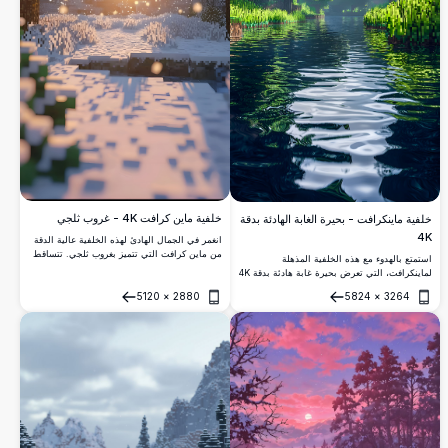
خلفية ماين كرافت 4K - غروب ثلجي
خلفية ماينكرافت - بحيرة الغابة الهادئة بدقة
4K
انغمر في الجمال الهادئ لهذه الخلفية عالية الدقة
من ماين كرافت التي تتميز بغروب ثلجي. تتساقط
استمتع بالهدوء مع هذه الخلفية المذهلة
حبات الثلج برفق بين الأشجار المتكسرة، لتخلق
لماينكرافت، التي تعرض بحيرة غابة هادئة بدقة 4K
مشهداً هادئًا وساحرًا مثاليًا لجهاز أي محب لماين
الحيوية. تلتقط الصورة جمال الطبيعة الخضراء
كرافت.
5120
×
2880
5824
×
3264
الملتقطة بشكل بكسلي والمياه العاكسة، مما يوفر
فتح
فتح
هروبًا افتراضيًا ممتعًا. مخصصة للأجهزة المحمولة،
تجلب هذه الصورة عالية الدقة الأجواء الهادئة
للبرية المكسوة بالبكسل إلى الحياة، مما يجعلها
مثالية لعشاق ماينكرافت الذين يتطلعون إلى
تحسين واجهة أجهزتهم بنبرة مهدئة.