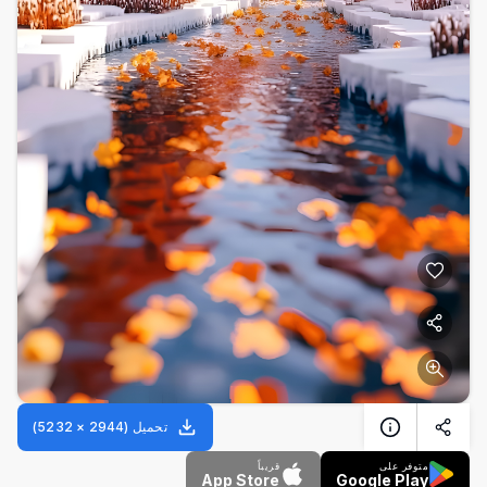
تحميل
(
2944
×
5232
)
متوفر على
قريباً
App Store
Google Play