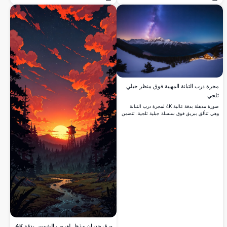
فتح
فتح
ماينكرافت، مع نهر هادئ وأشجار مضيئة.
الشاهقة، مما يخلق أجواءً هادئة وغامرة للغابات.
مجرة درب التبانة المهيبة فوق منظر جبلي
ثلجي
صورة مذهلة بدقة عالية 4K لمجرة درب التبانة
وهي تتألق ببريق فوق سلسلة جبلية ثلجية. تتضمن
المشهد قمماً مغطاة بالثلوج وبحيرة هادئة تعكس
السماء المرصعة بالنجوم. هذه البرية الشتوية
المذهلة تحت سماء الليل المرصعة بالنجوم مثالية
لعشاق الطبيعة، ومراقبي النجوم، وأولئك الذين
يبحثون عن جمال المناظر الطبيعية البكر.
ورق جدران مذهل لغروب الشمس بدقة 4K