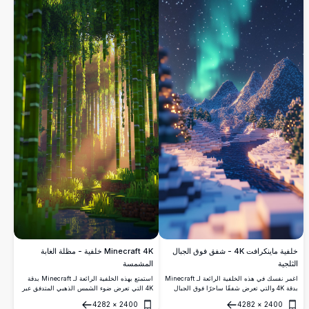
شاشتك المكتبية أو المحمولة بسحرها المكعب
الجذاب.
خلفية ماينكرافت 4K - شفق فوق الجبال
Minecraft 4K خلفية - مظلة الغابة
الثلجية
المشمسة
اغمر نفسك في هذه الخلفية الرائعة لـ Minecraft
استمتع بهذه الخلفية الرائعة لـ Minecraft بدقة
بدقة 4K والتي تعرض شفقًا ساحرًا فوق الجبال
4K التي تعرض ضوء الشمس الذهبي المتدفق عبر
المغطاة بالثلوج. المشهد المفصل والعالي الدقة
مظلة غابة خضراء. تلتقط الصورة عالية الدقة
4282
×
2400
4282
×
2400
يلتقط جوهر ليلة شتوية هادئة في عالم
التفاعل السحري للضوء والظلال بين الأشجار