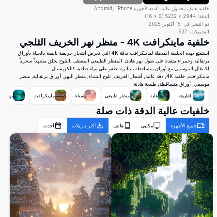
خلفية هاتف محمول عالية الدقة لأجهزة iPhone وAndroid
الدقة:
2944
×
5232
(
9
×
16
)
تم النشر في:
15 أكتوبر 2025
التحميلات:
537
خلفية ماينكرافت 4K - منظر نهر الخريف الثلجي
استمتع بهذه الخلفية المذهلة لماينكرافت بدقة 4K التي تعرض أشجار خريفية نابضة بالحياة بأوراق
برتقالية وحمراء متقدة على طول نهر هادئ. المنظر الطبيعي المغطى بالثلوج يخلق مشهداً سحرياً
للانتقال الموسمي مع أوراق متساقطة متناثرة تطفو على مياه صافية كالكريستال.
ماينكرافت, خلفية 4K, دقة عالية, أشجار الخريف, ثلوج الشتاء, منظر النهر, أوراق برتقالية, منظر
موسمي, أوراق متساقطة, طبيعة هادئة
الطبيعة
غابة
منظر طبيعي
شتاء
ماينكرافت
نهر
خلفيات عالية الدقة ذات صلة
جميع الأجهزة
مكتبي
هاتف
أكثر تنزيلات
أحدث