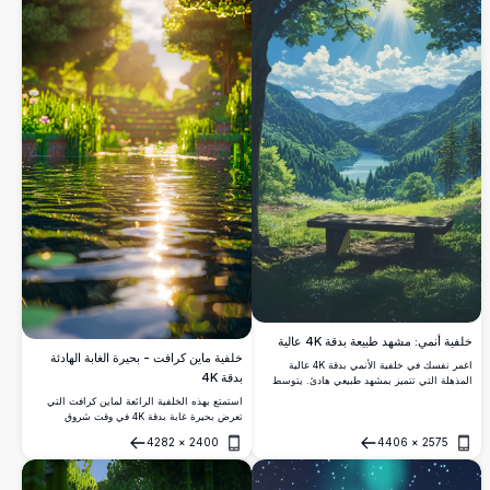
خلفية أنمي: مشهد طبيعة بدقة 4K عالية
خلفية ماين كرافت - بحيرة الغابة الهادئة
اغمر نفسك في خلفية الأنمي بدقة 4K عالية
بدقة 4K
المذهلة التي تتميز بمشهد طبيعي هادئ. يتوسط
بحيرة هادئة بين الجبال الخضراء الخصبة، محاطًا
استمتع بهذه الخلفية الرائعة لماين كرافت التي
بأشجار شاهقة وشمس مشرقة تلقي بأشعتها
تعرض بحيرة غابة بدقة 4K في وقت شروق
الذهبية. مقعد خشبي يدعو للتأمل السلمي، يمزج
الشمس. تكتمل بالمياه اللامعة المحاطة بالأشجار
بين الألوان الزاهية والفن التفصيلي. مثالية
4282
×
2400
4406
×
2575
الخضراء الزاهية والنباتات النابضة بالحياة، التي
فتح
فتح
لتحسين شاشتك المكتبية أو المحمولة بمشاهدها
تعكس أشعة الشمس الذهبية. مثالية لعشاق
الرائعة والعالية الجودة.
الألعاب، هذه المناظر الطبيعية التفصيلية تعزز