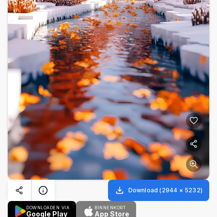
Download
(
2944
×
5232
)
DOWNLOADEN VIA
BINNENKORT
Google Play
App Store