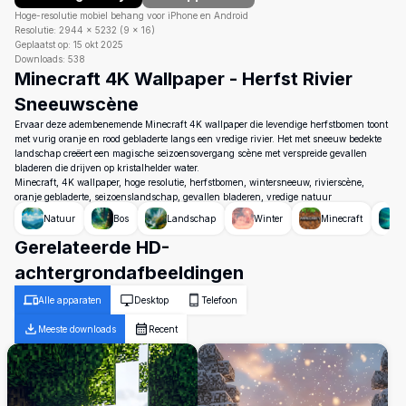
Hoge-resolutie mobiel behang voor iPhone en Android
Resolutie:
2944
×
5232
(
9
×
16
)
Geplaatst op:
15 okt 2025
Downloads:
538
Minecraft 4K Wallpaper - Herfst Rivier
Sneeuwscène
Ervaar deze adembenemende Minecraft 4K wallpaper die levendige herfstbomen toont
met vurig oranje en rood gebladerte langs een vredige rivier. Het met sneeuw bedekte
landschap creëert een magische seizoensovergang scène met verspreide gevallen
bladeren die drijven op kristalhelder water.
Minecraft, 4K wallpaper, hoge resolutie, herfstbomen, wintersneeuw, rivierscène,
oranje gebladerte, seizoenslandschap, gevallen bladeren, vredige natuur
Natuur
Bos
Landschap
Winter
Minecraft
R
Gerelateerde HD-
achtergrondafbeeldingen
Alle apparaten
Desktop
Telefoon
Meeste downloads
Recent