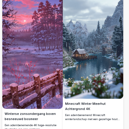
is voor het apparaat van elke Minecraft-
geboden. Aangepast voor mobiele
liefhebber.
apparaten, brengt deze hoge resolutie
afbeelding de vredige sfeer van een
blokkerige wildernis tot leven, waardoor
het perfect is voor Minecraft-
enthousiastelingen die hun mobiele
interface willen verbeteren met een
kalmerende touch.
Minecraft Winter Meerhut
Achtergrond 4K
Winterse zonsondergang boven
Een adembenemend Minecraft
besneeuwd bosmeer
winterlandschap met een gezellige houten
hut boven een sereen meer, omgeven door
Een adembenemende 4K hoge-resolutie
met sneeuw bedekte dennenbomen en