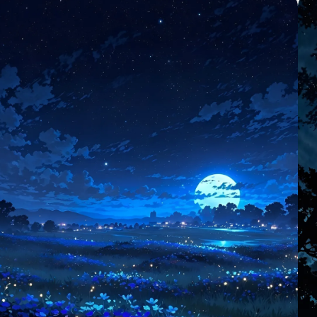
в
светлини на село и високи планини под звездно небе с
пурпурен оттенък. Перфектно за любители на
природата и ентусиасти на изкуството, които търсят
впечатляващо цифрово произведение с високо
качество за тапети или отпечатъци.