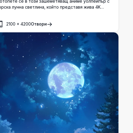
отопете се в този зашеметяващ аниме уолпейпър с
орска лунна светлина, който представя жива 4K
исокоразделителна сцена. Високи, тъмни дървета
бграждат светеща пълна луна под звездно небе,
2100
×
4200
Отвори
ъздавайки магическа, ефирна атмосфера. Перфектен
а подобряване на вашия десктоп или мобилен екран с
сни детайли и завладяващ художествен стил.
деален за фенове на аниме естетиката и дизайни,
дъхновени от природата.