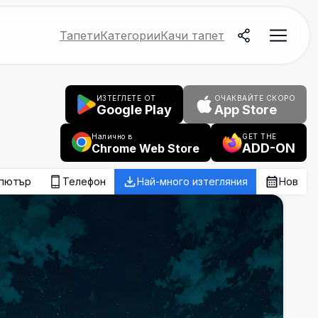
Тапети
Категории
Качи тапет
ИЗТЕГЛЕТЕ ОТ
ОЧАКВАЙТЕ СКОРО
Google Play
App Store
Налично в
GET THE
ADD-ON
Chrome Web Store
пютър
Телефон
Най-много изтегляния
Нов