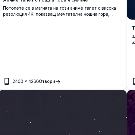
Потопете се в магията на този аниме тапет с висока
резолюция 4K, показващ мечтателна нощна гора,
осветена от сияещи сини цветя. Под звездно небе с
блестяща пълна луна, сцената улавя спокойна,
Т
мистична атмосфера, идеална за любители на
З
природата и анимето. Подходящ за настолни
и
компютри, телефони или таблети, това
Б
висококачествено произведение на изкуството
в
добавя нотка на очарование към всеки екран.
ц
д
в
л
2400
×
4266
Отвори
у