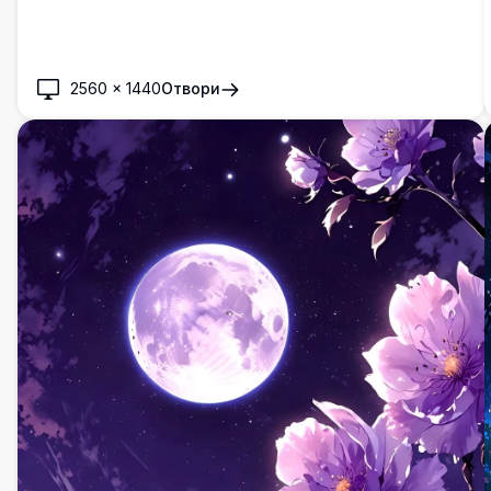
2560
×
1440
Отвори