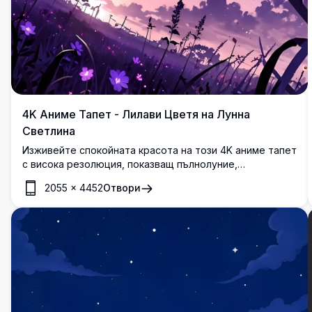
4K Аниме Тапет - Лилави Цветя на Лунна
Светлина
Изживейте спокойната красота на този 4K аниме тапет
с висока резолюция, показващ пълнолуние,
осветяващо ярки лилави цветя на фона на здрачно
2055
×
4452
Отвори
небе. Перфектен за добавяне на нотка спокойствие и
елегантност на вашия настолен или мобилен екран.