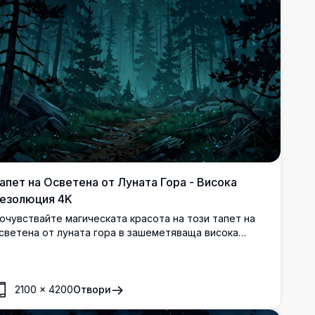
апет на Осветена от Луната Гора - Висока
езолюция 4K
очувствайте магическата красота на този тапет на
светена от луната гора в зашеметяваща висока
езолюция 4K. С впечатляваща сцена на пълнолуние,
ветещо през гъсти борови дървета под звездно
ебе, този висококачествен образ е идеален за
астолни или мобилни екрани. Потопете се в
2100
×
4200
Отвори
покойната и мистична атмосфера с ясни, детайлни