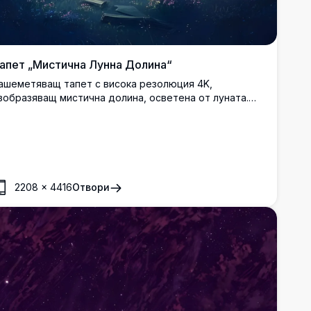
апет „Мистична Лунна Долина“
ашеметяващ тапет с висока резолюция 4K,
зобразяващ мистична долина, осветена от луната.
лестящата пълна луна осветява спокоен пейзаж с
ълнообразни хълмове, гъсти гори и разпръснати диви
ветя под звездно нощно небе. Перфектен за
обавяне на мечтателна, ефирна атмосфера към
ашия работен плот или фон на телефона. Идеален за
юбители на природата и тези, които търсят
2208
×
4416
Отвори
спокояваща, вдъхновена от фентъзи естетика.