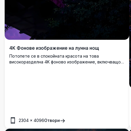
4K Фонове изображение на лунна нощ
Потопете се в спокойната красота на това
високоразделна 4K фоново изображение, включващо
ярка пълна луна, рамкирана от силуети на дървесни
клони. Яркото лилаво небе и фините детайли го правят
завладяващ фон за всяко устройство, предлагайки
спокойна и очарователна атмосфера.
2304
×
4096
Отвори