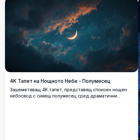
4K Тапет на Нощното Небе - Полумесец
Зашеметяващ 4K тапет, представящ спокоен нощен
небосвод с сияещ полумесец сред драматични
облаци. Изображението с висока резолюция улавя
красотата на космоса, идеално за всеки, който обича
да наблюдава звездите или декор с небесна тема.