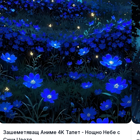
Зашеметяващ Аниме 4K Тапет - Нощно Небе с
А
Сини Цветя