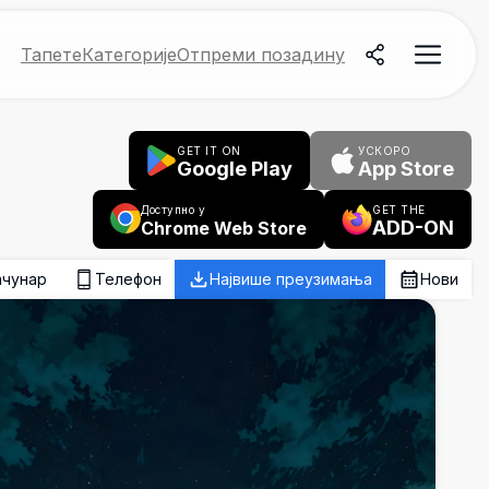
Тапете
Категорије
Отпреми позадину
GET IT ON
УСКОРО
Google Play
App Store
Доступно у
GET THE
ADD-ON
Chrome Web Store
ачунар
Телефон
Највише преузимања
Нови