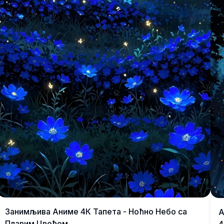
Занимљива Аниме 4К Тапета - Ноћно Небо са
А
Плавим Цвећем