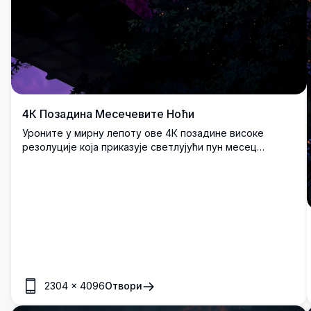
4К Позадина Месечевите Ноћи
Уроните у мирну лепоту ове 4К позадине високе
резолуције која приказује светлујући пун месец
уоквирен силуетама грана дрвећа. Живописно
љубичасто небо и суптилни детаљи чине је
очаравајућом позадином за било који уређај, нудећи
мирну и чаробну атмосферу.
2304
×
4096
Отвори