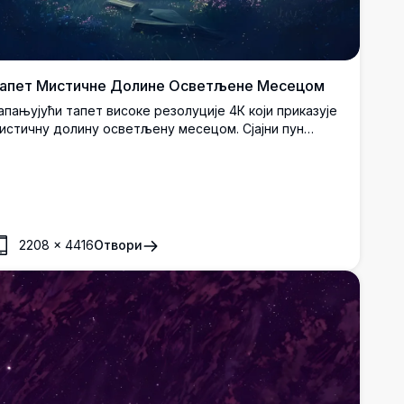
апет Мистичне Долине Осветљене Месецом
апањујући тапет високе резолуције 4К који приказује
истичну долину осветљену месецом. Сјајни пун
есец осветљава спокојни пејзаж са таласастим
рдима, густим шумама и раштрканим дивљим цвећем
од звезданим ноћним небом. Савршено за додавање
ањиве, етеричне атмосфере вашем радном столу или
озадини телефона. Идеално за љубитеље природе и
не који траже умирујућу, фантазијом инспирисану
2208
×
4416
Отвори
стетику.