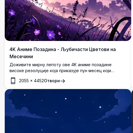
4K Аниме Позадина - Љубичасти Цветови на
Месечини
Доживите мирну лепоту ове 4K аниме позадине
високе резолуције која приказује пун месец који
осветљава живописне љубичасте цветове на
2055
×
4452
Отвори
сумрачном небу. Савршено за додавање додира мира
и елеганције вашем десктопу или мобилном екрану.