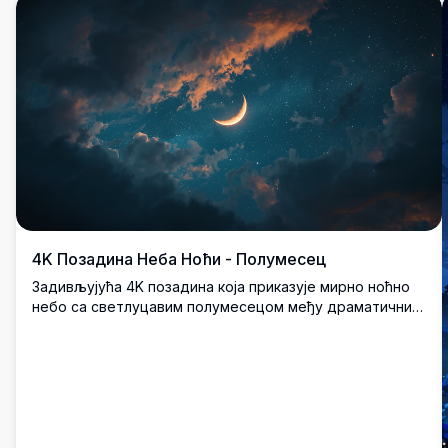
4K Позадина Неба Ноћи - Полумесец
Задивљујућа 4K позадина која приказује мирно ноћно
небо са светлуцавим полумесецом међу драматичним
облацима. Слика високе резолуције ухватила је лепоту
космоса, савршена за свакога ко воли да посматра
звезде или декорацију са небеском темом.