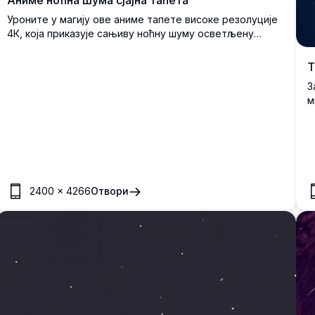
Аниме ноћна шума сјајна тапета
Уроните у магију ове аниме тапете високе резолуције
4К, која приказује сањиву ноћну шуму осветљену
сјајним плавим цветовима. Под звезданим небом са
блиставим пуним месецом, сцена хвата мирну,
Т
мистичну атмосферу савршену за љубитеље природе
З
и анимеа. Идеална за десктоп рачунаре, телефоне или
м
таблете, ово висококвалитетно уметничко дело
м
доноси дашак чаролије на било који екран.
б
п
с
п
о
2400
×
4266
Отвори
е