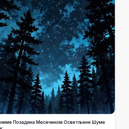
ниме Позадина Месечином Осветљене Шуме