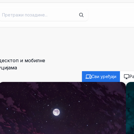
десктоп и мобилне
уцијама
Сви уређаји
Р