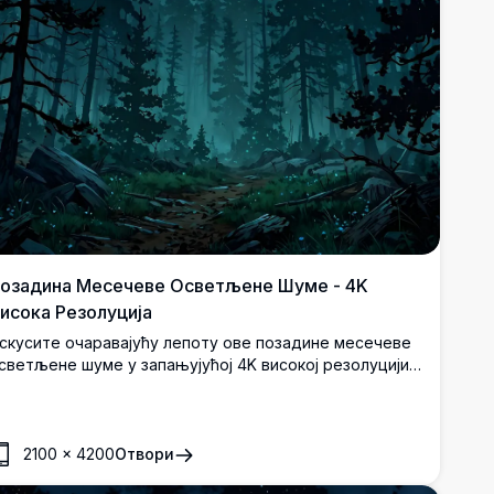
озадина Месечеве Осветљене Шуме - 4K
исока Резолуција
скусите очаравајућу лепоту ове позадине месечеве
светљене шуме у запањујућој 4K високој резолуцији.
а задивљујућим сценаријем пуног месеца који сија
роз густе борове под звезданим ноћним небом, ова
исококвалитетна слика је савршена за десктоп или
обилне екране. Уроните у мирну и мистичну
2100
×
4200
Отвори
тмосферу са оштрим и детаљним визуелима.