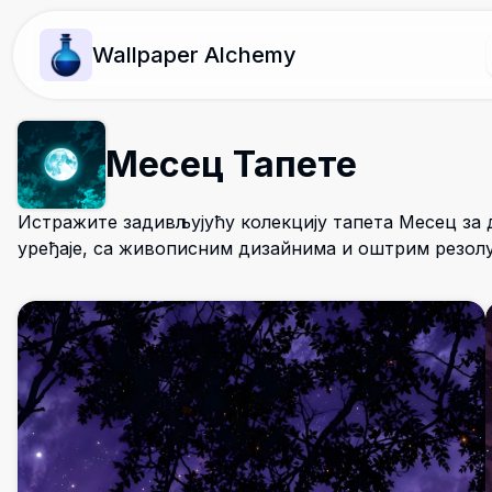
Wallpaper Alchemy
Месец Тапете
Истражите задивљујућу колекцију тапета Месец за 
уређаје, са живописним дизайнима и оштрим резол