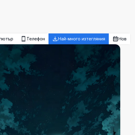
пютър
Телефон
Най-много изтегляния
Нов