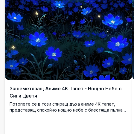
Зашеметяващ Аниме 4K Тапет - Нощно Небе с
Сини Цветя
Потопете се в този спиращ дъха аниме 4K тапет,
представящ спокойно нощно небе с блестяща пълна
луна над поле от живи сини цветя. Това изображение с
висока резолюция улавя ярки цветове и сложни
детайли, идеално за подобряване на екрана на вашия
компютър или мобилно устройство. Перфектно за