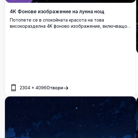
4K Фонове изображение на лунна нощ
Потопете се в спокойната красота на това
високоразделна 4K фоново изображение, включващо
ярка пълна луна, рамкирана от силуети на дървесни
клони. Яркото лилаво небе и фините детайли го правят
завладяващ фон за всяко устройство, предлагайки
спокойна и очарователна атмосфера.
2304
×
4096
Отвори