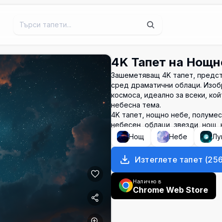
4K Тапет на Нощн
Зашеметяващ 4K тапет, предс
сред драматични облаци. Изоб
космоса, идеално за всеки, ко
небесна тема.
4K тапет, нощно небе, полуме
небесен, облаци, звезди, нощ,
Нощ
Небе
Лу
Изтеглете тапет
(
25
Налично в
Chrome Web Store