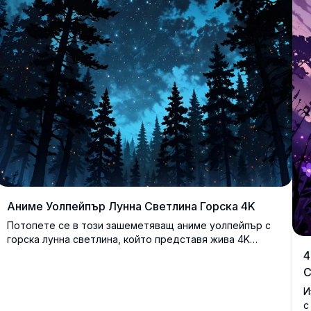
Аниме Уолпейпър Лунна Светлина Горска 4K
Потопете се в този зашеметяващ аниме уолпейпър с
горска лунна светлина, който представя жива 4K
високоразделителна сцена. Високи, тъмни дървета
4
обграждат светеща пълна луна под звездно небе,
С
създавайки магическа, ефирна атмосфера. Перфектен
И
за подобряване на вашия десктоп или мобилен екран с
с
ясни детайли и завладяващ художествен стил.