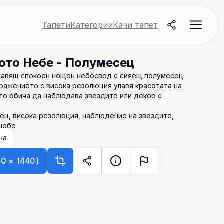
Тапети
Категории
Качи тапет
ото Небе - Полумесец
тавящ спокоен нощен небосвод с сияещ полумесец
ражението с висока резолюция улавя красотата на
йто обича да наблюдава звездите или декор с
сец, висока резолюция, наблюдение на звездите,
 небе
на
60
×
1440
)