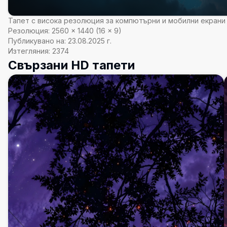
Тапет с висока резолюция за компютърни и мобилни екрани
Резолюция:
2560
×
1440
(
16
×
9
)
Публикувано на:
23.08.2025 г.
Изтегляния:
2374
Свързани HD тапети