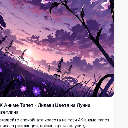
K Аниме Тапет - Лилави Цветя на Лунна
ветлина
зживейте спокойната красота на този 4K аниме тапет
 висока резолюция, показващ пълнолуние,