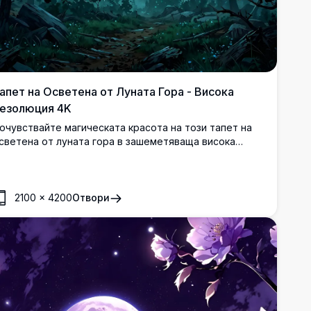
апет на Осветена от Луната Гора - Висока
езолюция 4K
очувствайте магическата красота на този тапет на
светена от луната гора в зашеметяваща висока
езолюция 4K. С впечатляваща сцена на пълнолуние,
ветещо през гъсти борови дървета под звездно
ебе, този висококачествен образ е идеален за
астолни или мобилни екрани. Потопете се в
2100
×
4200
Отвори
покойната и мистична атмосфера с ясни, детайлни
изуализации.