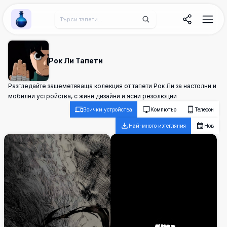
Wallpaper Alchemy
Рок Ли Тапети
Разгледайте зашеметяваща колекция от тапети Рок Ли за настолни и
мобилни устройства, с живи дизайни и ясни резолюции
Всички устройства
Компютър
Телефон
Най-много изтегляния
Нов