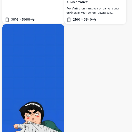
аниме тапет
Рок Лий стои изтъркан от битка в своя
емблематичен зелен гащеризон,
окървавени ръце с превързани ръце,
3816
×
5088
2160
×
3840
лента за глава на Коноха на кръста.
Отвори
Отвори