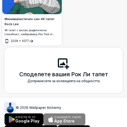
Минималистичен син 4K тапет
Rock Lee
4K тапет с висока разделителна
способност, изобразяващ Рок Лий от
Наруто в неговия емблематичен зелен
2208
×
4377
гащеризон с бинтовани ръце,
Отвори
разположен на ярък син фон.
Споделете вашия Рок Ли тапет
Допринесете за колекцията на общността
©
2026
Wallpaper Alchemy
ИЗТЕГЛЕТЕ ОТ
ОЧАКВАЙТЕ СКОРО
Google Play
App Store