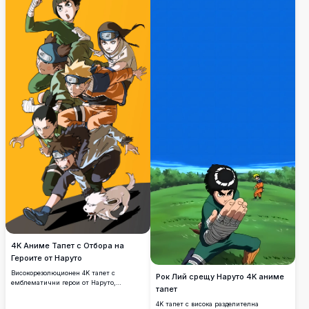
4K Аниме Тапет с Отбора на
Героите от Наруто
Високорезолюционен 4K тапет с
Рок Лий срещу Наруто 4K аниме
емблематични герои от Наруто,
тапет
включително Рок Лий, Наруто Узумаки,
Шикамару, Киба и други, наредени в
4K тапет с висока разделителна