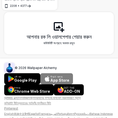
পটভূমিতে সেট করা হয়েছে।
2208
×
4377
খুলুন
আপনার রক লি ওয়ালপেপার শেয়ার করুন
কমিউনিটি সংগ্রহে অবদান রাখুন
©
2026
Wallpaper Alchemy
এটি পান
শীঘ্রই আসছে
Google Play
App Store
উপলব্ধ
GET THE
Chrome Web Store
ADD-ON
ব্রাউজার এক্সটেনশন
বিজ্ঞাপন
টুলস
আমাদের সম্পর্কে
যোগাযোগ করুন
সাধারণ প্রশ্ন
কপিরাইট নীতি
ব্যবহারের শর্তাবলী
গোপনীয়তা নীতি
Pinterest
English
简体中文
हिन्दी
Español
Français
العربية
Português
বাংলা
Русский
اردو
Bahasa Indonesia