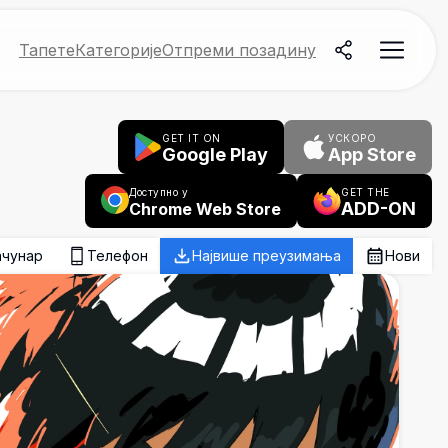
Тапете
Категорије
Отпреми позадину
GET IT ON
УСКОРО
Google Play
App Store
Доступно у
GET THE
ADD-ON
Chrome Web Store
ачунар
Телефон
Највише преузимања
Нови