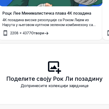
Роцк Лее Минималистичка плава 4К позадина
4К позадина високе резолуције са Роком Лијем из
Нарута у његовом култном зеленом комбинезону са
завијеним рукама, постављеном на смело плавој
2208
×
4377
Отвори
позадини.
Поделите своју Рок Ли позадину
Допринесите колекцији заједнице