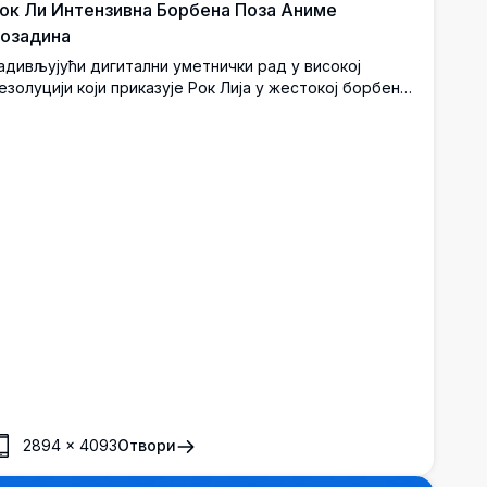
ок Ли Интензивна Борбена Поза Аниме
озадина
адивљујући дигитални уметнички рад у високој
езолуцији који приказује Рок Лија у жестокој борбеној
ози. Естетика смелих потеза четкицом са живописним
ојама истиче његове одлучне плаве очи и иконичну
рну фризуру у облику чиније, хватајући његов
епоколебљив дух.
2894
×
4093
Отвори