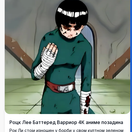
Роцк Лее Баттеред Варриор 4К аниме позадина
Рок Ли стоји изношен у борби у свом култном зеленом