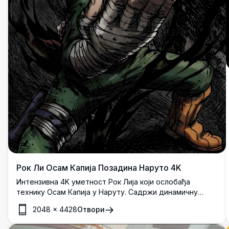
Рок Ли Осам Капија Позадина Наруто 4K
Интензивна 4K уметност Рок Лија који ослобађа
технику Осам Капија у Наруту. Садржи динамичну
тамну енергију, борбом истрошен зелени комбинезон
2048
×
4428
Отвори
и борбени став таиџуцуа са запањујућим детаљима у
високој резолуцији.