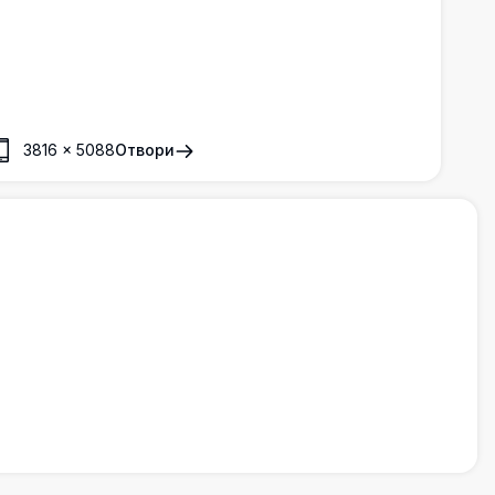
3816
×
5088
Отвори