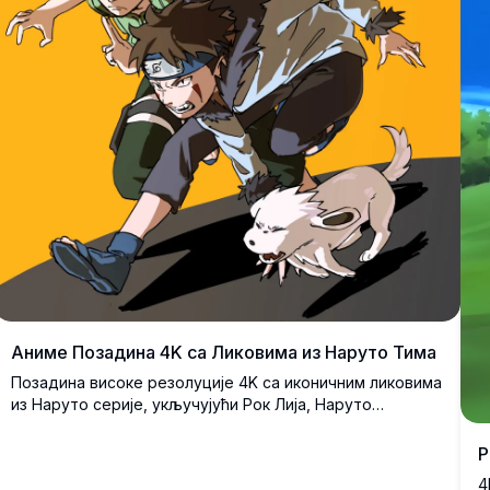
Аниме Позадина 4K са Ликовима из Наруто Тима
Позадина високе резолуције 4K са иконичним ликовима
из Наруто серије, укључујући Рок Лија, Наруто
Узумакија, Шикамару, Кибу и друге, постављене у
динамичним борбеним позама на живописној
Р
наранџастој позадини. Савршено за љубитеље аниме-
4