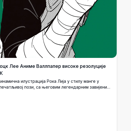
оцк Лее Аниме Валлпапер високе резолуције
К
инамична илустрација Рока Лија у стилу манге у
печатљивој пози, са његовим легендарним завијеним
укама и одлучним изразом лица.