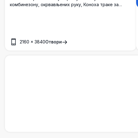
комбинезону, окрвављених руку, Коноха траке за
главу на струку.
2160
×
3840
Отвори