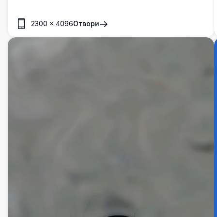
2300
×
4096
Отвори