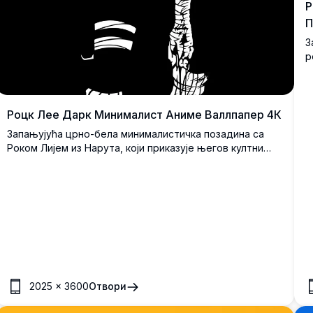
Р
П
З
р
п
б
ц
н
Роцк Лее Дарк Минималист Аниме Валлпапер 4К
Запањујућа црно-бела минималистичка позадина са
Роком Лијем из Нарута, који приказује његов култни
крој, руке са завојима и Коноха траку за главу.
2025
×
3600
Отвори