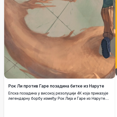
Рок Ли против Гаре позадина битке из Наруте
Епска позадина у високoj резолуцији 4К која приказује
легендарну борбу између Рок Лија и Гаре из Наруте.
Рок Ли ослобађа своју разорну брзину док Гара
управља вртложним песком у овој задивљујућој
дигиталној фан уметности.