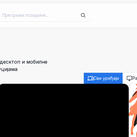
 десктоп и мобилне
уцијама
Сви уређаји
Р