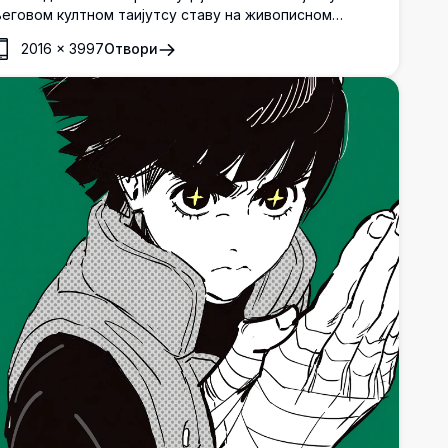
еговом култном таијутсу ставу на живописном
еленом пољу, са Нарутом који стоји у позадини под
2016
×
3997
Отвори
едрим плавим небом.