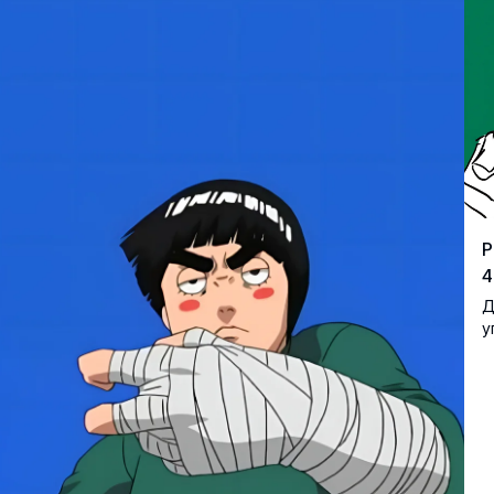
Р
4
Д
у
р