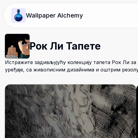
Wallpaper Alchemy
Рок Ли Тапете
Истражите задивљујућу колекцију тапета Рок Ли за
уређаје, са живописним дизайнима и оштрим резол