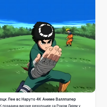
оцк Лее вс Наруто 4К Аниме Валлпапер
К позадина високе резолуције са Роком Лијем у