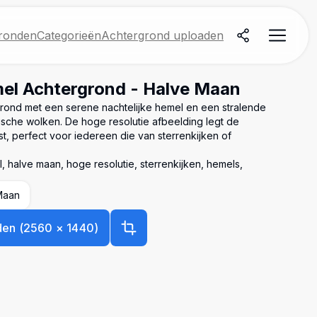
ronden
Categorieën
Achtergrond uploaden
mel Achtergrond - Halve Maan
nd met een serene nachtelijke hemel en een stralende
sche wolken. De hoge resolutie afbeelding legt de
t, perfect voor iedereen die van sterrenkijken of
, halve maan, hoge resolutie, sterrenkijken, hemels,
Maan
den
(
2560
×
1440
)