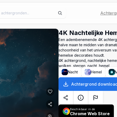
Achterg
4K Nachtelijke He
Een adembenemende 4K achtergro
halve maan te midden van dramati
schoonheid van het universum vas
hemelse decoraties houdt.
4K achtergrond, nachtelijke hemel
wolken, sterren, nacht, hemel
Nacht
Hemel
Achtergrond downloa
Beschikbaar in de
Chrome Web Store