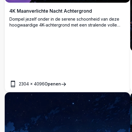
4K Maanverlichte Nacht Achtergrond
Dompel jezelf onder in de serene schoonheid van deze
hoogwaardige 4K-achtergrond met een stralende volle
maan, omlijst door silhouetachtige boomtakken. De
levendige paarse lucht en subtiele details maken het een
boeiend decor voor elk apparaat en bieden een rustige en
betoverende sfeer.
2304
×
4096
Openen