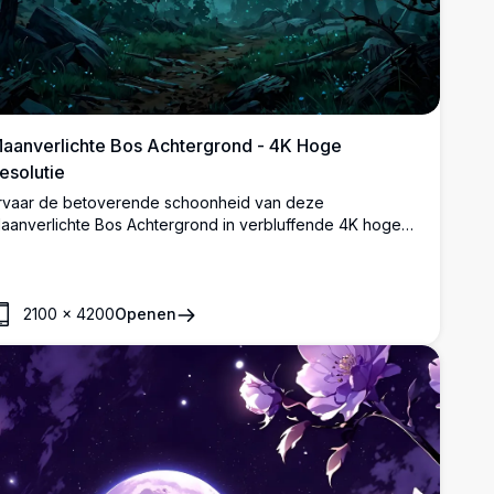
aanverlichte Bos Achtergrond - 4K Hoge
esolutie
rvaar de betoverende schoonheid van deze
aanverlichte Bos Achtergrond in verbluffende 4K hoge
esolutie. Met een adembenemende scène van een volle
aan die schijnt door dichte dennenbomen onder een
terrenhemel, is deze hoogwaardige afbeelding perfect
oor desktop- of mobiele schermen. Dompel jezelf onder
2100
×
4200
Openen
n de serene en mysterieuze sfeer met scherpe,
edetailleerde beelden.