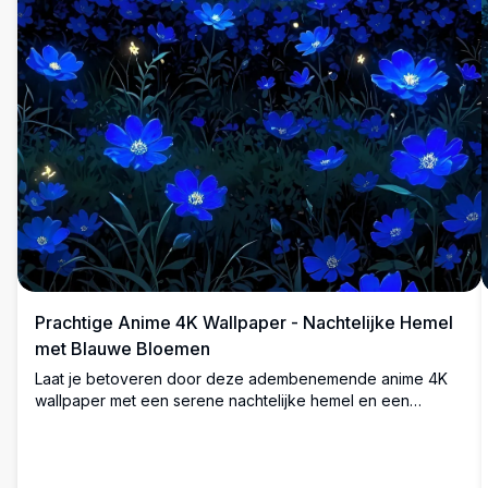
Prachtige Anime 4K Wallpaper - Nachtelijke Hemel
met Blauwe Bloemen
Laat je betoveren door deze adembenemende anime 4K
wallpaper met een serene nachtelijke hemel en een
stralende volle maan boven een veld met levendige
blauwe bloemen. Deze afbeelding in hoge resolutie legt
levendige kleuren en ingewikkelde details vast, perfect om
je desktop- of mobiele scherm te verfraaien. Ideaal voor