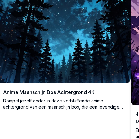
Anime Maanschijn Bos Achtergrond 4K
Dompel jezelf onder in deze verbluffende anime
achtergrond van een maanschijn bos, die een levendige
4K hoog-resolutie scène biedt. Lange, donkere bomen
4
omlijsten een stralende volle maan onder een sterrenhemel
M
en creëren een magische, etherische sfeer. Perfect om je
E
desktop- of mobiele scherm te verbeteren met zijn
a
scherpe details en boeiende artistieke stijl. Ideaal voor fans