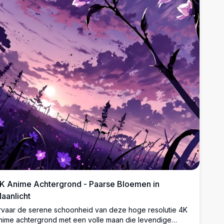
K Anime Achtergrond - Paarse Bloemen in
aanlicht
rvaar de serene schoonheid van deze hoge resolutie 4K
nime achtergrond met een volle maan die levendige