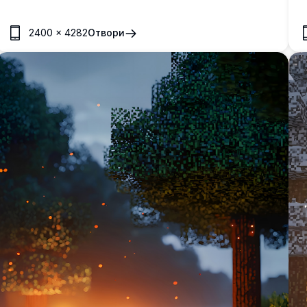
буйния горски покрив. Изображението с висока
4
резолюция улавя магическото взаимодействие на
п
2400
×
4282
Отвори
светлината и сенките сред извисяващите се дървета,
в
създавайки спокойна и завладяваща горска
П
атмосфера.
и
с
к
к
у