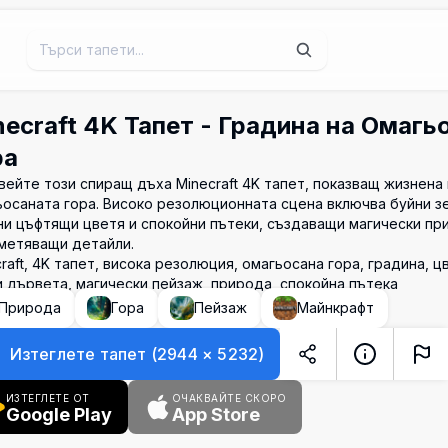
necraft 4K Тапет - Градина на Омагь
ра
ейте този спиращ дъха Minecraft 4K тапет, показващ жизнена 
ьосаната гора. Високо резолюционната сцена включва буйни з
ни цъфтящи цветя и спокойни пътеки, създаващи магически пр
метяващи детайли.
raft, 4K тапет, висока резолюция, омагьосана гора, градина, ц
 дървета, магически пейзаж, природа, спокойна пътека
Природа
Гора
Пейзаж
Майнкрафт
Изтеглете тапет
(
2944
×
5232
)
ИЗТЕГЛЕТЕ ОТ
ОЧАКВАЙТЕ СКОРО
Google Play
App Store