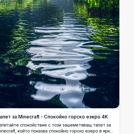
апет за Minecraft - Спокойно горско езеро 4K
зпитайте спокойствие с този зашеметяващ тапет за
inecraft, който показва спокойно горско езеро в ярка