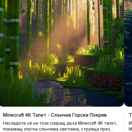
Minecraft 4K Тапет - Слънчев Горски Покрив
Т
Насладете се на този спиращ дъха Minecraft 4K тапет,
И
показващ златна слънчева светлина, струяща през
M