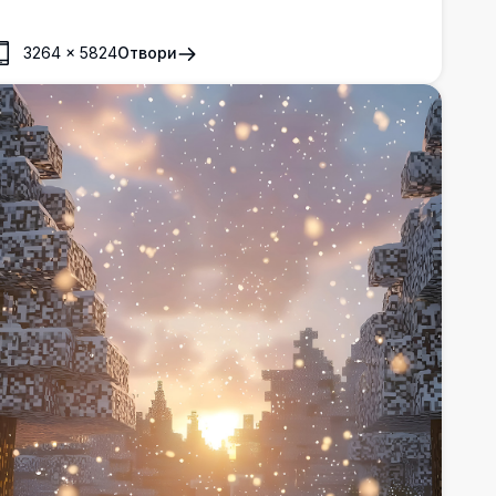
K резолюция. Изображението прекрасно улавя
икселираната луксозна зеленина и отразяващата
3264
×
5824
Отвори
ода, предлагайки завладяващо виртуално бягство.
риспособено за мобилни устройства, това
зображение с висока резолюция вдъхва живот на
покойната атмосфера на блоковата дива природа,
оето го прави идеално за ентусиасти на Minecraft,
оито искат да подобрят мобилния интерфейс с
спокояващ акцент.