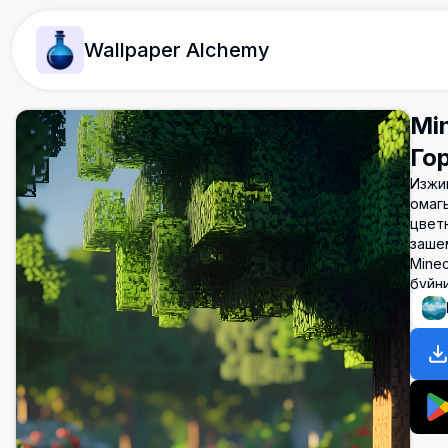
Wallpaper Alchemy
Mi
Го
Изжив
омаг
цвет
заше
Minec
буйни