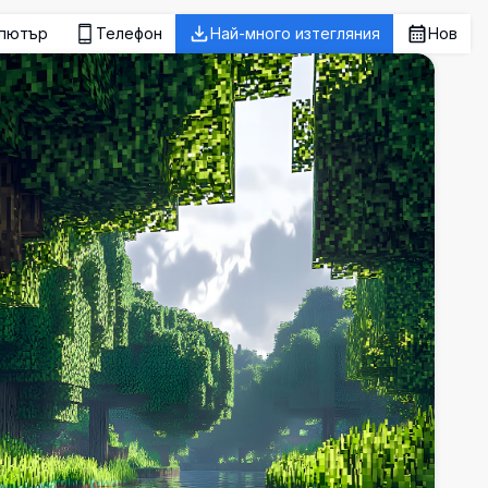
пютър
Телефон
Най-много изтегляния
Нов