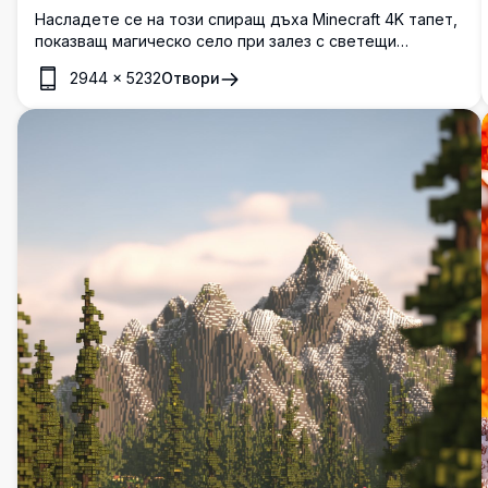
Насладете се на този спиращ дъха Minecraft 4K тапет,
показващ магическо село при залез с светещи
прозорци, плаващи фенери и спокойни отражения на
2944
×
5232
Отвори
канала. Тази високорезолюционна творба улавя
топлата атмосфера на уютна вечер в пикселиран свят.