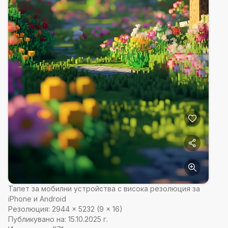
Тапет за мобилни устройства с висока резолюция за
iPhone и Android
Резолюция:
2944
×
5232
(
9
×
16
)
Публикувано на:
15.10.2025 г.