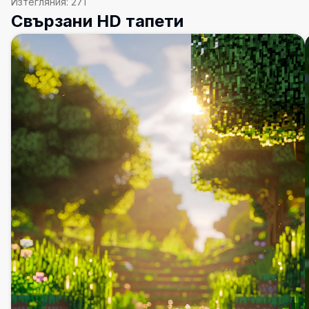
Изтегляния:
271
Свързани HD тапети