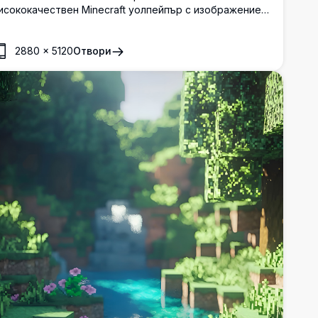
исококачествен Minecraft уолпейпър с изображение
а снежен залез. Снежинки падащи леко сред
икселизирани дървета, създават спокойна и
2880
×
5120
Отвори
чарователна сцена, перфектна за всяко устройство
а любителя на Minecraft.