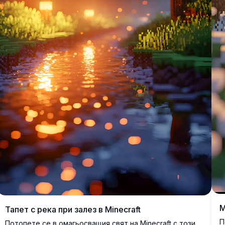
M
Тапет с река при залез в Minecraft
П
Потопете се в омагьосващия свят на Minecraft с този