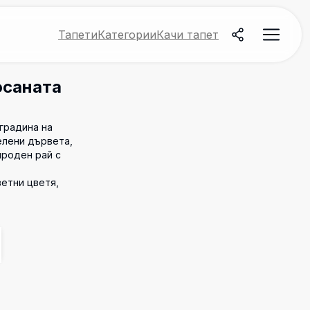
Тапети
Категории
Качи тапет
осаната
градина на
елени дървета,
ироден рай с
ветни цветя,