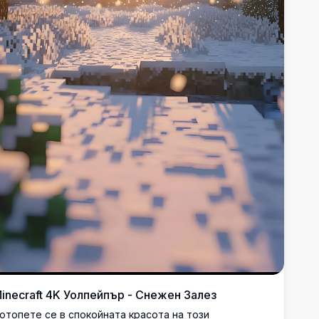
inecraft 4K Уолпейпър - Снежен Залез
отопете се в спокойната красота на този