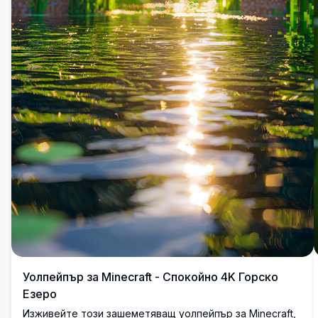
Уолпейпър за Minecraft - Спокойно 4K Горско
Езеро
Изживейте този зашеметяващ уолпейпър за Minecraft,