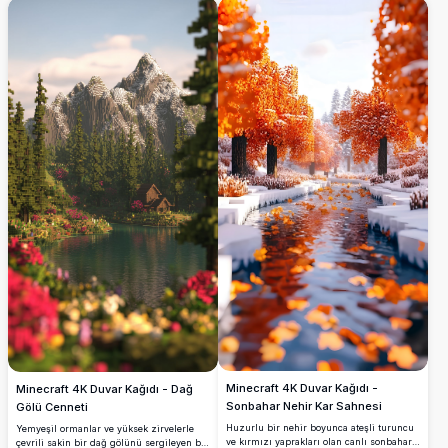
için mükemmel olan sakin ve büyüleyici
yakalar. Oyun tutkunları ve Minecraft
bir sahne yaratır.
hayranları için mükemmel olan sahne,
bloklu ağaçlar ve ışıltılı suyun arasında
yer alır ve ideal bir dijital kaçış yaratır. Bu
güzel ve huzurlu Minecraft temalı sanat
eseriyle ekranınızı değiştirin.
Minecraft 4K Duvar Kağıdı -
Minecraft 4K Duvar Kağıdı - Dağ
Sonbahar Nehir Kar Sahnesi
Gölü Cenneti
Huzurlu bir nehir boyunca ateşli turuncu
Yemyeşil ormanlar ve yüksek zirvelerle
ve kırmızı yaprakları olan canlı sonbahar
çevrili sakin bir dağ gölünü sergileyen bu