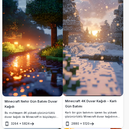
yakalıyor.
görüntü, bloklu bir vahşi doğanın huzurlu
ortamını canlandırır ve mobil arayüzlerini
huzur verici bir dokunuşla geliştirmek
isteyen Minecraft tutkunları için
mükemmeldir.
Minecraft 4K Duvar Kağıdı - Karlı
Minecraft Nehir Gün Batımı Duvar
Gün Batımı
Kağıdı
Karlı bir gün batımını içeren bu yüksek
Bu muhteşem 4K yüksek çözünürlüklü
çözünürlüklü Minecraft duvar kağıdının
duvar kağıdı ile Minecraft'ın büyüleyici
huzurlu güzelliğine dalın. Kar taneleri,
dünyasına dalın. Piksel bir nehir, gün
3264
×
5824
2880
×
5120
piksellenmiş ağaçlar arasında nazikçe
batımının sıcak parıltısını yansıtarak, bu
Aç
Aç
düşerek her Minecraft meraklısının cihazı
görüntü sakin sanal manzaraların özünü