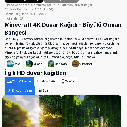
iPhone ve Android için yüksek çözünürlüklü mobil duvar kağıdı
Çözünürlük:
2944
×
5232
(
9
×
16
)
Gönderildiği tarih:
15 Eki 2025
İndirmeler:
271
Minecraft 4K Duvar Kağıdı - Büyülü Orman
Bahçesi
Canlı büyülü orman bahçesini gösteren bu nefes kesici Minecraft 4K duvar kağıdını
deneyimleyin. Yüksek çözünürlüklü sahne, yemyeşil ağaçlar, rengarenk çiçekler ve
huzurlu patikalar içererek çarpıcı detaylarla büyülü doğal bir cennet yaratıyor.
Minecraft, 4K duvar kağıdı, yüksek çözünürlük, büyülü orman, bahçe, rengarenk
çiçekler, yemyeşil ağaçlar, büyülü manzara, doğa, huzurlu patika
Doğa
Orman
Manzara
Minecraft
İlgili HD duvar kağıtları
Tüm Cihazlar
Masaüstü
Telefon
En çok indirme
Son