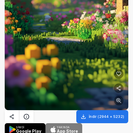
İndir
(
2944
×
5232
)
ŞİMDİ
YAKINDA
Google Play
App Store