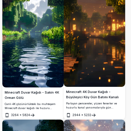
Minecraft 4K Duvar Kağıdı -
Minecraft Duvar Kağıdı - Sakin 4K
Büyüleyici Köy Gün Batımı Kanalı
Orman Gölü
Parlayan pencereler, yüzen fenerler ve
Canlı 4K çözünürlükteki bu muhteşem
huzurlu kanal yansımalarıyla gün
Minecraft duvar kağıdı ile huzuru
batımında büyülü bir köyü sergileyen bu
deneyimleyin. Görüntü, pikselli yeşillik ve
3264
×
5824
2944
×
5232
nefes kesici Minecraft 4K duvar kağıdını
yansıtıcı suyu güzel bir şekilde
Aç
Aç
deneyimleyin. Bu yüksek çözünürlüklü
yakalayarak sürükleyici bir sanal kaçış
sanat eseri, pikselleştirilmiş bir dünyada
sunar. Mobil cihazlar için özel olarak
rahat bir akşamın sıcak ambiyansını
tasarlanmış bu yüksek çözünürlüklü