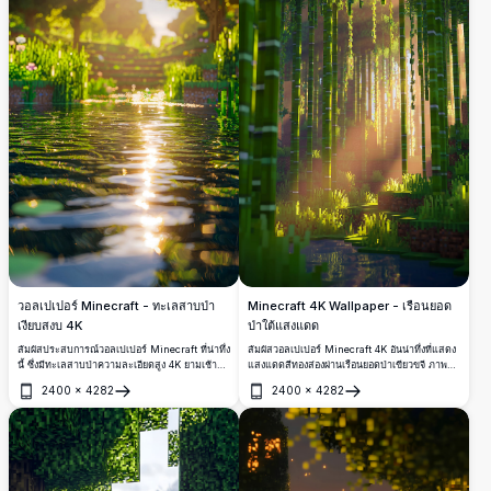
วอลเปเปอร์ Minecraft - ทะเลสาบป่า
Minecraft 4K Wallpaper - เรือนยอด
เงียบสงบ 4K
ป่าใต้แสงแดด
สัมผัสประสบการณ์วอลเปเปอร์ Minecraft ที่น่าทึ่ง
สัมผัสวอลเปเปอร์ Minecraft 4K อันน่าทึ่งที่แสดง
นี้ ซึ่งมีทะเลสาบป่าความละเอียดสูง 4K ยามเช้า
แสงแดดสีทองส่องผ่านเรือนยอดป่าเขียวขจี ภาพ
ต้นไม้เขียวขจีและพืชนานาพรรณล้อมรอบน้ำที่เป็น
ความละเอียดสูงจับภาพปฏิสัมพันธ์อันมหัศจรรย์
2400
×
4282
2400
×
4282
ประกาย สะท้อนแสงอาทิตย์สีทอง สมบูรณ์แบบ
ระหว่างแสงสว่างและเงาในหมู่ต้นไม้สูงใหญ่ สร้าง
เปิด
เปิด
สำหรับนักเล่นเกม ภูมิทัศน์ที่มีรายละเอียดนี้ช่วย
บรรยากาศป่าไผ่ที่เงียบสงบและดื่มด่ำ
เพิ่มหน้าจอเดสก์ท็อปหรือมือถือของคุณด้วยเสน่ห์ที่
ดึงดูดใจ มาพร้อมความเป็นบล็อกที่เป็นเอกลักษณ์