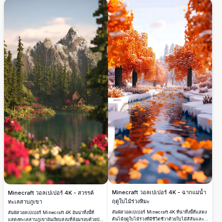
Minecraft ทุกคน
Minecraft ฉากตั้งอยู่ท่ามกลางต้นไม้แบบบล็อก
และน้ำระยิบระยับ สร้างสถานที่หลบหนีในดิจิตอล
ที่ลงตัว ปรับโฉมหน้าจอของคุณด้วยงานศิลปะธีม
Minecraft ที่สวยงามและสงบสุขนี้
Minecraft วอลเปเปอร์ 4K - ฉากแม่น้ำ
Minecraft วอลเปเปอร์ 4K - สวรรค์
ฤดูใบไม้ร่วงหิมะ
ทะเลสาบภูเขา
สัมผัสวอลเปเปอร์ Minecraft 4K ที่น่าทึ่งนี้ที่แสดง
สัมผัสวอลเปเปอร์ Minecraft 4K อันน่าทึ่งนี้ที่
ต้นไม้ฤดูใบไม้ร่วงที่มีชีวิตชีวาด้วยใบไม้สีส้มและ
แสดงทะเลสาบภูเขาอันเงียบสงบที่ล้อมรอบด้วยป่า