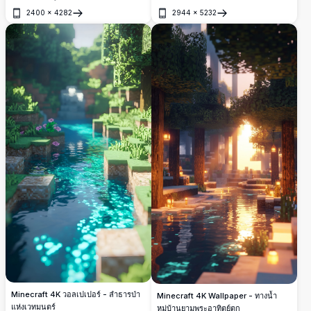
แดงเปลวไฟตามแม่น้ำอันเงียบสงบ ภูมิทัศน์ที่
ไผ่เขียวชอุ่มและยอดเขาสูงตระหง่าน ฉากความ
2400
×
4282
2944
×
5232
ปกคลุมด้วยหิมะสร้างฉากการเปลี่ยนผ่านฤดูกาลอัน
ละเอียดสูงนี้มีดอกไม้สีสดใส น้ำที่สงบเงียบ และ
เปิด
เปิด
มหัศจรรย์ด้วยใบไม้ร่วงที่กระจัดกระจายลอยอยู่บน
บ้านไม้ที่มีเสน่ห์ซึ่งตั้งอยู่ในอ้อมกอดของธรรมชาติ
น้ำใสเหมือนคริสตัล
Minecraft 4K วอลเปเปอร์ - ลำธารป่า
Minecraft 4K Wallpaper - ทางน้ำ
แห่งเวทมนตร์
หมู่บ้านยามพระอาทิตย์ตก