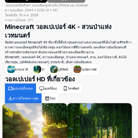
วอลเปเปอร์มือถือความละเอียดสูงสำหรับ iPhone และ Android
ความละเอียด:
2944
×
5232
(
9
×
16
)
โพสต์เมื่อ:
15 ต.ค. 2568
การดาวน์โหลด:
271
Minecraft วอลเปเปอร์ 4K - สวนป่าแห่ง
เวทมนตร์
สัมผัสวอลเปเปอร์ Minecraft 4K ที่น่าทึ่งนี้ซึ่งนำเสนอสวนป่าแห่งเวทมนตร์ที่เต็มไปด้วยชีวิตชีวา
ฉากความละเอียดสูงมีต้นไม้เขียวชอุ่ม ดอกไม้หลากสีที่บานสะพรั่ง และเส้นทางอันเงียบสงบที่
สร้างสรรค์สวรรค์ธรรมชาติแห่งเวทมนตร์ด้วยรายละเอียดที่สวยงาม
Minecraft, วอลเปเปอร์ 4K, ความละเอียดสูง, ป่าแห่งเวทมนตร์, สวน, ดอกไม้หลากสี, ต้นไม้
เขียวชอุ่ม, ภูมิทัศน์แห่งเวทมนตร์, ธรรมชาติ, เส้นทางอันเงียบสงบ
ธรรมชาติ
ป่า
ภูมิทัศน์
ไมน์คราฟต์
วอลเปเปอร์ HD ที่เกี่ยวข้อง
อุปกรณ์ทั้งหมด
เดสก์ท็อป
โทรศัพท์
ดาวน์โหลดมากสุด
ใหม่