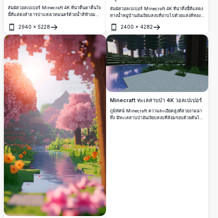
สัมผัสวอลเปเปอร์ Minecraft 4K ที่น่าตื่นตาตื่นใจ
สัมผัสวอลเปเปอร์ Minecraft 4K ที่น่าทึ่งนี้ที่แสดง
นี้ที่แสดงลำธารป่าแห่งเวทมนตร์ด้วยน้ำสีฟ้าอม
ทางน้ำหมู่บ้านอันเงียบสงบที่อาบไปด้วยแสงสีทอง
เขียวใสราวกับคริสตัลที่ไหลผ่านพืชพรรณอันเขียว
ของพระอาทิตย์ตก ฉากความละเอียดสูงนี้มี
2940
×
5228
2400
×
4282
ขจี ฉากความละเอียดสูงนี้มีบล็อกที่มีรายละเอียด
โครงสร้างไม้ โคมไฟที่เปล่งประกาย และการ
เปิด
เปิด
ต้นไม้ที่มีชีวิตชีวาที่ปกคลุมด้วยมอส และดอกไม้สี
สะท้อนของน้ำใสเหมือนคริสตัล สร้างการผสม
ม่วงที่สร้างสรรค์สวรรค์อันเงียบสงบที่เหมาะสมอ
ผสานที่สมบูรณ์แบบของความอบอุ่นและความเงียบ
ย่างยิ่งสำหรับผู้รักธรรมชาติ
สงบในโลกแห่งบล็อก
Minecraft ทะเลสาบป่า 4K วอลเปเปอร์
ภูมิทัศน์ Minecraft ความละเอียดสูงที่สวยงามน่า
ทึ่ง มีทะเลสาบป่าอันเงียบสงบที่ล้อมรอบด้วยต้นไม้
สูงตระหง่านและพืchพรรณอันเขียวชอุ่ม ฉากนี้แส
ดงเชดเดอร์ที่สมจริงพร้อมแสงสะท้อนน้ำที่สวยงาม
ภูมิประเทศที่ปกคลุมด้วยหิมะ และแสงบรรยากาศ
เหมาะสำหรับพื้นหลังเดสก์ท็อป วอลเปเปอร์ 4K
อัลตรา HD นี้ทำให้โลกแบบบล็อกมีชีวิตชีวาด้วย
รายละเอียดและความลึกที่น่าทึ่ง