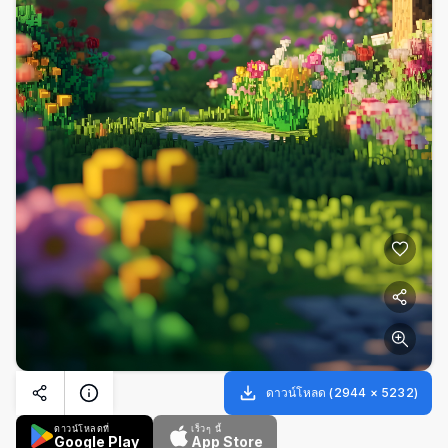
ดาวน์โหลด
(
2944
×
5232
)
ดาวน์โหลดที่
เร็วๆ นี้
Google Play
App Store