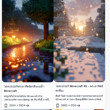
ชีวิต เหมาะสำหรับผู้ที่ชื่นชอบ Minecraft ที่
ต้องการปรับปรุงการใช้งานบนมือถือของพวกเขา
ด้วยการสัมผัสแบบสงบ
วอลเปเปอร์ Minecraft 4K - พระอาทิตย์
วอลเปเปอร์พระอาทิตย์ตกดินแม่น้ำ
ตกหิมะ
Minecraft
ดื่มด่ำในความงดงามแห่งความสงบของวอลเปเปอร์
ผจญภัยในโลกเสน่ห์ของ Minecraft ด้วย
Minecraft ความละเอียดสูงนี้ที่มีภาพพระอาทิตย์
วอลเปเปอร์ความละเอียดสูง 4K ที่น่าทึ่งนี้ ภาพนี้
ตกหิมะ เกล็ดหิมะร่วงลงเบาๆ ท่ามกลางต้นไม้ที่มี
แสดงแม่น้ำแบบพิกเซลสะท้อนแสงอุ่นจาก
3264
×
5824
2880
×
5120
พิกเซล สร้างภาพที่เงียบสงบและน่าหลงใหล เหมาะ
พระอาทิตย์ตกดิน จับความสง่างามของภูมิทัศน์
เปิด
เปิด
สมที่สมบูรณ์แบบสำหรับอุปกรณ์ของแฟน
เสมือนสงบ ออกแบบมาเพื่อคนรักเกมและแฟนๆ