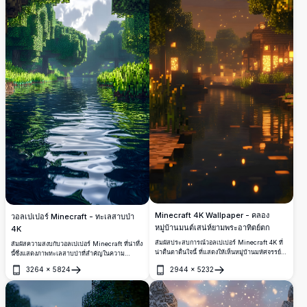
Minecraft 4K Wallpaper - คลอง
วอลเปเปอร์ Minecraft - ทะเลสาบป่า
หมู่บ้านมนต์เสน่ห์ยามพระอาทิตย์ตก
4K
สัมผัสประสบการณ์วอลเปเปอร์ Minecraft 4K ที่
สัมผัสความสงบกับวอลเปเปอร์ Minecraft ที่น่าทึ่ง
น่าตื่นตาตื่นใจนี้ ที่แสดงให้เห็นหมู่บ้านมหัศจรรย์ใน
นี้ซึ่งแสดงภาพทะเลสาบป่าที่สำคัญในความ
ยามพระอาทิตย์ตก พร้อมด้วยหน้าต่างเรืองแสง
ละเอียด 4K ประทับใจ ภาพนี้จับภาพพิกเซลของ
3264
×
5824
2944
×
5232
โคมไฟลอยน้ำ และการสะท้อนที่เงียบสงบของคลอง
ต้นไม้ที่เขียวขจีและน้ำที่สะท้อนอย่างสวยงาม มอบ
เปิด
เปิด
งานศิลปะความละเอียดสูงนี้จับภาพบรรยากาศ
การหลบหนีแบบเวอร์ชวลที่ดีเยี่ยม ออกแบบมา
อบอุ่นของค่ำคืนที่แสนผ่อนคลายในโลกพิกเซล
สำหรับอุปกรณ์เคลื่อนที่ ภาพความละเอียดสูงนี้นำ
เสนอบรรยากาศที่เงียบสงบของป่าทึบแบบบล็อคที่มี