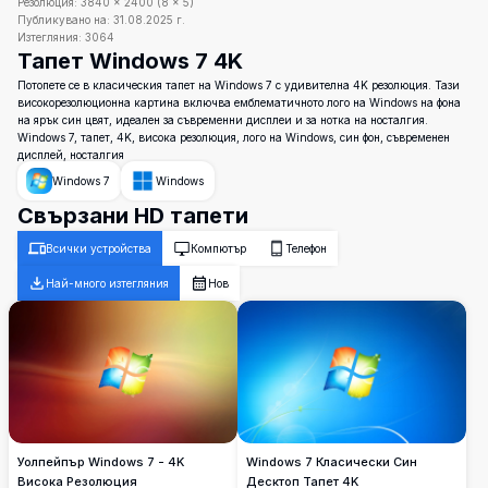
Резолюция:
3840
×
2400
(
8
×
5
)
Публикувано на:
31.08.2025 г.
Изтегляния:
3064
Тапет Windows 7 4K
Потопете се в класическия тапет на Windows 7 с удивителна 4K резолюция. Тази
високорезолюционна картина включва емблематичното лого на Windows на фона
на ярък син цвят, идеален за съвременни дисплеи и за нотка на носталгия.
Windows 7, тапет, 4K, висока резолюция, лого на Windows, син фон, съвременен
дисплей, носталгия
Windows 7
Windows
Свързани HD тапети
Всички устройства
Компютър
Телефон
Най-много изтегляния
Нов
Уолпейпър Windows 7 - 4K
Windows 7 Класически Син
Висока Резолюция
Десктоп Тапет 4K