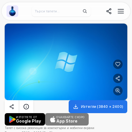
Wallpaper Alchemy
Изтегли
(
3840
×
2400
)
ИЗТЕГЛЕТЕ ОТ
ОЧАКВАЙТЕ СКОРО
Google Play
App Store
Тапет с висока резолюция за компютърни и мобилни екрани