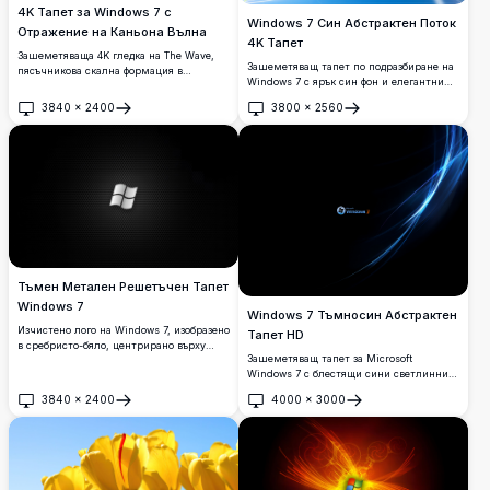
4K Тапет за Windows 7 с
Windows 7 Син Абстрактен Поток
Отражение на Каньона Вълна
4K Тапет
Зашеметяваща 4K гледка на The Wave,
Зашеметяващ тапет по подразбиране на
пясъчникова скална формация в
Windows 7 с ярък син фон и елегантни
Аризона, с ярки червени и оранжеви
потоци от бяла и зелена светлина,
вихрови пластове, отразени в спокоен
3840
×
2400
3800
×
2560
обграждащи емблематичното прозрачно
Отвори
Отвори
водоем под ясно синьо небе.
лого на Windows. Перфектен за
персонализиране на работния плот в
ултра-висока разделителна способност.
Тъмен Метален Решетъчен Тапет
Windows 7
Windows 7 Тъмносин Абстрактен
Изчистено лого на Windows 7, изобразено
Тапет HD
в сребристо-бяло, центрирано върху
Зашеметяващ тапет за Microsoft
тъмен фон от шестоъгълна метална
Windows 7 с блестящи сини светлинни
мрежа. Перфектен тапет с висока
ивици на тъмночерен фон. Перфектен за
разделителна способност за
3840
×
2400
4000
×
3000
персонализиране на работния плот, това
персонализиране на работния плот с
Отвори
Отвори
изображение с висока разделителна
минималистична, индустриална
способност 4K показва елегантни
естетика.
абстрактни криви и ярки неонови сини
линии на енергия.