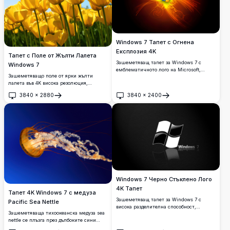
Windows 7 Тапет с Огнена
Експлозия 4K
Тапет с Поле от Жълти Лалета
Зашеметяващ тапет за Windows 7 с
Windows 7
емблематичното лого на Microsoft,
Зашеметяващо поле от ярки жълти
обхванато от огнени оранжеви и червени
лалета във 4K висока резолюция,
енергийни изблици с блестящи
снимано от нисък ъгъл на фона на ясно
фрактални вихри на тъмен фон. Идеален
3840
×
2880
3840
×
2400
синьо небе. Едно лале има уникална
за персонализиране на работния плот.
Отвори
Отвори
червена ивица, добавяща поразителен
контраст към този невероятен пролетен
цветен пейзаж.
Windows 7 Черно Стъклено Лого
4K Тапет
Тапет 4K Windows 7 с медуза
Зашеметяващ тапет за Windows 7 с
Pacific Sea Nettle
висока разделителна способност,
Зашеметяваща тихоокеанска медуза sea
показващ емблематичното лого на
nettle се плъзга през дълбоките сини
Windows в елегантен черно-бял стъклен
океански води, демонстрирайки своята
дизайн с отразяваща повърхност на