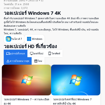
ความละเอียด:
3840
×
2400
(
8
×
5
)
โพสต์เมื่อ:
31 ส.ค. 2568
การดาวน์โหลด:
3,072
วอลเปเปอร์ Windows 7 4K
ดื่มด่ำกับวอลเปเปอร์ Windows 7 สุดคลาสสิกในความละเอียด 4K อันน่าทึ่ง ภาพความละเอียด
สูงนี้มีโลโก้ Windows อันโดดเด่นบนพื้นหลังสีน้ำเงินที่สดใส เหมาะสำหรับหน้าจอสมัยใหม่และ
สัมผัสแห่งความคิดถึง
Windows 7, วอลเปเปอร์, 4K, ความละเอียดสูง, โลโก้ Windows, พื้นหลังสีน้ำเงิน, หน้าจอสมัย
ใหม่, ความคิดถึง
วินโดวส์ 7
Windows
วอลเปเปอร์ HD ที่เกี่ยวข้อง
อุปกรณ์ทั้งหมด
เดสก์ท็อป
โทรศัพท์
ดาวน์โหลดมากสุด
ใหม่
วอลเปเปอร์ Windows 7 - ความละเอียด
วอลเปเปอร์เดสก์ท็อป Windows 7
สูง 4K
คลาสสิกสีน้ำเงิน 4K