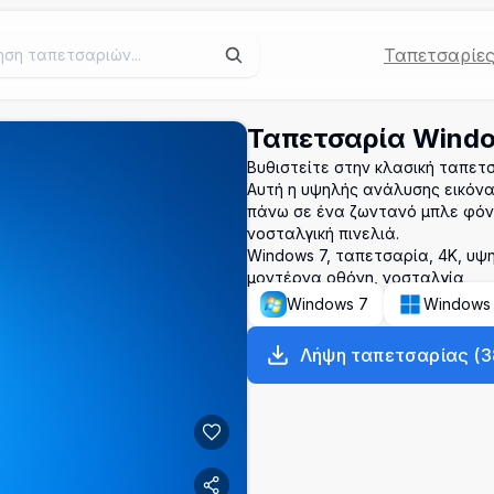
Ταπετσαρίε
Ταπετσαρία Windo
Βυθιστείτε στην κλασική ταπετ
Αυτή η υψηλής ανάλυσης εικόνα
πάνω σε ένα ζωντανό μπλε φόντο
νοσταλγική πινελιά.
Windows 7, ταπετσαρία, 4K, υψ
μοντέρνα οθόνη, νοσταλγία
Windows 7
Windows
Λήψη ταπετσαρίας
(
3