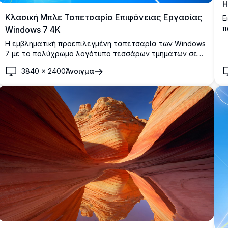
H
Κλασική Μπλε Ταπετσαρία Επιφάνειας Εργασίας
Ε
π
Windows 7 4K
ε
Η εμβληματική προεπιλεγμένη ταπετσαρία των Windows
W
7 με το πολύχρωμο λογότυπο τεσσάρων τμημάτων σε
τ
ένα ζωντανό μπλε φόντο με κομψές ριπές φωτός. Ένα
ε
3840
×
2400
Άνοιγμα
διαχρονικό κλασικό σε εξαιρετικά υψηλή ανάλυση,
ιδανικό για κάθε επιφάνεια εργασίας.