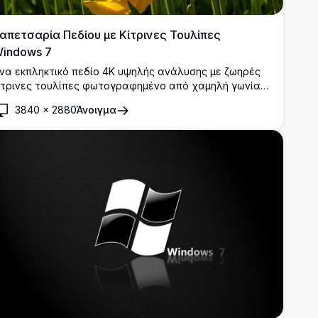
απετσαρία Πεδίου με Κίτρινες Τουλίπες
indows 7
να εκπληκτικό πεδίο 4K υψηλής ανάλυσης με ζωηρές
ίτρινες τουλίπες φωτογραφημένο από χαμηλή γωνία
νάντια σε έναν καθαρό γαλάζιο ουρανό. Μία τουλίπα
3840
×
2880
Άνοιγμα
ιαθέτει μια μοναδική κόκκινη ρίγα, προσθέτοντας μια
ντυπωσιακή αντίθεση σε αυτό το υπέροχο ανοιξιάτικο
νθισμένο τοπίο.