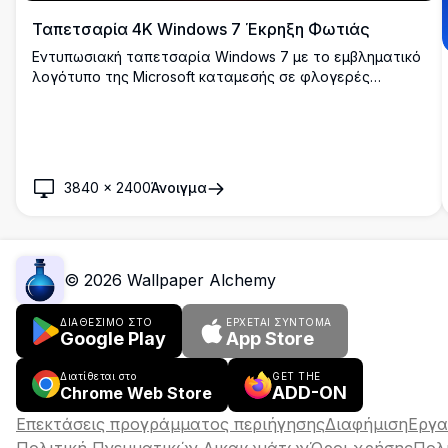
Ταπετσαρία 4K Windows 7 Έκρηξη Φωτιάς
Εντυπωσιακή ταπετσαρία Windows 7 με το εμβληματικό
λογότυπο της Microsoft καταμεσής σε φλογερές
πορτοκαλί και κόκκινες εκρήξεις ενέργειας με λαμπερές
φράκταλ δίνες σε σκούρο φόντο. Ιδανικό για
προσαρμογή επιφάνειας εργασίας.
3840
×
2400
Άνοιγμα
©
2026
Wallpaper Alchemy
ΔΙΑΘΕΣΙΜΟ ΣΤΟ
ΈΡΧΕΤΑΙ ΣΎΝΤΟΜΑ
Google Play
App Store
Διατίθεται στο
GET THE
ADD-ON
Chrome Web Store
Επεκτάσεις προγράμματος περιήγησης
Διαφήμιση
Εργα