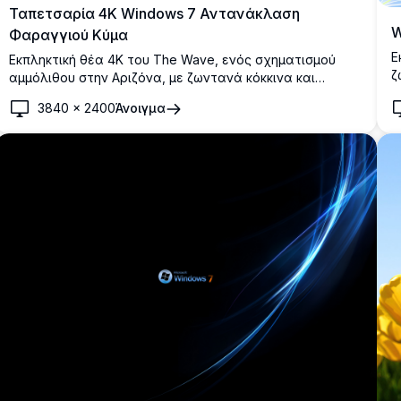
Ταπετσαρία 4K Windows 7 Αντανάκλαση
W
Φαραγγιού Κύμα
Ε
Εκπληκτική θέα 4K του The Wave, ενός σχηματισμού
ζ
αμμόλιθου στην Αριζόνα, με ζωντανά κόκκινα και
π
πορτοκαλί στροβιλιζόμενα στρώματα που
3840
×
2400
Άνοιγμα
δ
αντανακλώνται σε μια ήρεμη λίμνη νερού κάτω από
π
έναν καθαρό γαλάζιο ουρανό.
α