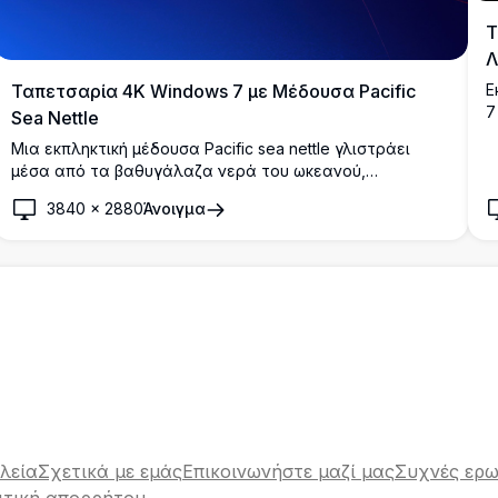
Τ
Λ
Ε
Ταπετσαρία 4K Windows 7 με Μέδουσα Pacific
7
Sea Nettle
μ
Μια εκπληκτική μέδουσα Pacific sea nettle γλιστράει
ε
μέσα από τα βαθυγάλαζα νερά του ωκεανού,
επιδεικνύοντας την έντονα πορτοκαλί καμπάνα της και
3840
×
2880
Άνοιγμα
τα ρέοντα λευκά κροσσωτά πλοκάμια της. Τέλεια
ταπετσαρία υψηλής ανάλυσης 4K για λάτρεις της
φύσης και της θαλάσσιας ζωής.
λεία
Σχετικά με εμάς
Επικοινωνήστε μαζί μας
Συχνές ερω