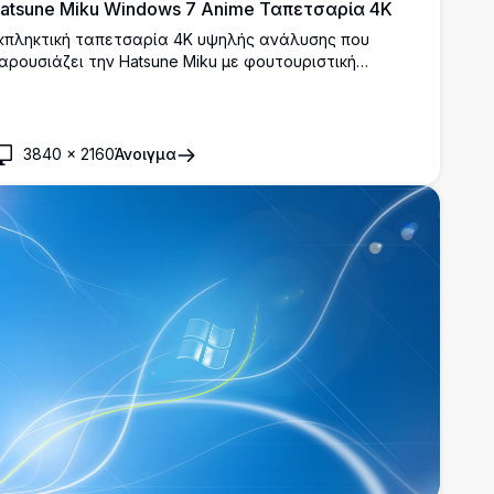
atsune Miku Windows 7 Anime Ταπετσαρία 4K
κπληκτική ταπετσαρία 4K υψηλής ανάλυσης που
αρουσιάζει την Hatsune Miku με φουτουριστική
μφάνιση δίπλα στο εμβληματικό λογότυπο των
indows 7. Ιδανική για λάτρεις του anime και του
εχνολογίας που αναζητούν ένα ζωντανό και
ντυπωσιακό φόντο επιφάνειας εργασίας.
3840
×
2160
Άνοιγμα