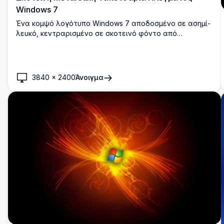
Windows 7
Ένα κομψό λογότυπο Windows 7 αποδοσμένο σε ασημί-
λευκό, κεντραρισμένο σε σκοτεινό φόντο από
εξαγωνικό μεταλλικό πλέγμα. Τέλεια ταπετσαρία
υψηλής ανάλυσης για προσαρμογή επιφάνειας
εργασίας με μινιμαλιστική, βιομηχανική αισθητική.
3840
×
2400
Άνοιγμα