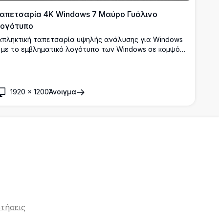
απετσαρία 4K Windows 7 Μαύρο Γυάλινο
ογότυπο
κπληκτική ταπετσαρία υψηλής ανάλυσης για Windows
 με το εμβληματικό λογότυπο των Windows σε κομψό
αύρο και άσπρο γυάλινο σχέδιο με ανακλαστική
πιφάνεια σε σκούρο υφή φόντο.
1920
×
1200
Άνοιγμα
τήσεις