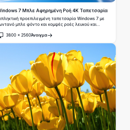
indows 7 Μπλε Αφηρημένη Ροή 4K Ταπετσαρία
κπληκτική προεπιλεγμένη ταπετσαρία Windows 7 με
ωντανό μπλε φόντο και κομψές ροές λευκού και
ράσινου φωτός που περιβάλλουν το εμβληματικό
3800
×
2560
Άνοιγμα
ιαφανές λογότυπο των Windows. Ιδανικό για
ροσαρμογή επιφάνειας εργασίας σε εξαιρετικά υψηλή
νάλυση.