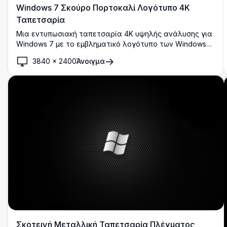
Windows 7 Σκούρο Πορτοκαλί Λογότυπο 4K
Ταπετσαρία
Μια εντυπωσιακή ταπετσαρία 4K υψηλής ανάλυσης για
Windows 7 με το εμβληματικό λογότυπο των Windows
σε έναν κομψό σκούρο θέμα με λαμπερή πορτοκαλί
3840
×
2400
Άνοιγμα
προφορά, σε ένα δραματικό φόντο ντεγκραντέ μαύρου
και μπλε.
Σκοτεινή Μεταλλική Ταπετσαρία Πλέγματος