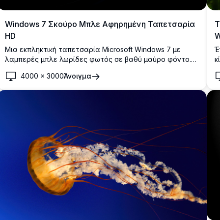
Windows 7 Σκούρο Μπλε Αφηρημένη Ταπετσαρία
Τ
HD
W
Μια εκπληκτική ταπετσαρία Microsoft Windows 7 με
Έ
λαμπερές μπλε λωρίδες φωτός σε βαθύ μαύρο φόντο.
κ
Ιδανική για προσαρμογή επιφάνειας εργασίας, αυτή η
ε
4000
×
3000
Άνοιγμα
εικόνα υψηλής ανάλυσης 4K παρουσιάζει κομψές
δ
αφηρημένες καμπύλες και ζωντανές γραμμές ενέργειας
ε
νέον-μπλε.
α