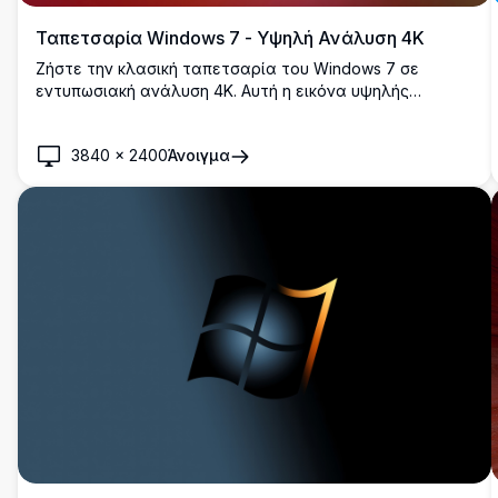
Ταπετσαρία Windows 7 - Υψηλή Ανάλυση 4K
Ζήστε την κλασική ταπετσαρία του Windows 7 σε
εντυπωσιακή ανάλυση 4K. Αυτή η εικόνα υψηλής
ποιότητας διαθέτει το εμβληματικό λογότυπο των
Windows σε ένα ζωηρό, διαβαθμισμένο φόντο, ιδανική
3840
×
2400
Άνοιγμα
για την ενίσχυση της οπτικής έλξης της επιφάνειας
εργασίας σας με μια νότα νοσταλγίας.