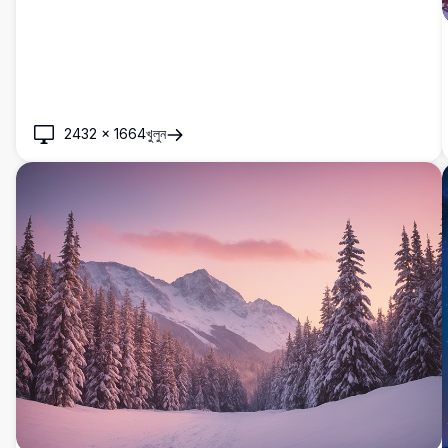
2432
×
1664
খুলুন