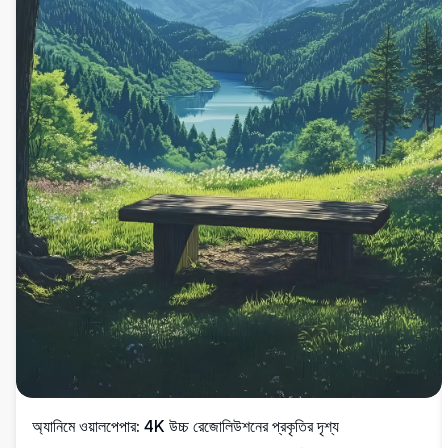
অ্যানিমে ওয়ালপেপার: 4K উচ্চ রেজোলিউশনের প্রকৃতির দৃশ্য