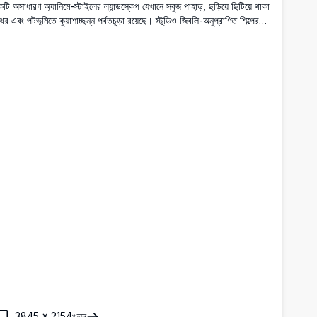
টি অসাধারণ অ্যানিমে-স্টাইলের ল্যান্ডস্কেপ যেখানে সবুজ পাহাড়, ছড়িয়ে ছিটিয়ে থাকা
থর এবং পটভূমিতে কুয়াশাচ্ছন্ন পর্বতচূড়া রয়েছে। স্টুডিও জিবলি-অনুপ্রাণিত শিল্পের
্তদের জন্য প্রাণবন্ত রঙ এবং প্রশান্ত পরিবেশসহ উপযুক্ত।
3845
×
2154
খুলুন