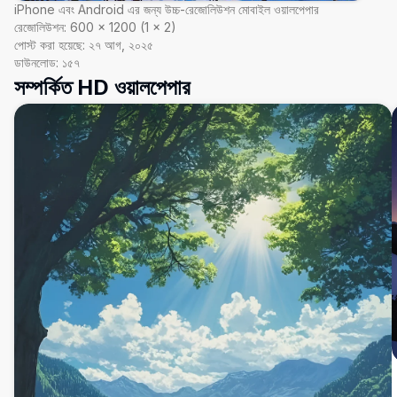
iPhone এবং Android এর জন্য উচ্চ-রেজোলিউশন মোবাইল ওয়ালপেপার
রেজোলিউশন:
600
×
1200
(
1
×
2
)
পোস্ট করা হয়েছে:
২৭ আগ, ২০২৫
ডাউনলোড:
১৫৭
সম্পর্কিত HD ওয়ালপেপার