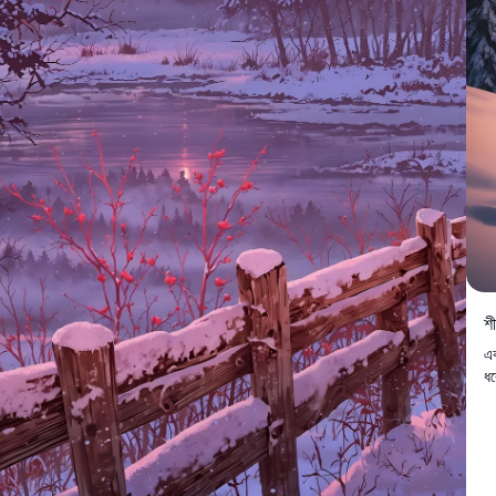
শী
এক
ধর
পা
যা
অত
নি