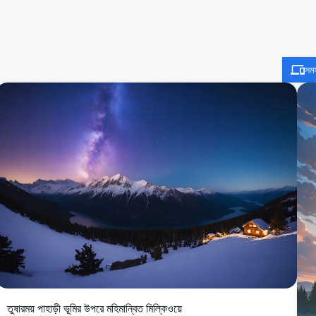
সম
তুষারময় পাহাড়ী ভূমির উপরে মহিমান্বিত মিল্কিওয়ে