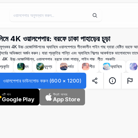
নিমে 4K ওয়ালপেপার: বরফে ঢাকা পাহাড়ের চূড়া
ুগ্ধকর 4K উচ্চ রেজোলিউশনের অ্যানিমে ওয়ালপেপারে শীতকালীন পাইন গাছ দ্বারা বেষ্টিত বরফে আচ্ছ
ৌন্দর্যের অভিজ্ঞতা অর্জন করুন। যারা প্রকৃতির শান্তি এবং অ্যানিমে শিল্পের আকর্ষণকে ভালোবাসেন তা
ে, 4K, উচ্চ রেজোলিউশন, ওয়ালপেপার, বরফে ঢাকা পাহাড়, পাইন গাছ, শীত, প্রকৃতি
প্রকৃতি
বন
ভূদৃশ্য
পর্বত
শীত
অ্যানিমে
ওয়ালপেপার ডাউনলোড করুন
(
600
×
1200
)
এটি পান
শীঘ্রই আসছে
Google Play
App Store