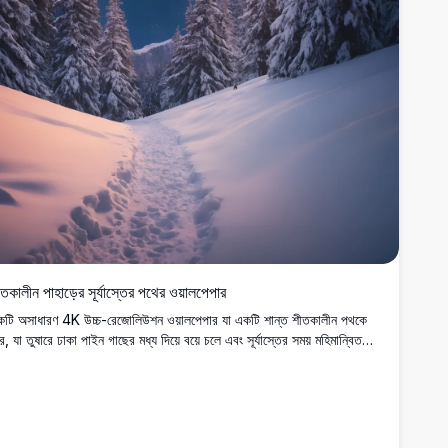
তকালীন পাহাড়ের সূর্যাস্তের পথের ওয়ালপেপার
টি অসাধারণ 4K উচ্চ-রেজোলিউশন ওয়ালপেপার যা একটি শান্ত শীতকালীন পথকে
ে, যা তুষারে ঢাকা পাইন গাছের মধ্য দিয়ে বয়ে চলে এবং সূর্যাস্তের সময় মহিমান্বিত
হাড়ের দিকে নিয়ে যায়। আকাশ কমলা এবং গোলাপী রঙের প্রাণবন্ত ছায়ায় উজ্জ্বল হয়,
 বরফের ল্যান্ডস্কেপের উপর উষ্ণ আলো ফেলে। প্রকৃতি প্রেমীদের জন্য উপযুক্ত, এই
্যাশ্চর্য চিত্রটি আপনার ডেস্কটপ বা ফোনের স্ক্রিনে তুষারময় পাহাড়ী পলায়নের শান্তি
য়ে আসে, যা একটি শান্ত এবং মনোরম পটভূমির জন্য আদর্শ।