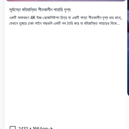
সূর্যাস্তে মহিমান্বিত শীতকালীন পাহাড়ি দৃশ্য
একটি অসাধারণ 4K উচ্চ-রেজোলিউশন চিত্র যা একটি শান্ত শীতকালীন দৃশ্য ধরে রাখে,
যেখানে তুষারে ঢাকা পাইন গাছগুলি একটি পথ তৈরি করে যা মহিমান্বিত পাহাড়ের দিকে
নিয়ে যায়। আকাশ শান্ত সূর্যাস্তের সময় নরম গোলাপী এবং বেগুনি রঙে উজ্জ্বল হয়, যা
একটি জাদুকরী এবং শান্তিপূর্ণ দৃশ্য তৈরি করে। প্রকৃতি প্রেমীদের জন্য উপযুক্ত, এই
অত্যাশ্চর্য ছবি পাহাড়ে শীতের সৌন্দর্য প্রদর্শন করে, যা দেয়াল শিল্প, ডেস্কটপ ওয়ালপেপার
বা ভ্রমণের প্রেরণার জন্য আদর্শ।
2432
×
1664
খুলুন