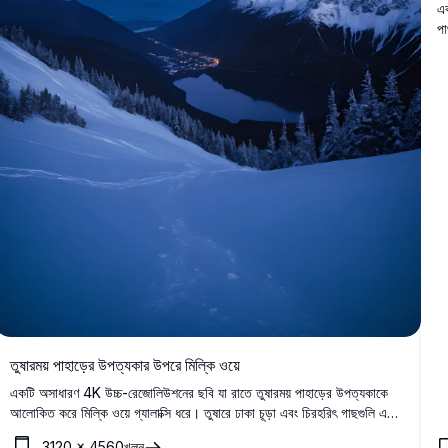
এক
পা
ভক
তুষারময় পাহাড়ের উপত্যকার উপরে মিল্কি ওয়ে
একটি অসাধারণ 4K উচ্চ-রেজোলিউশনের ছবি যা রাতে তুষারময় পাহাড়ের উপত্যকাকে
আলোকিত করে মিল্কি ওয়ে গ্যালাক্সি ধরে। তুষারে ঢাকা চূড়া এবং চিরহরিৎ গাছগুলি একটি
শান্ত হ্রদ এবং নীচে অবস্থিত একটি ছোট গ্রামকে ঘিরে রাখে, যা তারার আকাশের নীচে
3120
×
4560
খুলুন