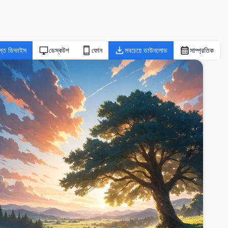
স্ত ডিভাইস
ডেস্কটপ
ফোন
সবচেয়ে ডাউনলোড
সাম্প্রতিক