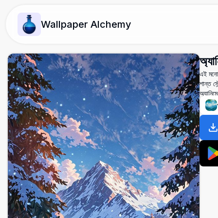
Wallpaper Alchemy
অ্যা
এই মনোম
শান্ত স
অ্যানিম