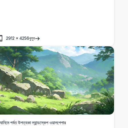
2912
×
4256
খুলুন
যানিমে পর্বত উপত্যকা ল্যান্ডস্কেপ ওয়ালপেপার