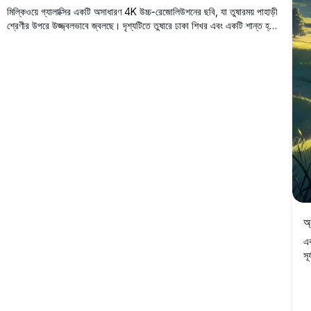
মিল্কিওয়ে গ্যালাক্সির একটি অসাধারণ 4K উচ্চ-রেজোলিউশনের ছবি, যা তুষারময় পাহাড়ী
শ্রেণীর উপরে উজ্জ্বলভাবে জ্বলছে। দৃশ্যটিতে তুষারে ঢাকা শিখর এবং একটি শান্ত হ্রদ
রয়েছে, যা তারার আলোয় ভরা আকাশকে প্রতিফলিত করে। এই শ্বাসরুদ্ধকর শীতকালীন
প্রান্তর তারার রাতের নীচে প্রকৃতি প্রেমীদের, তারা নিরীক্ষকদের এবং অস্পৃশ্য ভূমির
সৌন্দর্যের সন্ধানকারীদের জন্য নিখুঁত।
অ্
এক
সূ
সূ
আক
চি