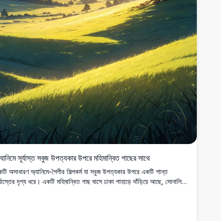
যানিমে সূর্যাস্ত সবুজ উপত্যকার উপরে মহিমান্বিত গাছের সাথে
টি অসাধারণ অ্যানিমে-শৈলীর শিল্পকর্ম যা সবুজ উপত্যকার উপরে একটি শান্ত
র্যাস্তের দৃশ্য ধরে। একটি মহিমান্বিত গাছ ঘাসে ঢাকা পাহাড়ে দাঁড়িয়ে আছে, সোনালি
র্যের আলোয় স্নান করছে, দূরের পাহাড় এবং গোলাপী ও নীল মেঘের সঙ্গে একটি প্রাণবন্ত
াশের নিচে। উচ্চ-রেজোলিউশন অ্যানিমে শিল্প এবং প্রকৃতি-অনুপ্রাণিত ডিজিটাল
ত্রের ভক্তদের জন্য উপযুক্ত।