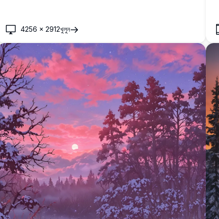
4256
×
2912
খুলুন