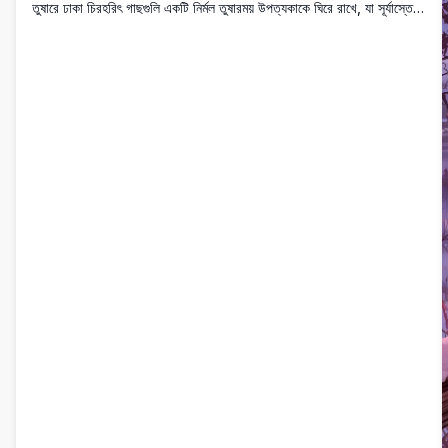
তুষারে ঢাকা চিরহরিৎ গাছগুলি একটি নির্মল তুষারময় উপত্যকাকে ঘিরে রাখে, যা সূর্যাস্তের
সময় নাটকীয় আকাশের নীচে উঁচু, রুক্ষ শিখরের দিকে নিয়ে যায়, যেখানে নরম, সোনালি মেঘ
রয়েছে। প্রকৃতি প্রেমীদের জন্য উপযুক্ত, এই অসাধারণ দৃশ্য শীতকালীন প্রান্তরের
শান্ত সৌন্দর্য ধরে রাখে, দেয়াল শিল্প, পটভূমি বা ভ্রমণের অনুপ্রেরণার জন্য আদর্শ।