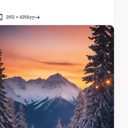
2912
×
4256
খুলুন