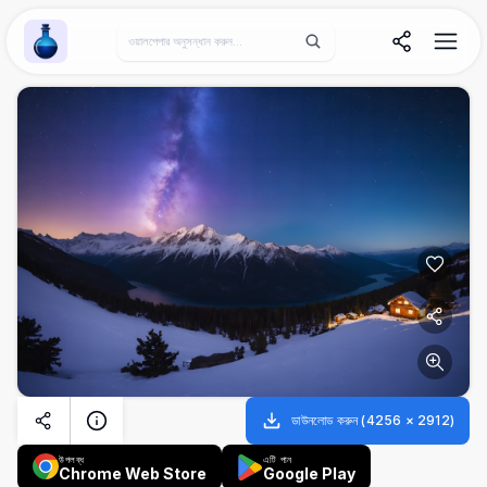
Wallpaper Alchemy
ডাউনলোড করুন
(
4256
×
2912
)
উপলব্ধ
এটি পান
Chrome Web Store
Google Play