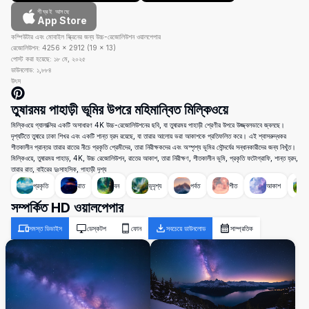
শীঘ্রই আসছে
App Store
কম্পিউটার এবং মোবাইল স্ক্রিনের জন্য উচ্চ-রেজোলিউশন ওয়ালপেপার
রেজোলিউশন:
4256
×
2912
(
19
×
13
)
পোস্ট করা হয়েছে:
১৮ মে, ২০২৫
ডাউনলোড:
১,৮৮৪
উৎস
তুষারময় পাহাড়ী ভূমির উপরে মহিমান্বিত মিল্কিওয়ে
মিল্কিওয়ে গ্যালাক্সির একটি অসাধারণ 4K উচ্চ-রেজোলিউশনের ছবি, যা তুষারময় পাহাড়ী শ্রেণীর উপরে উজ্জ্বলভাবে জ্বলছে।
দৃশ্যটিতে তুষারে ঢাকা শিখর এবং একটি শান্ত হ্রদ রয়েছে, যা তারার আলোয় ভরা আকাশকে প্রতিফলিত করে। এই শ্বাসরুদ্ধকর
শীতকালীন প্রান্তর তারার রাতের নীচে প্রকৃতি প্রেমীদের, তারা নিরীক্ষকদের এবং অস্পৃশ্য ভূমির সৌন্দর্যের সন্ধানকারীদের জন্য নিখুঁত।
মিল্কিওয়ে, তুষারময় পাহাড়, 4K, উচ্চ রেজোলিউশন, রাতের আকাশ, তারা নিরীক্ষণ, শীতকালীন ভূমি, প্রকৃতি ফটোগ্রাফি, শান্ত হ্রদ,
তারার রাত, বাইরের দুঃসাহসিক, পাহাড়ী দৃশ্য
প্রকৃতি
রাত
বন
ভূদৃশ্য
পর্বত
শীত
আকাশ
সম্পর্কিত HD ওয়ালপেপার
সমস্ত ডিভাইস
ডেস্কটপ
ফোন
সবচেয়ে ডাউনলোড
সাম্প্রতিক