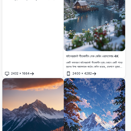
একটি পথ তৈরি করে যা মহিমান্বিত পাহাড়ের দিকে নিয়ে যায়।
আকাশ শান্ত সূর্যাস্তের সময় নরম গোলাপী এবং বেগুনি রঙে
উজ্জ্বল হয়, যা একটি জাদুকরী এবং শান্তিপূর্ণ দৃশ্য তৈরি করে।
প্রকৃতি প্রেমীদের জন্য উপযুক্ত, এই অত্যাশ্চর্য ছবি পাহাড়ে
শীতের সৌন্দর্য প্রদর্শন করে, যা দেয়াল শিল্প, ডেস্কটপ ওয়ালপেপার
বা ভ্রমণের প্রেরণার জন্য আদর্শ।
মাইনক্রাফট শীতকালীন লেক কেবিন ওয়ালপেপার 4K
একটি অসাধারণ মাইনক্রাফট শীতকালীন দৃশ্য যেখানে একটি শান্ত
হ্রদের উপর আরামদায়ক কাঠের কেবিন রয়েছে, চারপাশে তুষারাবৃত
পাইন গাছ এবং মনোরম পাহাড় দিয়ে ঘেরা, 4K রেজোলিউশনে।
2432
×
1664
2400
×
4282
খুলুন
খুলুন