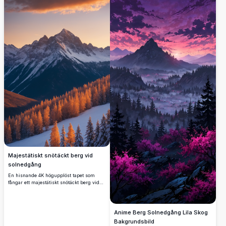
bild fångar lugnet i en snötäckt dal med
detaljerade texturer och livfulla färger,
perfekt för naturälskare och
tapetentusiaster. Denna fantastiska visuella
uppvisning visar essensen av
vinterlandskap i ultrahög upplösning, ett
måste för dem som söker premium
landskapsfotografi.
Majestätiskt snötäckt berg vid
solnedgång
En hisnande 4K högupplöst tapet som
fångar ett majestätiskt snötäckt berg vid
solnedgång. Det gyllene-orangefärgade
skenet från den nedgående solen lyser
upp de karga topparna och kastar en varm
nyans över de snötäckta sluttningarna och
Anime Berg Solnedgång Lila Skog
den vintergröna skogen nedanför. Perfekt
Bakgrundsbild
för naturälskare, denna fantastiska