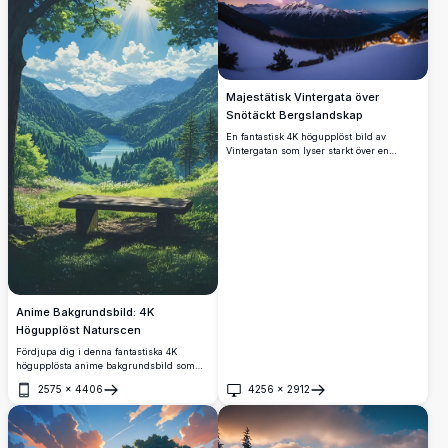
Majestätisk Vintergata över
Snötäckt Bergslandskap
En fantastisk 4K högupplöst bild av
Vintergatan som lyser starkt över en
snötäckt bergskedja. Scenen visar
snöklädda toppar och en lugn sjö som
speglar den stjärnklara himlen. Denna
hisnande vintervildmark under en
stjärnklar natt är perfekt för naturälskare,
stjärnskådare och de som söker skönheten
i orörda landskap.
Anime Bakgrundsbild: 4K
Högupplöst Naturscen
Fördjupa dig i denna fantastiska 4K
högupplösta anime bakgrundsbild som
visar upp en fridfull naturscen. En lugn
2575
×
4406
4256
×
2912
sjö ligger inbäddad mellan frodiga gröna
Öppna
Öppna
berg, inramad av höga träd och en
strålande sol som kastar gyllene strålar.
En träbänk bjuder in till fredlig