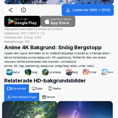
Ladda ner
(
600
×
1200
)
GET IT ON
KOMMER SNART
Google Play
App Store
Högupplöst mobil tapet för iPhone och Android
Upplösning:
600
×
1200
(
1
×
2
)
Publicerat den:
27 aug. 2025
Nedladdningar:
159
Anime 4K Bakgrund: Snöig Bergstopp
Upplev den lugna skönheten av en snötäckt bergstopp inramad av vinterliga tallar i
denna fantastiska anime bakgrund i 4K-upplösning. Perfekt för dem som älskar
naturens stillhet kombinerad med charmen i animekonst.
anime, 4K, hög upplösning, bakgrund, snöigt berg, tallar, vinter, natur
Natur
Skog
Landskap
Berg
Vinter
Anime
Relaterade HD-bakgrundsbilder
Alla enheter
Dator
Telefon
Flest nedladdningar
Senast