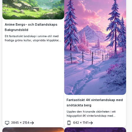
söker fantastiska landskap för väggkonst
eller digitala samlingar.
Anime Bergs- och Dallandskaps
Bakgrundsbild
Ett fantastiskt landskap i anime-stil med
frodiga gröna kullar, utspridda klippblock
och dimmiga bergstoppar i bakgrunden.
Perfekt för fans av Studio Ghibli-inspirerad
konst med livfulla färger och en fridfull
atmosfär.
Fantastiskt 4K vinterlandskap med
snötäckta berg
Upplev den hisnande skönheten i ett
högupplöst 4K vinterlandskap med
snötäckta berg, majestätiska tallar och en
3845
×
2154
642
×
1141
lugn stig under en livlig lila
Öppna
Öppna
solnedgångshimmel. Denna högkvalitativa