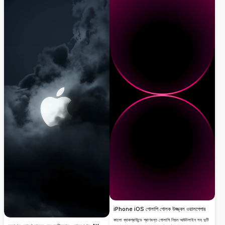
iPhone iOS গোলাপি গোলক উজ্জ্বল ওয়ালপেপার
কালো ব্যাকগ্রাউন্ডে প্রাণবন্ত গোলাপি নিয়ন আউটলাইন সহ দুটি