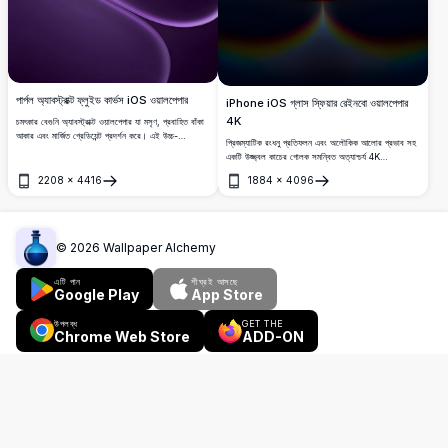
পার্পল অ্যাবস্ট্রাক্ট ফ্লুইড কার্ভস iOS ওয়ালপেপার
iPhone iOS গ্লাস স্ফিয়ার রেইনবো ওয়ালপেপার
4K
চমৎকার বেগুনি অ্যাবস্ট্রাক্ট ওয়ালপেপার যা মসৃণ, প্রবাহিত বাঁকা
আকার এবং মার্জিত গ্রেডিয়েন্ট প্রদর্শন করে। এই উচ্চ-
প্রিজম্যাটিক রংধনু প্রতিফলন এবং অলৌকিক আলোর প্রভাব সহ
রেজোলিউশন 4K ব্যাকগ্রাউন্ডে চকচকে, জৈব আকার রয়েছে যা
একটি উজ্জ্বল কাচের গোলক সমন্বিত অত্যাশ্চর্য 4K
একটি পরিশীলিত এবং আধুনিক নান্দনিকতা তৈরি করে, iPhone
ওয়ালপেপার। স্বচ্ছ গোলকটি গ্রেডিয়েন্ট পটভূমিতে মুগ্ধকর
এবং iOS ডিভাইসের জন্য নিখুঁত যা একটি মিনিমালিস্ট এবং
2208
×
4416
1884
×
4096
প্রতিসরণ প্যাটার্ন প্রদর্শন করে, যা আধুনিক iPhone এবং iOS
খুলুন
খুলুন
বিলাসবহুল ভিজ্যুয়াল অভিজ্ঞতা খুঁজছে।
ডিভাইসের জন্য পরিশীলিত ভিজ্যুয়াল গভীরতা সহ একটি প্রিমিয়াম
অতি-উচ্চ-রেজোলিউশন ডিসপ্লে তৈরি করে।
©
2026
Wallpaper Alchemy
এটি পান
শীঘ্রই আসছে
Google Play
App Store
উপলব্ধ
GET THE
Chrome Web Store
ADD-ON
ব্রাউজার এক্সটেনশন
বিজ্ঞাপন
টুলস
আমাদের সম্পর্কে
যোগাযোগ করুন
সাধারণ প্রশ্ন
কপিরাইট নীতি
ব্যবহারের শর্তাবলী
গোপনীয়তা নীতি
Pinterest
English
简体中文
हिन्दी
Español
Français
العربية
Português
বাংলা
Русский
اردو
Bahasa Indonesia
فارسی
Deutsch
日本語
Türkçe
Tiếng Việt
தமிழ்
Italiano
Tagalog
Hausa
Kiswahili
한국어
ไทย