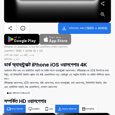
ডাউনলোড করুন
(
1885
×
4096
)
এটি পান
শীঘ্রই আসছে
Google Play
App Store
iPhone এবং Android এর জন্য উচ্চ-রেজোলিউশন মোবাইল ওয়ালপেপার
রেজোলিউশন:
1885
×
4096
(
6
×
13
)
পোস্ট করা হয়েছে:
২৩ অক্টো, ২০২৫
ডাউনলোড:
৫,১৫৭
ডার্ক অ্যাবস্ট্র্যাক্ট iPhone iOS ওয়ালপেপার 4K
প্রবাহমান বাঁকা রেখা এবং জ্যামিতিক আকৃতি সহ মার্জিত কালো অ্যাবস্ট্র্যাক্ট ওয়ালপেপার। iPhone এবং iOS ডিভাইসের জন্য
নিখুঁত, এই মিনিমালিস্ট ডিজাইন আল্ট্রা-হাই 4K রেজোলিউশনে মসৃণ গ্রেডিয়েন্ট এবং আধুনিক স্টাইলিং সহ মার্জিত পরিশীলতা প্রদান
করে।
iPhone ওয়ালপেপার, iOS ওয়ালপেপার, 4K ওয়ালপেপার, কালো অ্যাবস্ট্র্যাক্ট, ডার্ক ওয়ালপেপার, মিনিমালিস্ট ডিজাইন, বাঁকা
রেখা, জ্যামিতিক আকৃতি, উচ্চ রেজোলিউশন, মোবাইল ওয়ালপেপার
আইফোন (আইওএস)
সম্পর্কিত HD ওয়ালপেপার
সমস্ত ডিভাইস
ডেস্কটপ
ফোন
সবচেয়ে ডাউনলোড
সাম্প্রতিক