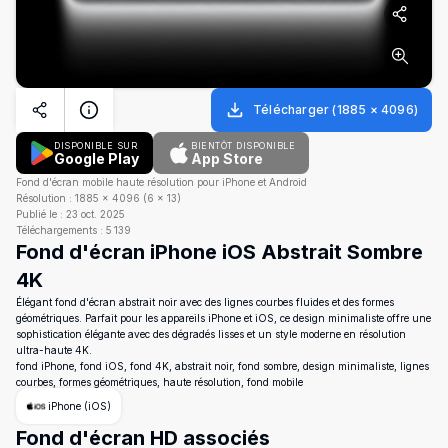
Télécharger
(
1885
×
4096
)
DISPONIBLE SUR
BIENTÔT DISPONIBLE
Google Play
App Store
Fond d'écran mobile haute résolution pour iPhone et Android
Résolution :
1885
×
4096
(
6
×
13
)
Publié le :
23 oct. 2025
Téléchargements :
5 139
Fond d'écran iPhone iOS Abstrait Sombre
4K
Élégant fond d'écran abstrait noir avec des lignes courbes fluides et des formes
géométriques. Parfait pour les appareils iPhone et iOS, ce design minimaliste offre une
sophistication élégante avec des dégradés lisses et un style moderne en résolution
ultra-haute 4K.
fond iPhone, fond iOS, fond 4K, abstrait noir, fond sombre, design minimaliste, lignes
courbes, formes géométriques, haute résolution, fond mobile
iPhone (iOS)
Fond d'écran HD associés