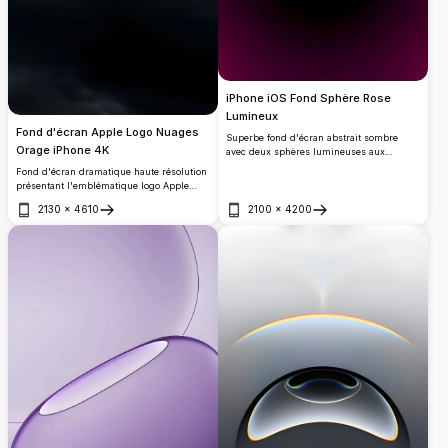
iPhone iOS Fond Sphère Rose
Lumineux
Fond d'écran Apple Logo Nuages
Superbe fond d'écran abstrait sombre
Orage iPhone 4K
avec deux sphères lumineuses aux
contours néon rose vibrant sur fond noir.
Fond d'écran dramatique haute résolution
Le design en miroir crée un effet
présentant l'emblématique logo Apple
symétrique envoûtant avec des tons
brillant contre des nuages d'orage
dégradés violet et magenta, parfait pour
2130
×
4610
2100
×
4200
sombres. Parfait pour les appareils iPhone
Ouvrir
Ouvrir
les appareils iPhone et iOS modernes
et iOS, cette superbe image 4K combine
recherchant un affichage élégant en haute
élégance et beauté atmosphérique pour
résolution.
une expérience mobile premium.