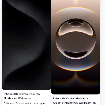
iPhone iOS Curvas Oscuras
Fluidas 4K Wallpaper
Esfera de Cristal Abstracta
Arcoíris iPhone iOS Wallpaper 4K
Sofisticado fondo abstracto oscuro que