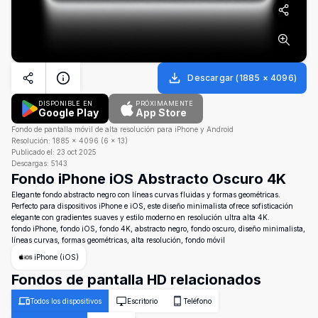
Descargar
(
1885
×
4096
)
DISPONIBLE EN
PRÓXIMAMENTE
Google Play
App Store
Fondo de pantalla móvil de alta resolución para iPhone y Android
Resolución:
1885
×
4096
(
6
×
13
)
Publicado el:
23 oct 2025
Descargas:
5143
Fondo iPhone iOS Abstracto Oscuro 4K
Elegante fondo abstracto negro con líneas curvas fluidas y formas geométricas.
Perfecto para dispositivos iPhone e iOS, este diseño minimalista ofrece sofisticación
elegante con gradientes suaves y estilo moderno en resolución ultra alta 4K.
fondo iPhone, fondo iOS, fondo 4K, abstracto negro, fondo oscuro, diseño minimalista,
líneas curvas, formas geométricas, alta resolución, fondo móvil
iPhone (iOS)
Fondos de pantalla HD relacionados
Todos los dispositivos
Escritorio
Teléfono