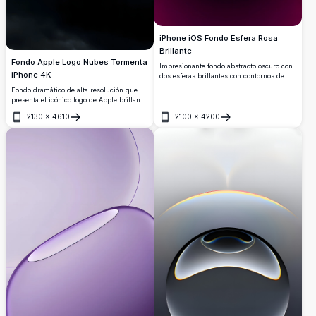
iPhone iOS Fondo Esfera Rosa
Brillante
Fondo Apple Logo Nubes Tormenta
Impresionante fondo abstracto oscuro con
iPhone 4K
dos esferas brillantes con contornos de
neón rosa vibrante sobre fondo negro. El
Fondo dramático de alta resolución que
diseño espejado crea un efecto simétrico
presenta el icónico logo de Apple brillando
hipnotizante con tonos degradados
contra nubes tormentosas melancólicas.
púrpura y magenta, perfecto para
2130
×
4610
2100
×
4200
Perfecto para dispositivos iPhone e iOS,
Abrir
Abrir
dispositivos iPhone e iOS modernos que
esta impresionante imagen 4K combina
buscan una pantalla elegante de alta
elegancia con belleza atmosférica para
resolución.
una experiencia móvil premium.