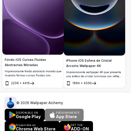
Fondo iOS Curvas Fluidas
iPhone iOS Esfera de Cristal
Abstractas Moradas
Arcoíris Wallpaper 4K
Impresionante fondo abstracto morado que
Impresionante wallpaper 4K que presenta
muestra formas curvas fluidas con
una esfera de cristal luminosa con reflejos
elegantes degradados. Este fondo 4K de
prismáticos del arcoíris y efectos de luz
2208
×
4416
1884
×
4096
alta resolución presenta formas orgánicas
etéreos. El orbe translúcido muestra
Abrir
Abrir
brillantes que crean una estética
fascinantes patrones de refracción sobre
sofisticada y moderna, perfecto para
un fondo degradado, creando una pantalla
dispositivos iPhone e iOS que buscan una
premium de ultra alta resolución perfecta
experiencia visual minimalista y lujosa.
para dispositivos iPhone e iOS modernos
©
2026
Wallpaper Alchemy
con sofisticada profundidad visual.
DISPONIBLE EN
PRÓXIMAMENTE
Google Play
App Store
Disponible en
GET THE
Chrome Web Store
ADD-ON