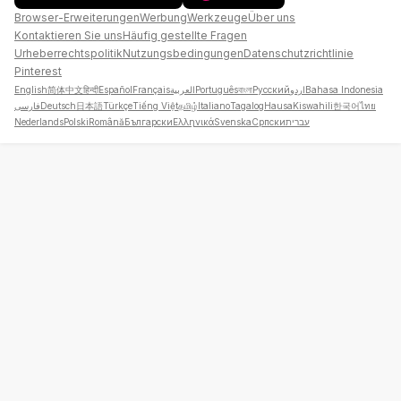
Browser-Erweiterungen
Werbung
Werkzeuge
Über uns
Kontaktieren Sie uns
Häufig gestellte Fragen
Urheberrechtspolitik
Nutzungsbedingungen
Datenschutzrichtlinie
Pinterest
English
简体中文
हिन्दी
Español
Français
العربية
Português
বাংলা
Русский
اردو
Bahasa Indonesia
فارسی
Deutsch
日本語
Türkçe
Tiếng Việt
தமிழ்
Italiano
Tagalog
Hausa
Kiswahili
한국어
ไทย
Nederlands
Polski
Română
Български
Ελληνικά
Svenska
Српски
עברית