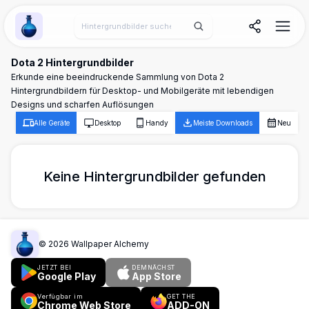
Wallpaper Alchemy
Dota 2 Hintergrundbilder
Erkunde eine beeindruckende Sammlung von Dota 2
Hintergrundbildern für Desktop- und Mobilgeräte mit lebendigen
Designs und scharfen Auflösungen
Alle Geräte
Desktop
Handy
Meiste Downloads
Neu
Keine Hintergrundbilder gefunden
©
2026
Wallpaper Alchemy
JETZT BEI
DEMNÄCHST
Google Play
App Store
Verfügbar im
GET THE
Chrome Web Store
ADD-ON