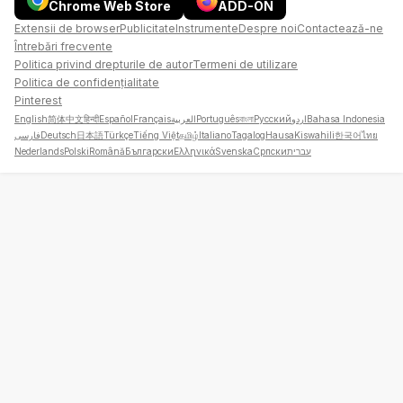
Chrome Web Store
ADD-ON
Extensii de browser
Publicitate
Instrumente
Despre noi
Contactează-ne
Întrebări frecvente
Politica privind drepturile de autor
Termeni de utilizare
Politica de confidențialitate
Pinterest
English
简体中文
हिन्दी
Español
Français
العربية
Português
বাংলা
Русский
اردو
Bahasa Indonesia
فارسی
Deutsch
日本語
Türkçe
Tiếng Việt
தமிழ்
Italiano
Tagalog
Hausa
Kiswahili
한국어
ไทย
Nederlands
Polski
Română
Български
Ελληνικά
Svenska
Српски
עברית