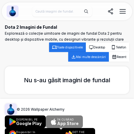
Wallpaper Alchemy
Dota 2 Imagini de Fundal
Explorează o colecție uimitoare de imagini de fundal Dota 2 pentru
desktop și dispozitive mobile, cu designuri vibrante și rezoluții clare
Toate dispozitivele
Desktop
Telefon
Mai multe descărcări
Recent
Nu s-au găsit imagini de fundal
©
2026
Wallpaper Alchemy
DISPONIBIL PE
ÎN CURÂND
Google Play
App Store
Disponibil în
GET THE