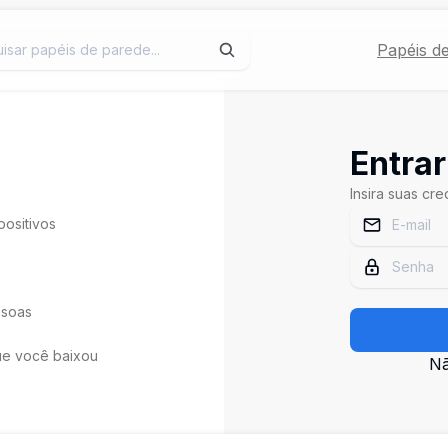
Papéis d
Entrar
Insira suas cr
positivos
ssoas
ue você baixou
Nã