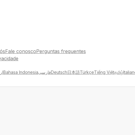
ós
Fale conosco
Perguntas frequentes
ivacidade
ار
Bahasa Indonesia
فارسی
Deutsch
日本語
Türkçe
Tiếng Việt
தமிழ்
Italia