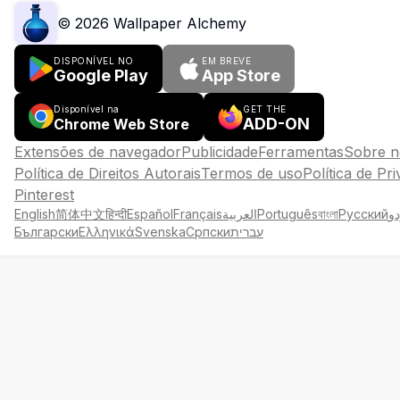
©
2026
Wallpaper Alchemy
DISPONÍVEL NO
EM BREVE
Google Play
App Store
Disponível na
GET THE
ADD-ON
Chrome Web Store
Extensões de navegador
Publicidade
Ferramentas
Sobre n
Política de Direitos Autorais
Termos de uso
Política de Pr
Pinterest
English
简体中文
हिन्दी
Español
Français
العربية
Português
বাংলা
Русский
دو
Български
Ελληνικά
Svenska
Српски
עברית