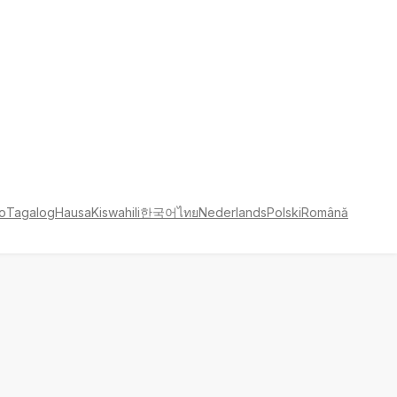
no
Tagalog
Hausa
Kiswahili
한국어
ไทย
Nederlands
Polski
Română