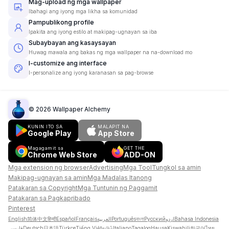
Mag-upload ng mga wallpaper
Ibahagi ang iyong mga likha sa komunidad
Pampublikong profile
Ipakita ang iyong estilo at makipag-ugnayan sa iba
Subaybayan ang kasaysayan
Huwag mawala ang bakas ng mga wallpaper na na-download mo
I-customize ang interface
I-personalize ang iyong karanasan sa pag-browse
©
2026
Wallpaper Alchemy
KUNIN ITO SA
MALAPIT NA
Google Play
App Store
Magagamit sa
GET THE
Chrome Web Store
ADD-ON
Mga extension ng browser
Advertising
Mga Tool
Tungkol sa amin
Makipag-ugnayan sa amin
Mga Madalas Itanong
Patakaran sa Copyright
Mga Tuntunin ng Paggamit
Patakaran sa Pagkapribado
Pinterest
English
简体中文
हिन्दी
Español
Français
العربية
Português
বাংলা
Русский
اردو
Bahasa Indonesia
فارسی
Deutsch
日本語
Türkçe
Tiếng Việt
தமிழ்
Italiano
Tagalog
Hausa
Kiswahili
한국어
ไทย