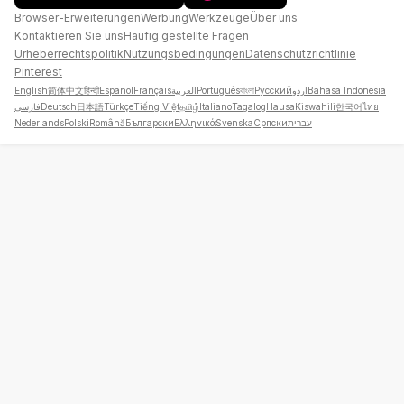
Browser-Erweiterungen
Werbung
Werkzeuge
Über uns
Kontaktieren Sie uns
Häufig gestellte Fragen
Urheberrechtspolitik
Nutzungsbedingungen
Datenschutzrichtlinie
Pinterest
English
简体中文
हिन्दी
Español
Français
العربية
Português
বাংলা
Русский
اردو
Bahasa Indonesia
فارسی
Deutsch
日本語
Türkçe
Tiếng Việt
தமிழ்
Italiano
Tagalog
Hausa
Kiswahili
한국어
ไทย
Nederlands
Polski
Română
Български
Ελληνικά
Svenska
Српски
עברית