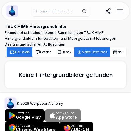
Wallpaper Alchemy
TSUKIHIME Hintergrundbilder
Erkunde eine beeindruckende Sammlung von TSUKIHIME
Hintergrundbildern für Desktop- und Mobilgeräte mit lebendigen
Designs und scharfen Auflösungen
Alle Geräte
Desktop
Handy
Meiste Downloads
Neu
Keine Hintergrundbilder gefunden
©
2026
Wallpaper Alchemy
JETZT BEI
DEMNÄCHST
Google Play
App Store
Verfügbar im
GET THE
Chrome Web Store
ADD-ON