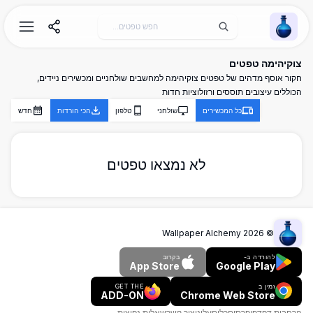
Wallpaper Alchemy
צוקיהימה טפטים
חקור אוסף מדהים של טפטים צוקיהימה למחשבים שולחניים ומכשירים ניידים,
הכוללים עיצובים תוססים ורזולוציות חדות
כל המכשירים
שולחני
טלפון
הכי הורדות
חדש
לא נמצאו טפטים
Wallpaper Alchemy
2026
©
להורדה ב-
בקרוב
App Store
Google Play
זמין ב
GET THE
ADD-ON
Chrome Web Store
הרחבות דפדפן
פרסום
כלים
עלינו
צור קשר
שאלות נפוצות