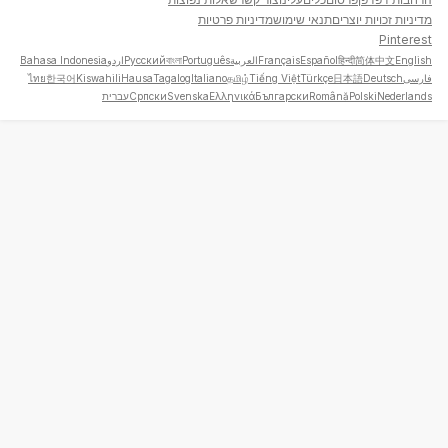
מדיניות זכויות יוצרים
תנאי שימוש
מדיניות פרטיות
Pinterest
English
简体中文
हिन्दी
Español
Français
العربية
Português
বাংলা
Русский
اردو
Bahasa Indonesia
فارسی
Deutsch
日本語
Türkçe
Tiếng Việt
தமிழ்
Italiano
Tagalog
Hausa
Kiswahili
한국어
ไทย
Nederlands
Polski
Română
Български
Ελληνικά
Svenska
Српски
עברית