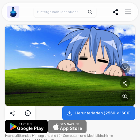
Wallpaper Alchemy
Herunterladen
(
2560
×
1600
)
JETZT BEI
DEMNÄCHST
Google Play
App Store
Hochauflösendes Hintergrundbild für Computer- und Mobilbildschirme