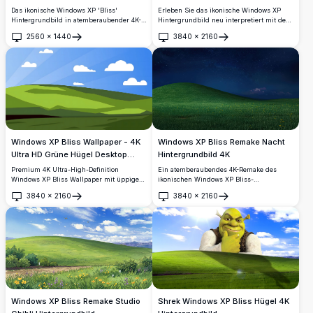
Edition
Erleben Sie das ikonische Windows XP
Das ikonische Windows XP 'Bliss'
Hintergrundbild neu interpretiert mit der
Hintergrundbild in atemberaubender 4K-
faszinierenden Aurora Borealis. Dieses
Auflösung. Dieses hochqualitative Bild
2560
×
1440
3840
×
2160
hochauflösende 4K Bild fängt den ruhigen
zeigt einen ruhigen grünen Hügel unter
Öffnen
Öffnen
grünen Hügel unter einem lebhaften
einem strahlend blauen Himmel mit
Nachthimmel ein, perfekt für Desktop-
verstreuten weißen Wolken und erinnert
Hintergründe und bringt einen Hauch von
an den klassischen Windows XP Desktop-
natürlicher Schönheit und Ruhe auf Ihren
Hintergrund. Perfekt für moderne
Bildschirm.
hochauflösende Displays.
Windows XP Bliss Wallpaper - 4K
Windows XP Bliss Remake Nacht
Ultra HD Grüne Hügel Desktop
Hintergrundbild 4K
Hintergrund
Premium 4K Ultra-High-Definition
Ein atemberaubendes 4K-Remake des
Windows XP Bliss Wallpaper mit üppigen
ikonischen Windows XP Bliss-
grünen sanften Hügeln und makellosem
Hintergrundbilds, neu gestaltet bei Nacht.
3840
×
2160
3840
×
2160
blauen Himmel mit flauschigen Wolken.
Zeigt einen üppigen grünen Hügel mit
Öffnen
Öffnen
Perfekter hochauflösender Desktop-
gelben Wildblumen unter einem
Hintergrund für Breitbildmonitore und
beeindruckenden Sternenhimmel in
moderne Displays.
tiefem Blau mit leuchtenden Wolken in der
Ferne.
Shrek Windows XP Bliss Hügel 4K
Windows XP Bliss Remake Studio