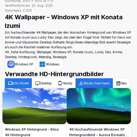
Auflösung:
2560
×
1600
(
8
×
5
)
Veröffentlicht am:
25. Aug. 2025
Downloads:
2.926
4K Wallpaper - Windows XP mit Konata
Izumi
Ein hochauflösender 4K-Wallpaper, der den ikonischen Hintergrund von Windows XP
mit Konata Izumi aus Lucky Star zeigt, die über den Hügel linst. Perfekt für Fans von
Anime und klassischer Desktop-Ästhetik fängt dieses lebendige Bild sowohl Nostalgie
als auch die Klarheit moderner Auflösung ein.
4K, hohe Auflösung, Wallpaper, Windows XP, Konata Izumi, Lucky Star, Anime,
Desktop, Hintergrund, lebendig, Nostalgie
Windows XP
Windows
Verwandte HD-Hintergrundbilder
Alle Geräte
Desktop
Handy
Meiste Downloads
Neu
4K Hochauflösende Windows XP
Windows XP Hintergrund - Bliss
Hintergrundbild - Aurora Borealis
4K Hintergrund