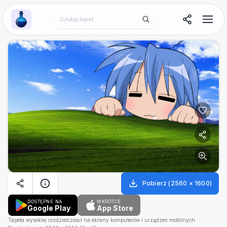
Wallpaper Alchemy
Pobierz
(
2560
×
1600
)
DOSTĘPNE NA
WKRÓTCE
Google Play
App Store
Tapeta wysokiej rozdzielczości na ekrany komputerów i urządzeń mobilnych