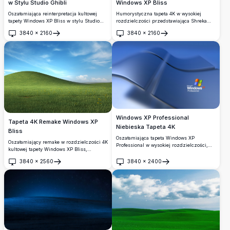
Windows XP Bliss
w Stylu Studio Ghibli
Humorystyczna tapeta 4K w wysokiej
Oszałamiająca reinterpretacja kultowej
rozdzielczości przedstawiająca Shreka
tapety Windows XP Bliss w stylu Studio
wyłaniającego się z ikonicznego zielonego
Ghibli w rozdzielczości 4K,
3840
×
2160
3840
×
2160
wzgórza Windows XP Bliss. Idealna do
przedstawiająca faliste zielone wzgórza,
Otwórz
Otwórz
personalizacji pulpitu, łącząca klasyczną
polne kwiaty, leśne duchy oraz żywe
nostalgię z ukochaną animacją
błękitne niebo z puszystymi białymi
DreamWorks.
chmurami.
Windows XP Professional
Tapeta 4K Remake Windows XP
Niebieska Tapeta 4K
Bliss
Oszałamiająca tapeta Windows XP
Oszałamiający remake w rozdzielczości 4K
Professional w wysokiej rozdzielczości,
kultowej tapety Windows XP Bliss,
przedstawiająca kultowe niebieskie logo
przedstawiający żywe zielone wzgórze,
Windows w eleganckim, płynnym
3840
×
2560
3840
×
2400
bujną łąkę z żółtymi polnymi kwiatami
Otwórz
Otwórz
projekcie 3D. Idealna dla nostalgicznych
oraz piękne błękitne niebo z delikatnymi,
teł pulpitu o eleganckim, profesjonalnym
pierzastymi chmurami.
wyglądzie.