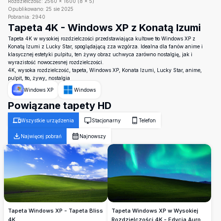
Rozdzielczość:
2560
×
1600
(
8
×
5
)
Opublikowano:
25 sie 2025
Pobrania:
2940
Tapeta 4K - Windows XP z Konatą Izumi
Tapeta 4K w wysokiej rozdzielczości przedstawiająca kultowe tło Windows XP z
Konatą Izumi z Lucky Star, spoglądającą zza wzgórza. Idealna dla fanów anime i
klasycznej estetyki pulpitu, ten żywy obraz uchwyca zarówno nostalgię, jak i
wyrazistość nowoczesnej rozdzielczości.
4K, wysoka rozdzielczość, tapeta, Windows XP, Konata Izumi, Lucky Star, anime,
pulpit, tło, żywy, nostalgia
Windows XP
Windows
Powiązane tapety HD
Wszystkie urządzenia
Stacjonarny
Telefon
Najwięcej pobrań
Najnowszy
Tapeta Windows XP w Wysokiej
Tapeta Windows XP - Tapeta Bliss
Rozdzielczości 4K - Edycja Aurora
4K