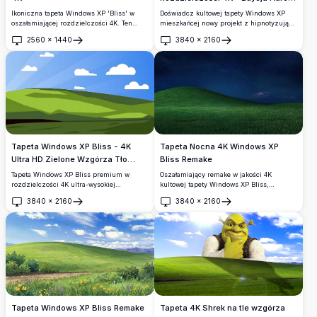
Borealis
Doświadcz kultowej tapety Windows XP
Ikoniczna tapeta Windows XP 'Bliss' w
mieszkańcej nowy projekt z hipnotyzującą
oszałamiającej rozdzielczości 4K. Ten
Aurora Borealis. Ta wysokiej
wysokiej jakości obraz przedstawia
2560
×
1440
3840
×
2160
rozdzielczości grafika 4K uchwyciła
spokojne zielone wzgórze pod
Otwórz
Otwórz
spokojne zielone wzgórze pod tętniącym
jasnoniebieskim niebem z rozproszonymi
życiem nocnym niebem, idealna na tło
białymi chmurami, przypominając
pulpitu, przynosząc odrobinę naturalnego
klasyczne tło pulpitu Windows XP. Idealny
piękna i spokoju na twój ekran.
dla nowoczesnych wyświetlaczy o wysokiej
rozdzielczości.
Tapeta Windows XP Bliss - 4K
Tapeta Nocna 4K Windows XP
Ultra HD Zielone Wzgórza Tło
Bliss Remake
Pulpitu
Tapeta Windows XP Bliss premium w
Oszałamiający remake w jakości 4K
rozdzielczości 4K ultra-wysokiej
kultowej tapety Windows XP Bliss,
rozdzielczości przedstawiająca bujne
wyobrażonej na nowo nocą. Przedstawia
3840
×
2160
3840
×
2160
zielone faliste wzgórza i nieskazitelnie
bujne zielone wzgórze z żółtymi dzikimi
Otwórz
Otwórz
błękitne niebo z puszystymi chmurami.
kwiatami pod zapierającym dech w
Idealne tło pulpitu w wysokiej
piersiach gwiaździstym głęboko
rozdzielczości dla monitorów
niebieskim niebem z odległymi
panoramicznych i nowoczesnych
świecącymi chmurami.
wyświetlaczy.
Tapeta 4K Shrek na tle wzgórza
Tapeta Windows XP Bliss Remake