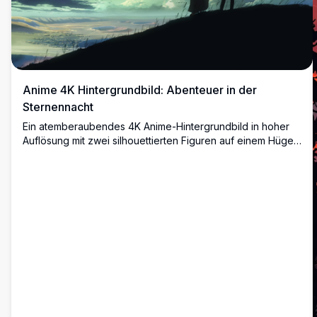
Anime 4K Hintergrundbild: Abenteuer in der
Sternennacht
Ein atemberaubendes 4K Anime-Hintergrundbild in hoher
Auflösung mit zwei silhouettierten Figuren auf einem Hügel
unter einem lebendigen, sternenklaren Nachthimmel. Die
Szene ist mit verträumten Wolken und himmlischer
Schönheit gefüllt und ruft ein Gefühl von Abenteuer und
Wunder hervor. Perfekt für Fans von Anime und
weltraumbezogener Kunst.