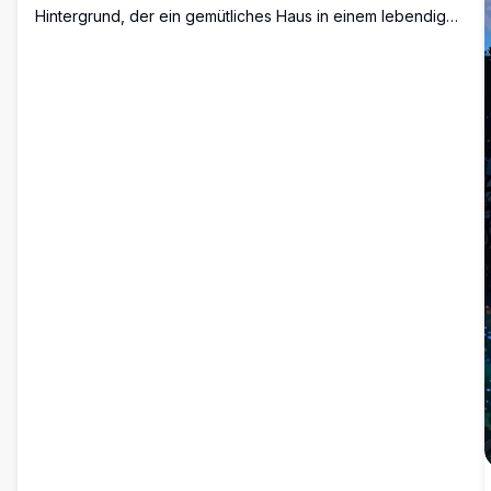
Hintergrund, der ein gemütliches Haus in einem lebendigen
lila Feld unter einem traumhaften Nachthimmel zeigt. Ein
majestätischer lila Baum und funkelnde Sterne verstärken
die ruhige Atmosphäre, ideal für hochauflösende Displays.
Perfekt als faszinierender Desktop- oder
Mobilbildschirmhintergrund, verbindet dieses Kunstwerk
Fantasy und Gelassenheit in lebendigen Details.