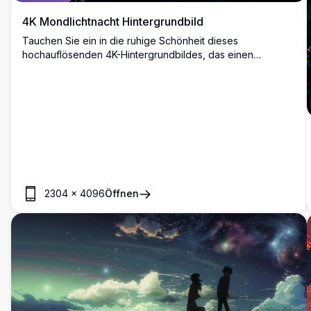
4K Mondlichtnacht Hintergrundbild
Tauchen Sie ein in die ruhige Schönheit dieses
hochauflösenden 4K-Hintergrundbildes, das einen
leuchtenden Vollmond zeigt, der von silhouettierten
Baumzweigen umrahmt wird. Der lebendige violette Himmel
und die subtilen Details machen es zu einem fesselnden
Hintergrund für jedes Gerät und bieten eine ruhige und
bezaubernde Atmosphäre.
2304
×
4096
Öffnen