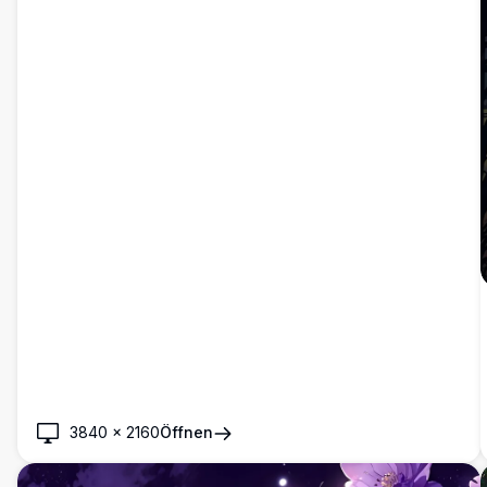
3840
×
2160
Öffnen