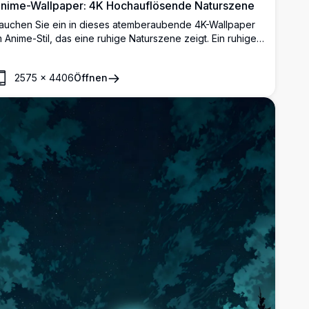
nime-Wallpaper: 4K Hochauflösende Naturszene
auchen Sie ein in dieses atemberaubende 4K-Wallpaper
m Anime-Stil, das eine ruhige Naturszene zeigt. Ein ruhiger
ee liegt eingebettet zwischen üppigen grünen Bergen,
mrahmt von hoch aufragenden Bäumen und einer
2575
×
4406
Öffnen
trahlenden Sonne, die goldene Strahlen wirft. Eine
ölzerne Bank lädt zur friedlichen Kontemplation ein und
ereint lebendige Farben und detaillierte Kunstfertigkeit.
erfekt, um Ihren Desktop- oder Mobilbildschirm mit seinen
temberaubenden, hochwertigen visuellen Eindrücken zu
ereichern.