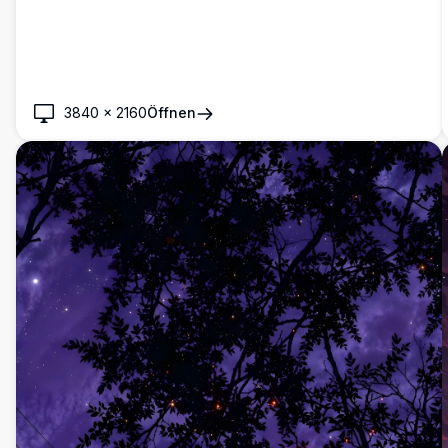
3840
×
2160
Öffnen