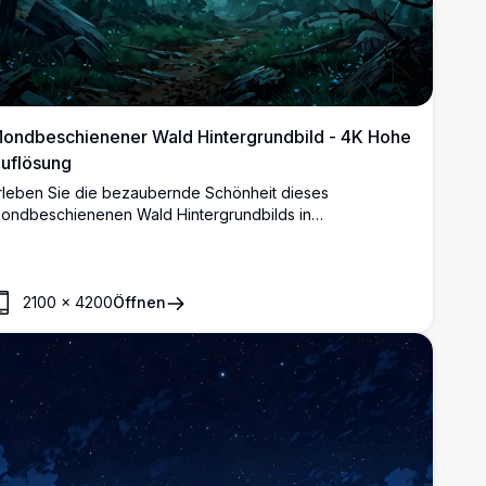
ondbeschienener Wald Hintergrundbild - 4K Hohe
uflösung
rleben Sie die bezaubernde Schönheit dieses
ondbeschienenen Wald Hintergrundbilds in
temberaubender 4K-Auflösung. Mit einer
temberaubenden Szene eines Vollmonds, der durch
ichte Kiefern unter einem sternklaren Nachthimmel
euchtet, ist dieses hochwertige Bild perfekt für Desktop-
2100
×
4200
Öffnen
der mobile Bildschirme. Tauchen Sie ein in die ruhige und
ystische Atmosphäre mit klaren, detaillierten Bildern.