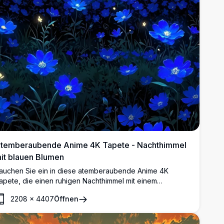
temberaubende Anime 4K Tapete - Nachthimmel
it blauen Blumen
auchen Sie ein in diese atemberaubende Anime 4K
apete, die einen ruhigen Nachthimmel mit einem
euchtenden Vollmond über einem Feld voller lebhafter
2208
×
4407
Öffnen
lauer Blumen zeigt. Dieses hochauflösende Bild fängt
ebendige Farben und komplexe Details ein, perfekt, um
hren Desktop- oder Mobilbildschirm zu verschönern. Ideal