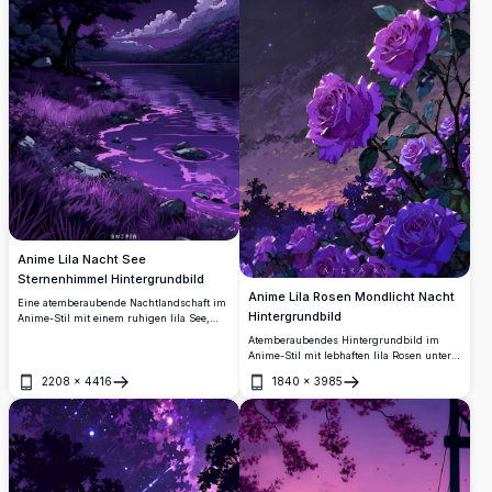
Anime Lila Nacht See
Sternenhimmel Hintergrundbild
Anime Lila Rosen Mondlicht Nacht
Eine atemberaubende Nachtlandschaft im
Hintergrundbild
Anime-Stil mit einem ruhigen lila See,
einem majestätischen Baum,
Atemberaubendes Hintergrundbild im
dramatischen Wolken und einem
Anime-Stil mit lebhaften lila Rosen unter
sternenübersäten Himmel. Perfektes 4K-
einem leuchtenden Vollmond in einem
Hintergrundbild in hoher Auflösung mit
2208
×
4416
1840
×
3985
sternenklaren Nachthimmel. Perfekt für
Öffnen
Öffnen
traumhafter, mystischer lila Ästhetik.
Fans dunkler, romantischer und
magischer Ästhetik in ultra-hoher 4K-
Auflösung.