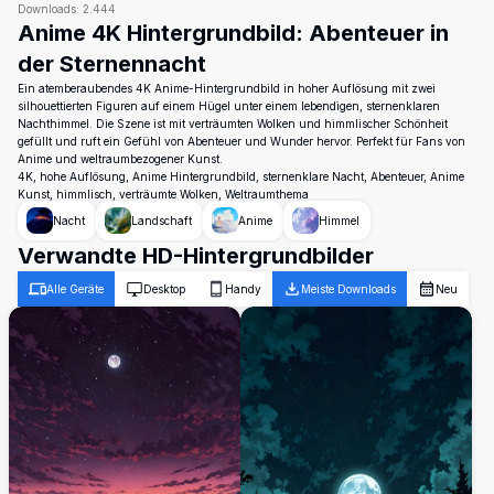
Downloads:
2.444
Anime 4K Hintergrundbild: Abenteuer in
der Sternennacht
Ein atemberaubendes 4K Anime-Hintergrundbild in hoher Auflösung mit zwei
silhouettierten Figuren auf einem Hügel unter einem lebendigen, sternenklaren
Nachthimmel. Die Szene ist mit verträumten Wolken und himmlischer Schönheit
gefüllt und ruft ein Gefühl von Abenteuer und Wunder hervor. Perfekt für Fans von
Anime und weltraumbezogener Kunst.
4K, hohe Auflösung, Anime Hintergrundbild, sternenklare Nacht, Abenteuer, Anime
Kunst, himmlisch, verträumte Wolken, Weltraumthema
Nacht
Landschaft
Anime
Himmel
Verwandte HD-Hintergrundbilder
Alle Geräte
Desktop
Handy
Meiste Downloads
Neu