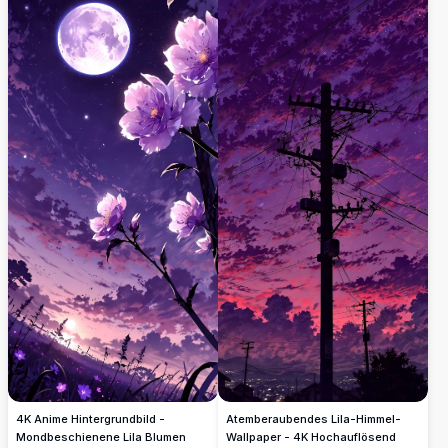
aufragende Berge unter einem
sternenklaren, purpurfarbenen Himmel.
Perfekt für Naturliebhaber und
Kunstenthusiasten, die ein
beeindruckendes, hochwertiges digitales
Kunstwerk für Hintergrundbilder oder
Drucke suchen.
4K Anime Hintergrundbild -
Atemberaubendes Lila-Himmel-
Mondbeschienene Lila Blumen
Wallpaper - 4K Hochauflösend