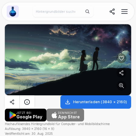
Wallpaper Alchemy
Herunterladen
(
3840
×
2160
)
JETZT BEI
DEMNÄCHST
Google Play
App Store
Hochauflösendes Hintergrundbild für Computer- und Mobilbildschirme
Auflösung:
3840
×
2160
(
16
×
9
)
Veröffentlicht am:
30. Aug. 2025