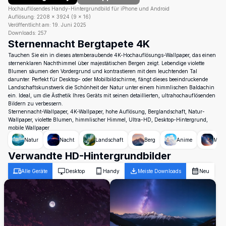
Hochauflösendes Handy-Hintergrundbild für iPhone und Android
Auflösung:
2208
×
3924
(
9
×
16
)
Veröffentlicht am:
19. Juni 2025
Downloads:
257
Sternennacht Bergtapete 4K
Tauchen Sie ein in dieses atemberaubende 4K-Hochauflösungs-Wallpaper, das einen
sternenklaren Nachthimmel über majestätischen Bergen zeigt. Lebendige violette
Blumen säumen den Vordergrund und kontrastieren mit dem leuchtenden Tal
darunter. Perfekt für Desktop- oder Mobilbildschirme, fängt dieses beeindruckende
Landschaftskunstwerk die Schönheit der Natur unter einem himmlischen Baldachin
ein. Ideal, um die Ästhetik Ihres Geräts mit seinen detaillierten, ultrahochauflösenden
Bildern zu verbessern.
Sternennacht-Wallpaper, 4K-Wallpaper, hohe Auflösung, Berglandschaft, Natur-
Wallpaper, violette Blumen, himmlischer Himmel, Ultra-HD, Desktop-Hintergrund,
mobile Wallpaper
Natur
Nacht
Landschaft
Berg
Anime
Milc
Verwandte HD-Hintergrundbilder
Alle Geräte
Desktop
Handy
Meiste Downloads
Neu