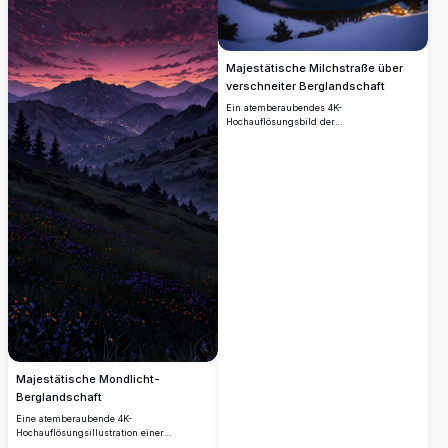
Majestätische Milchstraße über
verschneiter Berglandschaft
Ein atemberaubendes 4K-
Hochauflösungsbild der
Milchstraßengalaxie, die hell über einem
verschneiten Gebirge leuchtet. Die Szene
zeigt schneebedeckte Gipfel und einen
ruhigen See, der den sternenklaren
Himmel widerspiegelt. Diese
beeindruckende Winterwildnis unter einer
sternenklaren Nacht ist perfekt für
Naturliebhaber, Sternenbeobachter und
diejenigen, die die Schönheit unberührter
Landschaften suchen.
Majestätische Mondlicht-
Berglandschaft
Eine atemberaubende 4K-
Hochauflösungsillustration einer
mondbeleuchteten Berglandschaft, die