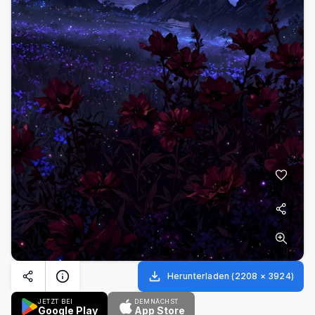
Herunterladen
(
2208
×
3924
)
JETZT BEI
DEMNÄCHST
Google Play
App Store