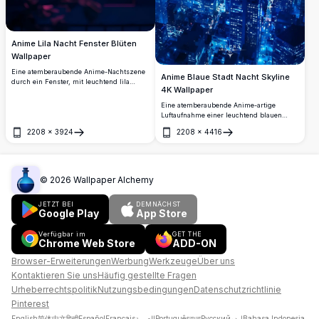
Anime Lila Nacht Fenster Blüten
Wallpaper
Eine atemberaubende Anime-Nachtszene
Anime Blaue Stadt Nacht Skyline
durch ein Fenster, mit leuchtend lila
4K Wallpaper
Kirschblüten, einem Halbmond und
glühenden Stadtdächern unter einem
Eine atemberaubende Anime-artige
traumhaften violetten Himmel. Perfektes
Luftaufnahme einer leuchtend blauen
4K-Hochauflösungs-Wallpaper.
Metropole bei Nacht. Tausende von
2208
×
3924
2208
×
4416
Stadtlichtern beleuchten aufragende
Öffnen
Öffnen
Wolkenkratzer unter einem dramatischen
Sternenhimmel und schaffen eine
fesselnde cyberpunk-inspirierte städtische
Atmosphäre.
©
2026
Wallpaper Alchemy
JETZT BEI
DEMNÄCHST
Google Play
App Store
Verfügbar im
GET THE
Chrome Web Store
ADD-ON
Browser-Erweiterungen
Werbung
Werkzeuge
Über uns
Kontaktieren Sie uns
Häufig gestellte Fragen
Urheberrechtspolitik
Nutzungsbedingungen
Datenschutzrichtlinie
Pinterest
English
简体中文
हिन्दी
Español
Français
العربية
Português
বাংলা
Русский
اردو
Bahasa Indonesia