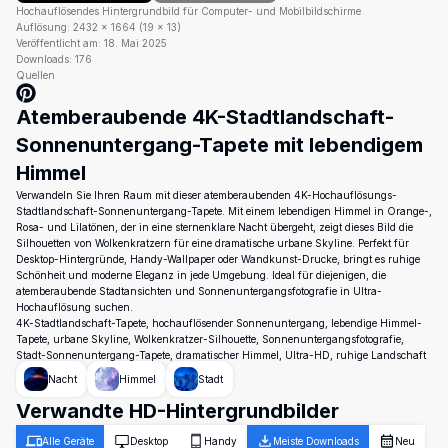
Hochauflösendes Hintergrundbild für Computer- und Mobilbildschirme
Auflösung:
2432
×
1664
(
19
×
13
)
Veröffentlicht am:
18. Mai 2025
Downloads:
176
Quellen
Atemberaubende 4K-Stadtlandschaft-
Sonnenuntergang-Tapete mit lebendigem
Himmel
Verwandeln Sie Ihren Raum mit dieser atemberaubenden 4K-Hochauflösungs-
Stadtlandschaft-Sonnenuntergang-Tapete. Mit einem lebendigen Himmel in Orange-,
Rosa- und Lilatönen, der in eine sternenklare Nacht übergeht, zeigt dieses Bild die
Silhouetten von Wolkenkratzern für eine dramatische urbane Skyline. Perfekt für
Desktop-Hintergründe, Handy-Wallpaper oder Wandkunst-Drucke, bringt es ruhige
Schönheit und moderne Eleganz in jede Umgebung. Ideal für diejenigen, die
atemberaubende Stadtansichten und Sonnenuntergangsfotografie in Ultra-
Hochauflösung suchen.
4K-Stadtlandschaft-Tapete, hochauflösender Sonnenuntergang, lebendige Himmel-
Tapete, urbane Skyline, Wolkenkratzer-Silhouette, Sonnenuntergangsfotografie,
Stadt-Sonnenuntergang-Tapete, dramatischer Himmel, Ultra-HD, ruhige Landschaft
Nacht
Himmel
Stadt
Verwandte HD-Hintergrundbilder
Alle Geräte
Desktop
Handy
Meiste Downloads
Neu