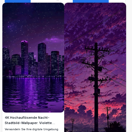
4K Hochauflösende Nacht-
Stadtbild-Wallpaper: Violette
Himmel
Verwandeln Sie Ihre digitale Umgebung