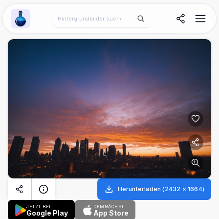
Wallpaper Alchemy
Herunterladen
(
2432
×
1664
)
JETZT BEI
DEMNÄCHST
Google Play
App Store