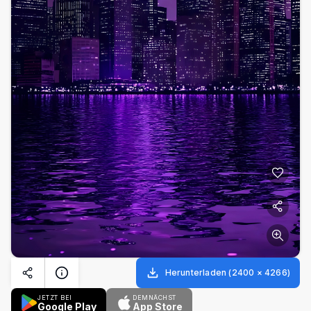
Herunterladen
(
2400
×
4266
)
JETZT BEI
DEMNÄCHST
Google Play
App Store