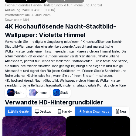
Hochauflösendes Handy-Hintergrundbild für iPhone und Android
Auflösung:
2400
×
4266
(
9
×
16
)
Veröffentlicht am:
4. Juni 2025
Downloads:
684
4K Hochauflösende Nacht-Stadtbild-
Wallpaper: Violette Himmel
Verwandeln Sie Ihre digitale Umgebung mit diesem 4K hochauflösenden Nacht-
Stadtbild-Wallpaper, das eine atemberaubende Aussicht auf majestätische
Wolkenkratzer unter einem faszinierenden, sternklaren violetten Himmel bietet. Die
schimmernden Reflexionen auf dem Wasser verstärken die traumhafte urbane
Atmosphäre, perfekt für Liebhaber moderner Stadtansichten. Diese fesselnde Szene,
die durch ihre reichen violetten Töne geprägt ist, bringt eine elegante und ruhige
Atmosphäre und eignet sich für jeden Geräteschirm. Erleben Sie die Schönheit und
Ruhe urbaner Nächte jedes Mal, wenn Sie auf Ihren Bildschirm schauen.
4K, hochauflösend, Nacht-Stadtbild, Wallpaper, violette Himmel, Wolkenkratzer,
sternklar, urbane Reflexion, traumhaft, modern, ruhig, digitale Kunst, violette Töne
Nacht
Himmel
Stadt
Verwandte HD-Hintergrundbilder
Alle Geräte
Desktop
Handy
Meiste Downloads
Neu