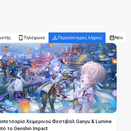
ιστής
Τηλέφωνο
Περισσότερες λήψεις
Νέο
απετσαρία Χειμερινού Φεστιβάλ Ganyu & Lumine
πό το Genshin Impact