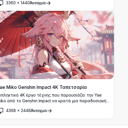
3360
×
1440
Άνοιγμα
ae Miko Genshin Impact 4K Ταπετσαρία
κπληκτικό 4K έργο τέχνης που παρουσιάζει την Yae
iko από το Genshin Impact να κρατά μια παραδοσιακή
όκκινη ομπρέλα. Ο κομψός χαρακτήρας anime
4368
×
2448
Άνοιγμα
πεικονίζεται με ροδανιλίνα μαλλιά που ρέουν και
ιακοσμητικά αξεσουάρ σε ένα ονειρικό φόντο με άνθη
ερασιάς.