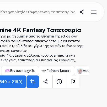
ς
Κατηγορίες
Μεταφόρτωση ταπετσαρίας
mine 4K Fantasy Ταπετσαρία
νη με τη Lumine από το Genshin Impact σε ένα
ξανθιά ταξιδιώτισσα απεικονίζεται με κυματιστά
ια που στροβιλίζεται γύρω της σε φόντο έναστρης
άνειας εργασίας.
αρία 4K, υψηλή ανάλυση, κορίτσι anime, τέχνη
 ενέργεια, ταπετσαρία επιφάνειας εργασίας,
Βιντεοπαιχνίδι
Γκένσιν Ιμπάκτ
Λουμίν (Γκένσι
840
×
2160
)