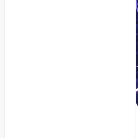
ταπετσαρία επιφάνειας εργασίας που παρουσιάζει
αιθέριο στυλ τέχνης anime με ζωντανή μοβ και μπλε
χρωματική παλέτα.