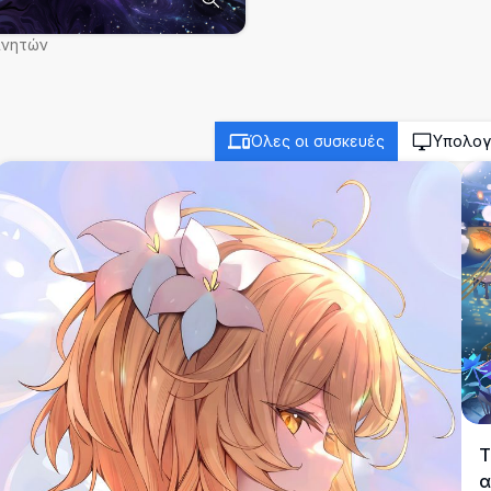
ινητών
Όλες οι συσκευές
Υπολογ
Τ
α