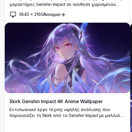
χαρακτήρες Genshin Impact σε σύνθεση χωρισμένου
πίνακα.
3840
×
2160
Άνοιγμα
Skirk Genshin Impact 4K Anime Wallpaper
Εντυπωσιακό έργο τέχνης υψηλής ανάλυσης που
παρουσιάζει τη Skirk από το Genshin Impact με μαλλιά
μοβ που κυματίζουν και μυστικιστικά κρυστάλλινα
στοιχεία σε έναν αστερισμένο κοσμικό φόντο. Τέλεια