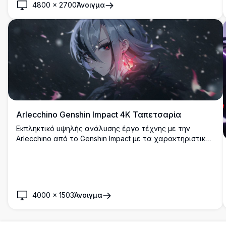
4800
×
2700
Άνοιγμα
Arlecchino Genshin Impact 4K Ταπετσαρία
Εκπληκτικό υψηλής ανάλυσης έργο τέχνης με την
Arlecchino από το Genshin Impact με τα χαρακτηριστικά
ασημένια μαλλιά και τα κόκκινα σταυρωτά μάτια.
Τοποθετημένο σε ένα μυστικιστικό σκοτεινό φόντο με
αιωρούμενα σωματίδια και μαγικά ροζ φωτιστικά εφέ,
τέλειο για ταπετσαρία επιφάνειας εργασίας.
4000
×
1503
Άνοιγμα