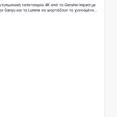
ντυπωσιακή ταπετσαρία 4K από το Genshin Impact με
ην Ganyu και τη Lumine να γιορτάζουν το χιονισμένο
εστιβάλ των Φαναριών στο λιμάνι Liyue. Φωτεινά
ανάρια στον ουρανό, μπλε άνθη λωτού και
αραδοσιακή κινεζική αρχιτεκτονική δημιουργούν μια
ντυπωσιακή χειμερινή νυχτερινή σκηνή.