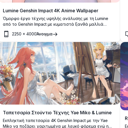
Lumine Genshin Impact 4K Anime Wallpaper
Όμορφο έργο τέχνης υψηλής ανάλυσης με τη Lumine
από το Genshin Impact με κυματιστά ξανθά μαλλιά
στολισμένα με λεπτά λουλούδια κρίνου. Η απαλή
2250
×
4000
Άνοιγμα
παλέτα παστέλ χρωμάτων και η ονειρική ατμόσφαιρα
δημιουργούν μια γαλήνια, αιθέρια αισθητική τέλεια για
τους λάτρεις του anime και τους οπαδούς του Genshin
Impact.
Ταπετσαρία Στούντιο Τέχνης Yae Miko & Lumine
R
Εκπληκτική ταπετσαρία 4K Genshin Impact με την Yae
Ε
Miko να ποζάρει χαριτωμένα με λευκό φόρεμα ενώ η