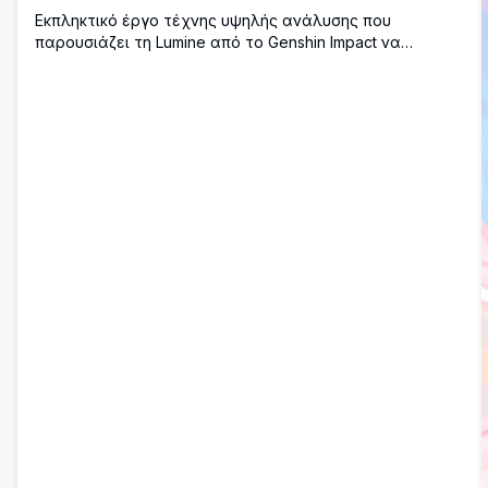
Εκπληκτικό έργο τέχνης υψηλής ανάλυσης που
παρουσιάζει τη Lumine από το Genshin Impact να
κάθεται ήρεμα σε μια φουτουριστική πλατφόρμα
περιτριγυρισμένη από όμορφους γαλάζιους ουρανούς
και αφράτα λευκά σύννεφα. Αυτό το γαλήνιο wallpaper
σε στυλ anime αποτυπώνει μια ονειρική, αιθέρια
ατμόσφαιρα τέλεια για φόντα επιφάνειας εργασίας.