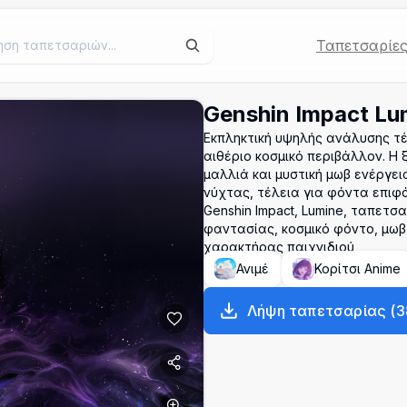
Ταπετσαρίε
Genshin Impact Lu
Εκπληκτική υψηλής ανάλυσης τέχ
αιθέριο κοσμικό περιβάλλον. Η 
μαλλιά και μυστική μωβ ενέργε
νύχτας, τέλεια για φόντα επιφ
Genshin Impact, Lumine, ταπετσ
φαντασίας, κοσμικό φόντο, μωβ
χαρακτήρας παιχνιδιού
Ανιμέ
Κορίτσι Anime
Λήψη ταπετσαρίας
(
3