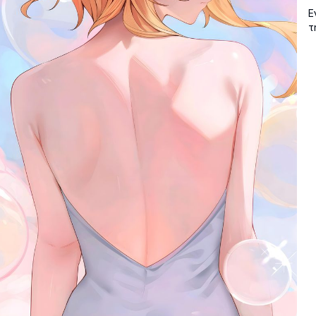
Ε
τ
Φ
φ
π
ε