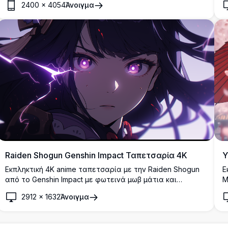
2400
×
4054
Άνοιγμα
κρατά μια λαμπερή σφαίρα ενάντια σε ένα αστρικό
κοσμικό φόντο, αναδεικνύοντας όμορφη τέχνη σε στιλ
anime με κυματιστά μαλλιά και μαγική ατμόσφαιρα
ιδανική για οποιαδήποτε οθόνη.
Raiden Shogun Genshin Impact Ταπετσαρία 4K
Y
Εκπληκτική 4K anime ταπετσαρία με την Raiden Shogun
Ε
από το Genshin Impact με φωτεινά μωβ μάτια και
M
δραματικά εφέ κεραυνών. Υψηλής ανάλυσης έργο
κ
2912
×
1632
Άνοιγμα
τέχνης που παρουσιάζει την Electro Archon σε μαγευτική
α
σκοτεινή ατμόσφαιρα με αιθέριο φωτισμό και δυναμικά
δ
οπτικά στοιχεία.
κ