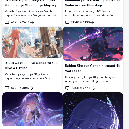
Genshin Impact Ganyu & Lumine
Mandhari ya Genshin Impact 4K ya
Mandhari ya Sherehe ya Majira ya
Wahusika wa Uhuishaji
Baridi
Mandhari ya kuvutia ya 4K ya Genshin
Mandhari ya kuvutia ya 4K iliyo na
Impact inayoonyesha Ganyu na Lumine
vibambo vinne maarufu vya Genshin
wakisherehekea Sherehe ya Taa katika
Impact katika muundo wa paneli
4320
×
2430
3840
×
2160
theluji huko Liyue Harbor. Taa za angani
zilizogawanyika.
Fungua
Fungua
zinazong'aa, maua ya lotus ya buluu, na
usanifu wa jadi wa Kichina vinaunda tukio
la usiku wa baridi lenye kupendeza.
Ukuta wa Studio ya Sanaa ya Yae
Raiden Shogun Genshin Impact 4K
Miko & Lumine
Wallpaper
Mandhari ya ajabu ya 4K ya Genshin
Sanaa ya kidijitali ya 4K ya kushangaza
Impact inayomtambulisha Yae Miko
unaonyesha Raiden Shogun kutoka
akisimama kwa neema katika gauni
Genshin Impact akishika upanga wake wa
nyeupe wakati Lumine anamchora picha
6220
×
3195
4368
×
2448
electro kati ya nishati ya zambarau
Fungua
Fungua
yake katika studio iliyoangazwa na jua
inayozunguka na mapetali ya maua ya
yenye mandhari ya mji na mapambo ya
cherry. Mchoro wa hali ya juu wa mtindo
maua.
wa anime mkamilifu kwa mandhari za
desktop na rangi za zambarau na waridi
zenye mwanga zinazounda mazingira ya
mapigano ya kipekee.