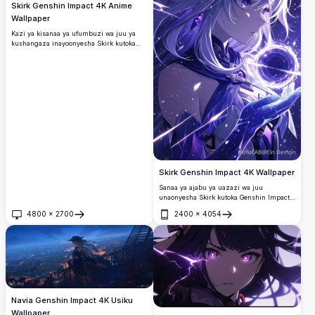
Skirk Genshin Impact 4K Anime
Wallpaper
Kazi ya kisanaa ya ufumbuzi wa juu ya
kushangaza inayoonyesha Skirk kutoka
Genshin Impact yenye nywele za
zambarau zinazotiririsha na vipengele
vya feza vya siri dhidi ya mazingira ya
anga ya nyota. Wallpaper kamili ya
desktop inayoonyesha mtindo wa sanaa ya
anime ya ethereal na rangi za zambarau
na bluu zenye uhai.
Skirk Genshin Impact 4K Wallpaper
Sanaa ya ajabu ya uazazi wa juu
unaonyesha Skirk kutoka Genshin Impact
katika midundo ya zambarau ya kiruhi.
4800
×
2700
2400
×
4054
Mhusika wa fumbo anashika tufe
Fungua
Fungua
lingulingu dhidi ya mandhari ya anga
yenye nyota, akionyesha sanaa nzuri ya
mtindo wa anime yenye nywele
zinazotiririka na mazingira ya uchawi
kamili kwa onyesho lolote.
Navia Genshin Impact 4K Usiku
Wallpaper