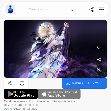
Wallpaper Alchemy
Pakua
(
3840
×
2160
)
GET IT ON
INAKUJA HIVI KARIBUNI
Google Play
App Store
Mandhari ya azimio la juu kwa skrini za kompyuta na simu
Uamuzi:
3840
×
2160
(
16
×
9
)
Imechapishwa:
11 Okt 2025