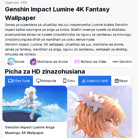
Upakuaji:
486
Genshin Impact Lumine 4K Fantasy
Wallpaper
Sanaa ya kupendeza ya ufuatiliaji wa juu inayoonyesha Lumine kutoka Genshin
Impact katika mazingira ya anga ya kiroho. Msafiri mwenye nywele za dhahabu
anaonyeshwa akiwa na nywele zinazotiririsha na nguvu za zambarau za kimungu
zinazomzunguka dhidi ya mandhari ya usiku wenye nyota.
Genshin Impact, Lumine, 4K wallpaper, ufuatiliaji wa juu, msichana wa anime,
sanaa ya fantasy, mandhari ya anga, nguvu za zambarau, wallpaper ya desktop,
mhusika wa mchezo
Anime
Msichana wa Anime
Mchezo wa Video
Genshin Imp
Picha za HD zinazohusiana
Vifaa Vyote
Kompyuta
Simu
Vipakuzi zaidi
Mpya
Genshin Impact Lumine Anga
Mawingu 4K Wallpaper