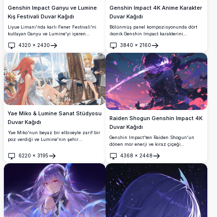
Genshin Impact Ganyu ve Lumine
Genshin Impact 4K Anime Karakter
Kış Festivali Duvar Kağıdı
Duvar Kağıdı
Liyue Limanı'nda karlı Fener Festivali'ni
Bölünmüş panel kompozisyonunda dört
kutlayan Ganyu ve Lumine'yi içeren
ikonik Genshin Impact karakterini
çarpıcı 4K Genshin Impact duvar kağıdı.
sergileyen çarpıcı 4K duvar kağıdı. Her
4320
×
2430
3840
×
2160
Parlayan gökyüzü fenerleri, mavi lotus
karakter, canlı aydınlatma efektleriyle
Aç
Aç
çiçekleri ve geleneksel Çin mimarisi nefes
nefes kesici yüksek çözünürlüklü anime
kesici bir kış gecesi sahnesi oluşturuyor.
sanat stilinde işlenmiş benzersiz göz
renkleri ve ayırt edici tasarımlar
sergilemektedir.
Yae Miko & Lumine Sanat Stüdyosu
Raiden Shogun Genshin Impact 4K
Duvar Kağıdı
Duvar Kağıdı
Yae Miko'nun beyaz bir elbiseyle zarif bir
Genshin Impact'ten Raiden Shogun'un
poz verdiği ve Lumine'nin şehir
dönen mor enerji ve kiraz çiçeği
manzaralı, çiçek düzenlemeli güneş
yaprakları arasında elektro kılıcını
ışığıyla dolu bir stüdyoda onun portresini
6220
×
3195
4368
×
2448
kullanan çarpıcı 4K dijital sanat eseri.
Aç
Aç
çizdiği etkileyici 4K Genshin Impact duvar
Destansı savaş sahnesi atmosferi yaratan
kağıdı.
canlı mor ve pembe renk paletiyle
masaüstü arkaplanları için mükemmel
yüksek çözünürlüklü anime tarzı
illüstrasyon.