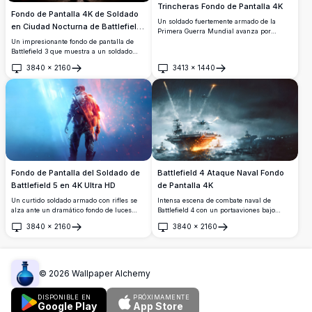
Trincheras Fondo de Pantalla 4K
Fondo de Pantalla 4K de Soldado
Un soldado fuertemente armado de la
en Ciudad Nocturna de Battlefield
Primera Guerra Mundial avanza por
3
lodosas trincheras en esta impresionante
Un impresionante fondo de pantalla de
escena cinematográfica de Battlefield 1.
Battlefield 3 que muestra a un soldado
Renderizado 4K ultrarrealista que muestra
completamente armado caminando por un
3840
×
2160
3413
×
1440
la cruda atmósfera bélica, el equipamiento
paisaje urbano nocturno en llamas. Las
Abrir
Abrir
militar detallado y una iluminación
resplandecientes llamas anaranjadas y la
dramática.
iluminación cinematográfica crean una
intensa atmósfera de juego en alta
resolución.
Fondo de Pantalla del Soldado de
Battlefield 4 Ataque Naval Fondo
Battlefield 5 en 4K Ultra HD
de Pantalla 4K
Un curtido soldado armado con rifles se
Intensa escena de combate naval de
alza ante un dramático fondo de luces
Battlefield 4 con un portaaviones bajo
azules y naranjas. Este impresionante
ataque durante una noche tormentosa.
3840
×
2160
3840
×
2160
fondo de pantalla de Battlefield 5 captura
Cazas lanzan bengalas mientras el fuego
Abrir
Abrir
la intensidad y la atmósfera del combate
envuelve la cubierta, con buques de
de la Segunda Guerra Mundial en una
guerra rodeando el caos en alta
impresionante resolución 4K.
resolución.
©
2026
Wallpaper Alchemy
DISPONIBLE EN
PRÓXIMAMENTE
Google Play
App Store