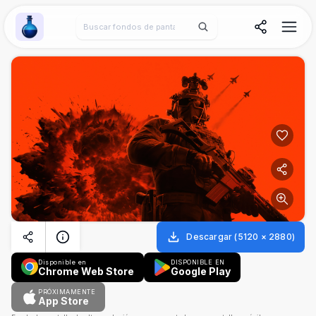
Wallpaper Alchemy
Descargar
(
5120
×
2880
)
Disponible en
DISPONIBLE EN
Chrome Web Store
Google Play
PRÓXIMAMENTE
App Store