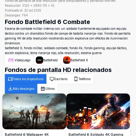
Fondo de pantalla de alta resolución para computadoras y pantallas móviles
Resolución:
5120
×
2880
(
16
×
9
)
Publicado el:
22 oct 2025
Descargas:
764
Fondo Battlefield 6 Combate
Escena de combate militar intenso con un soldado fuertemente equipado con equipo
táctico contra un dramático fondo de campo de batalla naranja-rojo. Fondo de pantalla
gaming 4K de alta resolución mostrando acción explosiva con efectos de iluminación
dinámicos.
battlefield 6, fondo militar, soldado combate, fondo 4k, fondo gaming, equipo táctico,
acción explosiva, tema naranja rojo, alta resolución, escena guerra
Videojuego
Battlefield
Battlefield 6
Fondos de pantalla HD relacionados
Todos los dispositivos
Escritorio
Teléfono
Más descargas
Último
Battlefield 6 Wallpaper 4K
Battlefield 6 Soldado 4K Gaming