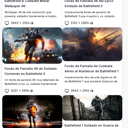
Battlefield 6 Combate Militar
Fondo de Pantalla 4K del Épico
Wallpaper 4K
Soldado de Battlefield 3
Wallpaper 4K de alta resolución que
Impresionante fondo de pantalla de
presenta soldados fuertemente armados
Battlefield 3 que muestra a un soldado
con equipo táctico en intenso combate
fuertemente armado envuelto en llamas,
3840
×
2160
5120
×
2880
urbano. La escena muestra personal
avanzando por una ciudad devastada por
Abrir
Abrir
militar usando barreras de madera como
la guerra de noche, con tanques, aviones a
cobertura mientras disparan armas en un
reacción y soldados en una dramática
ambiente polvoriento y devastado por la
escena cinematográfica de alta resolución.
guerra.
Fondo de Pantalla de Combate
Fondo de Pantalla 4K de Soldado
Aéreo al Atardecer de Battlefield 1
Corriendo en Battlefield 4
Impresionante obra de arte digital en 4K
Un fondo de pantalla 4K muy detallado de
de Battlefield 1 que presenta biplanos de
Battlefield 4 con un soldado fuertemente
la Primera Guerra Mundial en un combate
armado avanzando a través de un
aéreo sobre dramáticas nubes de
6327
×
3818
3840
×
2160
explosivo campo de batalla con tanques y
Abrir
Abrir
tormenta, bañados en un impresionante
fuego en el fondo, perfecto para los
atardecer dorado. Un detallado biplano
entusiastas de los videojuegos.
domina el primer plano con un zepelín
visible en la distancia.
Battlefield 1 Soldado en Guerra de