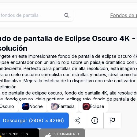
Fondos de p
do de pantalla de Eclipse Oscuro 4K -
olución
gete en este impresionante fondo de pantalla de eclipse oscuro 4
lipse encantador con un anillo rojo sobre un paisaje dramático con
andeciente. Perfecto para pantallas de alta resolución, esta imagen 
ra un cielo nocturno surrealista con estrellas y nubes, ideal como fo
il llamativo. Mejora la estética de tu dispositivo con este cautivado
efinición.
 de pantalla de eclipse oscuro, fondo de pantalla 4K, alta resoluci
se, fondo oscuro, cielo nocturno, eclipse rojo, fondo de pantalla de 
Oscuro
Noche
Fantasía
Eclipse
Descargar
(
2400
×
4266
)
DISPONIBLE EN
PRÓXIMAMENTE