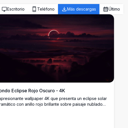
Escritorio
Teléfono
Más descargas
Último
ondo Eclipse Rojo Oscuro - 4K
mpresionante wallpaper 4K que presenta un eclipse solar
ramático con anillo rojo brillante sobre paisaje nublado
ístico. Escena atmosférica oscura con cielo carmesí
rofundo, montañas en silueta y fenómeno celestial
reando un ambiente sobrenatural perfecto para fondos
e escritorio.