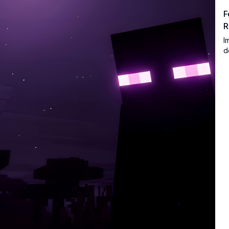
F
R
I
d
s
p
r