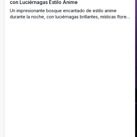
con Luciérnagas Estilo Anime
Un impresionante bosque encantado de estilo anime
durante la noche, con luciérnagas brillantes, místicas flores
silvestres moradas y una cálida luz dorada que atraviesa
imponentes árboles neblinosos, creando una atmósfera
mágica y serena.