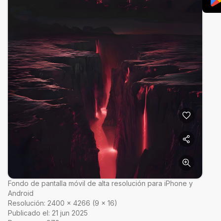
Fondo de pantalla móvil de alta resolución para iPhone y
Android
Resolución:
2400
×
4266
(
9
×
16
)
Publicado el:
21 jun 2025