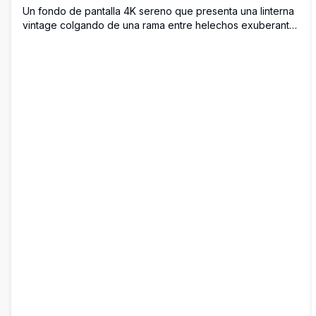
Un fondo de pantalla 4K sereno que presenta una linterna
vintage colgando de una rama entre helechos exuberantes
en un bosque brumoso. El brillo cálido de la linterna
contrasta maravillosamente con los verdes fríos y oscuros,
creando un ambiente tranquilo y encantador perfecto para
fondos de escritorio.