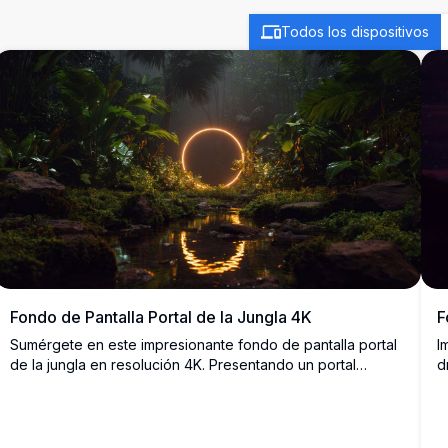
Todos los dispositivos
Fondo de Pantalla Portal de la Jungla 4K
F
Sumérgete en este impresionante fondo de pantalla portal
I
de la jungla en resolución 4K. Presentando un portal
d
circular brillante entre frondosa vegetación y un arroyo
m
reflectante, esta escena impresionante combina naturaleza
p
y misticismo. Perfecto para mejorar tu pantalla de escritorio
c
o móvil con colores vibrantes y detalles intrincados,
d