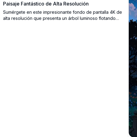
Paisaje Fantástico de Alta Resolución
Sumérgete en este impresionante fondo de pantalla 4K de
alta resolución que presenta un árbol luminoso flotando
sobre un océano sereno, con chispas vibrantes iluminando
el cielo nocturno. Perfecto para añadir un toque de
fantasía a tu pantalla de escritorio o móvil, esta imagen ultra
detallada captura la belleza etérea y los paisajes
surrealistas. Ideal para amantes de la naturaleza y
entusiastas de la ciencia ficción que buscan una mejora
visual impactante.