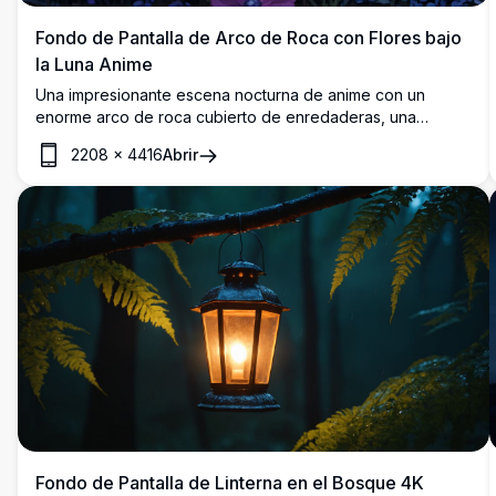
Fondo de Pantalla de Arco de Roca con Flores bajo
la Luna Anime
Una impresionante escena nocturna de anime con un
enorme arco de roca cubierto de enredaderas, una
brillante luna llena y un vibrante campo de flores rosas y
2208
×
4416
Abrir
moradas con mágicas partículas de luz flotantes.
Fondo de Pantalla de Linterna en el Bosque 4K