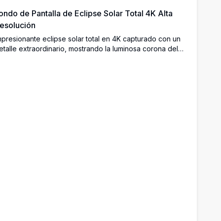
ondo de Pantalla de Eclipse Solar Total 4K Alta
esolución
mpresionante eclipse solar total en 4K capturado con un
etalle extraordinario, mostrando la luminosa corona del
ol irradiando alrededor de la silueta de la luna con vívidas
rominencias solares. Un fondo de pantalla de ultra alta
esolución perfecto para los entusiastas de la astronomía.