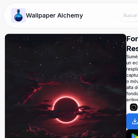
Wallpaper Alchemy
Fon
Res
Sumér
un ec
respl
captu
o móv
alta d
fondo
eclip