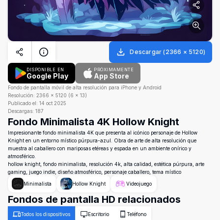
Descargar
(
2366
×
5120
)
DISPONIBLE EN
PRÓXIMAMENTE
Google Play
App Store
Fondo de pantalla móvil de alta resolución para iPhone y Android
Resolución:
2366
×
5120
(
6
×
13
)
Publicado el:
14 oct 2025
Descargas:
187
Fondo Minimalista 4K Hollow Knight
Impresionante fondo minimalista 4K que presenta al icónico personaje de Hollow
Knight en un entorno místico púrpura-azul. Obra de arte de alta resolución que
muestra al caballero con mariposas etéreas y espada en un ambiente onírico y
atmosférico.
hollow knight, fondo minimalista, resolución 4k, alta calidad, estética púrpura, arte
gaming, juego indie, diseño atmosférico, personaje caballero, tema místico
Minimalista
Hollow Knight
Videojuego
Fondos de pantalla HD relacionados
Todos los dispositivos
Escritorio
Teléfono