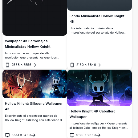
Fondo Minimalista Hollow Knight
4K
Una interpretación minimalista
impresionante del personaje de Hollow
Knight con la icónica máscara blanca y
Wallpaper 4K Personajes
cuernos sobre un hermoso fondo
degradado. El caballero sostiene una
Minimalistas Hollow Knight
espada clavo con detalles de capa flotante,
Impresionante wallpaper de alta
renderizado en calidad 4K de alta
resolución que presenta los queridos
resolución con elementos de diseño
personajes de Hollow Knight en un
limpios y simples.
2568
×
5556
2160
×
3840
elegante estilo artístico minimalista. El
Abrir
Abrir
fondo oscuro resalta los icónicos seres
enmascarados blancos con sutiles acentos
púrpura y azul, creando una estética
gaming elegante perfecta para cualquier
pantalla.
Hollow Knight: Silksong Wallpaper
4K
Hollow Knight 4K Caballero
Experimenta el encantador mundo de
Wallpaper
Hollow Knight: Silksong con este fondo de
Impresionante wallpaper 4K que presenta
pantalla 4K de alta resolución.
al icónico Caballero de Hollow Knight en
Presentando vibrantes reinos rojos y
una caverna subterránea mística con
azules, esta obra de arte captura la
3333
×
1469
5120
×
2880
iluminación etérea azul y púrpura.
esencia de la atmósfera del juego,
Abrir
Abrir