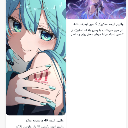
والپیپر انیمه اسکیرک گنشین ایمپکت 4K
اثر هنری خیره‌کننده با وضوح بالا که اسکیرک از
گنشین ایمپکت را با موهای بنفش روان و عناصر
کریستالی عرفانی در برابر پس‌زمینه کیهانی پر
ستاره نشان می‌دهد. والپیپر دسکتاپ کاملی که
سبک هنری انیمه اثیری را با پالت رنگی پر
جنب‌وجوش بنفش و آبی به نمایش می‌گذارد.
والپیپر انیمه 4K هاتسونه میکو
والپیپر انیمه باکیفیت 4K با رزولوشن بالا که