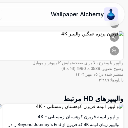
Wallpaper Alchemy
والپیپر با وضوح بالا برای صفحه‌نمایش کامپیوتر و موبایل
وضوح تصویر:
3539
×
1990
(
16
×
9
)
منتشر شده در:
۱۵ مهر ۱۴۰۴
دانلودها:
۲٬۴۸۹
والپیپرهای HD مرتبط
والپیپر انیمه فریرن کوهستان زمستانی - 4K
والپیپر زیبای انیمه 4K که فریرن از Beyond Journey's End را در