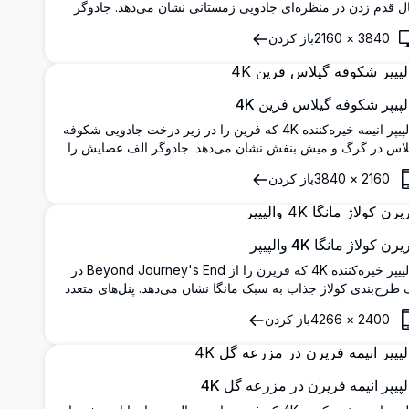
ل قدم زدن در منظره‌ای جادویی زمستانی نشان می‌دهد. جادوگر
ف مو سفید توسط برف چرخان، گل‌های درخشان و گلبرگ‌های
3840
×
2160
باز کردن
دویی زیر آسمان شب پر ستاره در کیفیت فوق‌العاده تعریف بالا
اطه شده است.
لپیپر شکوفه گیلاس فرین 4K
والپیپر انیمه خیره‌کننده 4K که فرین را در زیر درخت جادویی شکوفه
لاس در گرگ و میش بنفش نشان می‌دهد. جادوگر الف عصایش را
ه داشته در حالی که گلبرگ‌های ساکورا در فضای اثیری می‌رقصند
2160
×
3840
باز کردن
و منظری آرام از دنیای فانتزی Beyond Journey's End خلق
کنند.
رن کولاژ مانگا 4K والپیپر
والپیپر خیره‌کننده 4K که فریرن را از Beyond Journey's End در
 طرح‌بندی کولاژ جذاب به سبک مانگا نشان می‌دهد. پنل‌های متعدد
ن جادوگر الف محبوب را با موهای سفید مشخص و چشم‌های
2400
×
4266
باز کردن
زش به نمایش می‌گذارد، عالی برای علاقه‌مندان انیمه که به دنبال
‌زمینه‌های با کیفیت بالا برای دسکتاپ یا موبایل هستند.
لپیپر انیمه فریرن در مزرعه گل 4K