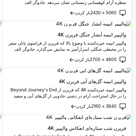
منظره آرام کوهستانی زمستانی نشان می‌دهد. جادوگر الف
مونقش‌ای یک فانوس درخشان در برابر قله‌های خیره‌کننده پوشیده از
5060
×
2430
باز کردن
برف با نور گرم غروب خورشید در دست دارد و فضایی آرام و
جادویی ایجاد می‌کند.
والپیپر انیمه آبشار جنگل فریرن 4K
والپیپر انیمه خیره‌کننده با وضوح بالا که فریرن از فراسوی پایان سفر
را در محیطی جنگلی اسرارآمیز به نمایش می‌گذارد. جادوگر الف
نقره‌ای مو با آرامش در برابر آبشاری درخشان ایستاده است، احاطه
4800
×
2700
باز کردن
شده با پوشش گیاهی سبز انبوه و نورپردازی جادویی، که فضایی
مسحورکننده و آرام برای هر صفحه‌نمایشی ایجاد می‌کند.
والپیپر انیمه گل‌های آبی فریرن 4K
والپیپر انیمه خیره‌کننده 4K که فریرن از Beyond Journey's End
را در حال استراحت آرام در دشتی جادویی از گل‌های آبی و سفید
نشان می‌دهد. جادوگر الف نقره‌ای مو توسط گیاهان پر جنب و جوش
3840
×
2160
باز کردن
احاطه شده و فضایی رویایی و اثیری با نورپردازی ملایم و جزئیات
زیبا ایجاد می‌کند.
فریرن شب ستاره‌ای انعکاس والپیپر 4K