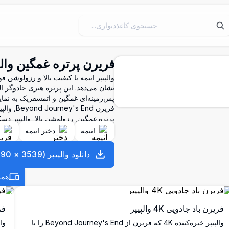
فریرن پرتره غمگین والپیپ
نشان می‌دهد. این پرتره هنری جادوگر 
پس‌زمینه‌ای غمگین و اتمسفریک به نم
پرتره غمگین, رزولوشن بالا, والپیپر دس
انیمه
دختر انیمه
دانلود والپیپر
(
3539
×
990
همه
فریرن باد جادویی 4K والپیپر
فری
والپیپر خیره‌کننده 4K که فریرن از Beyond Journey's End را با