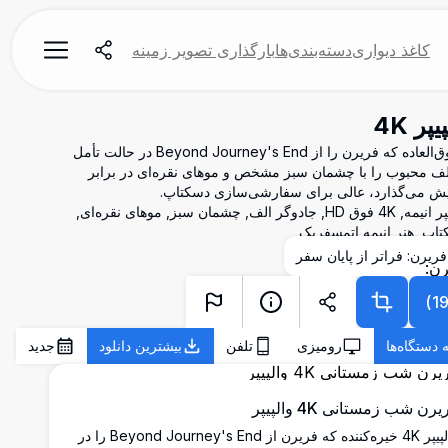
کاغذ دیواری
دسته‌بندی‌ها
بارگذاری تصویر زمینه
ر 4K
والپیپر انیمه با کیفیت بالا و رزولوشن فوق‌العاده که فریرن را از Beyond Journey's End در حالت تأمل
الف محبوب را با چشمان سبز مشخص و موهای نقره‌ای در برابر
ایش می‌گذارد، عالی برای سفارشی‌سازی دسکتاپ.
فریرن Beyond Journey's End, والپیپر انیمه, 4K فوق HD, جادوگر الف, چشمان سبز, موهای نقره‌ای,
کتاپ, هنر انیمه اتمسفریک
فریرن: فراتر از پایان سفر
)
1
 دستگاه‌ها
رومیزی
تلفن
بیشترین دانلود
جدید
رن شب زمستانی 4K والپیپر
والپیپر 4K خیره‌کننده که فریرن از Beyond Journey's End را در