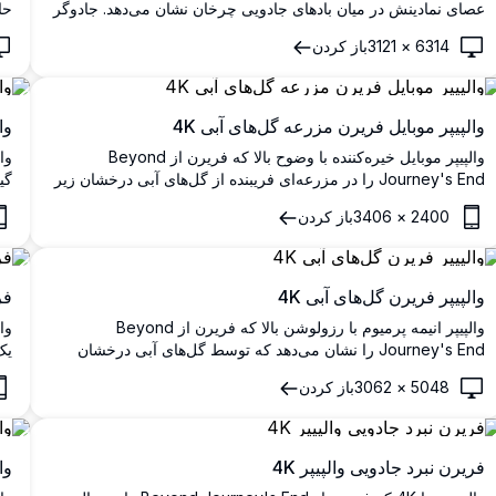
عصای نمادینش در میان بادهای جادویی چرخان نشان می‌دهد. جادوگر
حا
الف موطلایی در برابر پس‌زمینه غروبی رویایی با موهای روان و
ال
6314
×
3121
باز کردن
فضای عرفانی با کیفیت فوق‌العاده تعریف بالا زیبا ارائه شده است.
جا
اح
والپیپر موبایل فریرن مزرعه گل‌های آبی 4K
وا
والپیپر موبایل خیره‌کننده با وضوح بالا که فریرن از Beyond
Journey's End را در مزرعه‌ای فریبنده از گل‌های آبی درخشان زیر
گی
آسمان شب پرستاره نشان می‌دهد. کهکشان راه شیری صحنه را
نگ
2400
×
3406
باز کردن
روشن می‌کند و فضایی جادویی و آرام را برای علاقه‌مندان انیمه که
به دنبال مناظر فانتزی خیره‌کننده هستند، ایجاد می‌کند.
می‌
والپیپر فریرن گل‌های آبی 4K
فری
والپیپر انیمه پرمیوم با رزولوشن بالا که فریرن از Beyond
Journey's End را نشان می‌دهد که توسط گل‌های آبی درخشان
یک
احاطه شده و زیر بارش شهاب‌سنگ خیره‌کننده قرار دارد. این صحنه
ای
5048
×
3062
باز کردن
جذاب شخصیت محبوب الف را در محیطی آسمانی رویایی با جزئیات
سب
خیره‌کننده 4K و رنگ‌های پر جنب و جوش نمایش می‌دهد.
پس
فریرن نبرد جادویی والپیپر 4K
وا