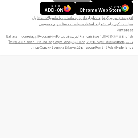
موجود در
GET THE
ADD-ON
Chrome Web Store
افزونه‌های مرورگر
تبلیغات
ابزارها
درباره ما
تماس با ما
سوالات متداول
سیاست کپی رایت
شرایط استفاده
سیاست حفظ حریم خصوصی
Pinterest
English
简体中文
हिन्दी
Español
Français
العربية
Português
বাংলা
Русский
اردو
Bahasa Indonesia
فارسی
Deutsch
日本語
Türkçe
Tiếng Việt
தமிழ்
Italiano
Tagalog
Hausa
Kiswahili
한국어
ไทย
Nederlands
Polski
Română
Български
Ελληνικά
Svenska
Српски
עברית