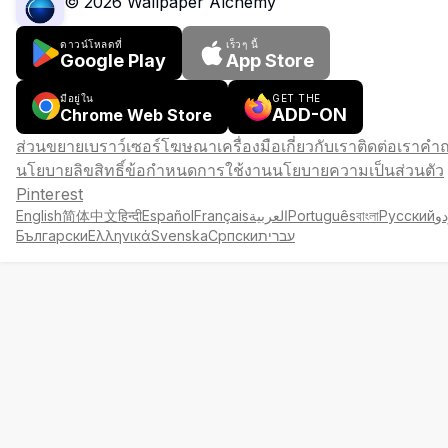
©
2026
Wallpaper Alchemy
ดาวน์โหลดที่
เร็วๆ นี้
Google Play
App Store
มีอยู่ใน
GET THE
ADD-ON
Chrome Web Store
ส่วนขยายเบราว์เซอร์
โฆษณา
เครื่องมือ
เกี่ยวกับเรา
ติดต่อเรา
คำถ
นโยบายลิขสิทธิ์
ข้อกำหนดการใช้งาน
นโยบายความเป็นส่วนตัว
Pinterest
English
简体中文
हिन्दी
Español
Français
العربية
Português
বাংলা
Русский
دو
Български
Ελληνικά
Svenska
Српски
עברית