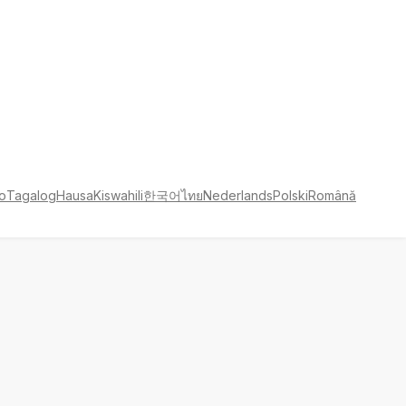
no
Tagalog
Hausa
Kiswahili
한국어
ไทย
Nederlands
Polski
Română