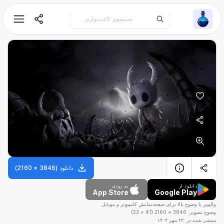
Wallpaper Alchemy
دانلود
(
3846
×
2160
)
دانلود از
به زودی
App Store
Google Play
والپیپر با وضوح بالا برای صفحه‌نمایش کامپیوتر و موبایل
وضوح تصویر:
3846
×
2160
(
41
×
23
)
منتشر شده در:
۲۲ مهر ۱۴۰۴