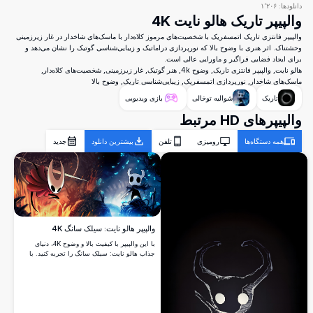
دانلودها:
۱٬۲۰۶
والپیپر تاریک هالو نایت 4K
والپیپر فانتزی تاریک اتمسفریک با شخصیت‌های مرموز کلاه‌دار با ماسک‌های شاخدار در غار زیرزمینی
وحشتناک. اثر هنری با وضوح بالا که نورپردازی دراماتیک و زیبایی‌شناسی گوتیک را نشان می‌دهد و
برای ایجاد فضایی فراگیر و ماورایی عالی است.
هالو نایت, والپیپر فانتزی تاریک, وضوح 4k, هنر گوتیک, غار زیرزمینی, شخصیت‌های کلاه‌دار,
ماسک‌های شاخدار, نورپردازی اتمسفریک, زیبایی‌شناسی تاریک, وضوح بالا
تاریک
شوالیه توخالی
بازی ویدیویی
والپیپرهای HD مرتبط
همه دستگاه‌ها
رومیزی
تلفن
بیشترین دانلود
جدید
والپیپر هالو نایت: سیلک سانگ 4K
با این والپیپر با کیفیت بالا و وضوح 4K، دنیای
جذاب هالو نایت: سیلک سانگ را تجربه کنید. با
نمایش قلمروهای سرخ و آبی زنده، این اثر هنری
جوهره فضای بازی را به تصویر می‌کشد و
شخصیت‌های نمادین را در عنصرشان به نمایش
می‌گذارد، که برای طرفداران و گیمرها به یک
اندازه عالی است.