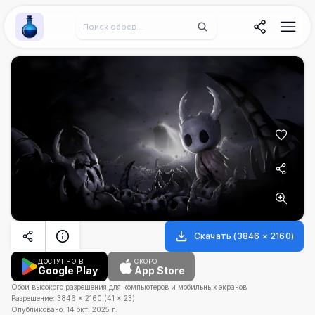
Wallpaper Alchemy
Скачать
(
3846
×
2160
)
ДОСТУПНО В
СКОРО
Google Play
App Store
Обои высокого разрешения для компьютеров и мобильных экранов
Разрешение:
3846
×
2160
(
41
×
23
)
Опубликовано:
14 окт. 2025 г.