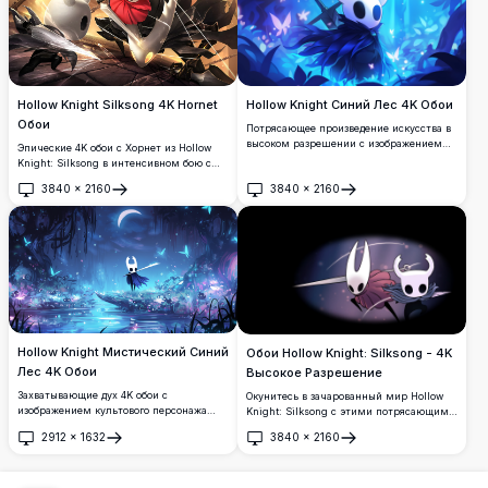
световые эффекты. Идеально подходит
для поклонников инди-игр и эстетики
темного фэнтези, этот
высококачественный фон рабочего стола
передает завораживающую красоту
глубин Халлонеста.
Hollow Knight Silksong 4K Hornet
Hollow Knight Синий Лес 4K Обои
Обои
Потрясающее произведение искусства в
высоком разрешении с изображением
Эпические 4K обои с Хорнет из Hollow
знакового персонажа Hollow Knight в
Knight: Silksong в интенсивном бою с
мистическом синем лесу. Красивый
драматическими световыми эффектами.
3840
×
2160
3840
×
2160
стиль cel-shaded анимации со
Высокоразрешающая графика,
Открыть
Открыть
светящимися бабочками, эфирными
демонстрирующая ловкую героиню,
световыми эффектами и очаровательной
владеющую способностями иглы и
атмосферой, идеально подходящей для
шелка на фоне золотистых атмосферных
любителей игр и фонов рабочего стола.
задников, идеально подходящая для
игровых дисплеев рабочего стола.
Hollow Knight Мистический Синий
Обои Hollow Knight: Silksong - 4K
Лес 4K Обои
Высокое Разрешение
Захватывающие дух 4K обои с
Окунитесь в зачарованный мир Hollow
изображением культового персонажа
Knight: Silksong с этими потрясающими
Hollow Knight, стоящего в зачарованном
обоями 4K. Эти обои с иконными
2912
×
1632
3840
×
2160
синем лесу со светящимися бабочками,
персонажами в насыщенных деталях
Открыть
Открыть
магическими искрами и полумесяцем.
идеальны для поклонников, желающих
Идеальный фон рабочего стола в
перенести приключение Hallownest на
высоком разрешении,
свой рабочий стол или мобильный