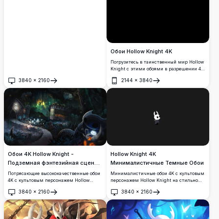
Обои Hollow Knight 4K
Погрузитесь в таинственный мир Hollow
Knight с этими обоями в разрешении 4K.
Изображая знакового персонажа в
3840
×
2160
2144
×
3840
темной, атмосферной обстановке, эти
Открыть
Открыть
обои передают завораживающую красоту
и таинственность игры. Идеально
подходит для поклонников, желающих
добавить элемент Hallownest на свои
экраны.
Обои 4K Hollow Knight -
Hollow Knight 4K
Подземная фэнтезийная сцена
Минималистичные Темные Обои
Зеленого пути
Потрясающие высококачественные обои
Минималистичные обои 4K с культовым
4K с культовым персонажем Hollow
персонажем Hollow Knight на стильном
Knight в мистическом подземном
темном фоне. Высококачественная
3840
×
2160
3840
×
2160
царстве. Атмосферная сцена
графика идеально подходит для фанатов
Открыть
Открыть
демонстрирует древнюю каменную
любимой инди-игры, предлагая чистую
архитектуру, светящиеся зеленые
эстетическую привлекательность для
сияния, загадочные руины и эфирные
настольных и мобильных дисплеев.