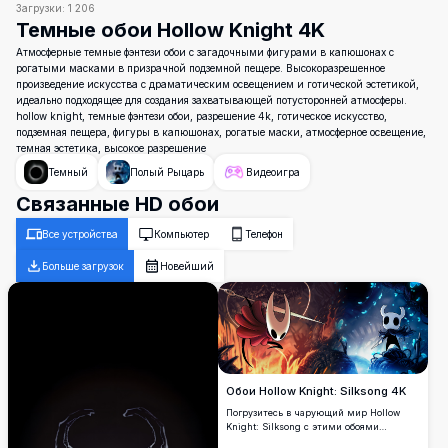
Загрузки:
1 206
Темные обои Hollow Knight 4K
Атмосферные темные фэнтези обои с загадочными фигурами в капюшонах с
рогатыми масками в призрачной подземной пещере. Высокоразрешенное
произведение искусства с драматическим освещением и готической эстетикой,
идеально подходящее для создания захватывающей потусторонней атмосферы.
hollow knight, темные фэнтези обои, разрешение 4k, готическое искусство,
подземная пещера, фигуры в капюшонах, рогатые маски, атмосферное освещение,
темная эстетика, высокое разрешение
Темный
Полый Рыцарь
Видеоигра
Связанные HD обои
Все устройства
Компьютер
Телефон
Больше загрузок
Новейший
Обои Hollow Knight: Silksong 4K
Погрузитесь в чарующий мир Hollow
Knight: Silksong с этими обоями
высокого разрешения 4K. С яркими